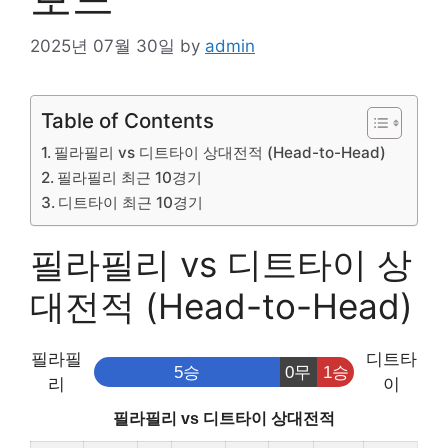
2025년 07월 30일
by
admin
Table of Contents
필라필리 vs 디트타이 상대전적 (Head-to-Head)
필라필리 최근 10경기
디트타이 최근 10경기
필라필리 vs 디트타이 상
대전적 (Head-to-Head)
필라필
디트타
5승
0무
1승
리
이
필라필리 vs 디트타이 상대전적