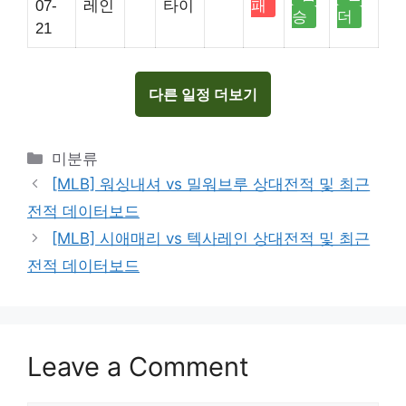
07-
레인
타이
패
승
더
21
다른 일정 더보기
Categories
미분류
[MLB] 워싱내셔 vs 밀워브루 상대전적 및 최근
전적 데이터보드
[MLB] 시애매리 vs 텍사레인 상대전적 및 최근
전적 데이터보드
Leave a Comment