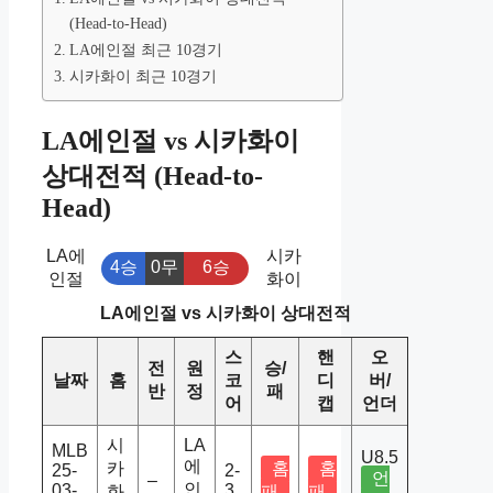
(Head-to-Head)
LA에인절 최근 10경기
시카화이 최근 10경기
LA에인절 vs 시카화이
상대전적 (Head-to-
Head)
LA에
시카
4승
0무
6승
인절
화이
LA에인절 vs 시카화이 상대전적
스
핸
오
전
원
승/
날짜
홈
코
디
버/
반
정
패
어
캡
언더
시
LA
MLB
U8.5
에
카
홈
홈
25-
2-
언
–
인
03-
3
화
패
패