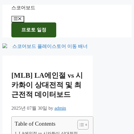
Skip
스코어보드
to
content
Menu
프로토 일정
[MLB] LA에인절 vs 시
카화이 상대전적 및 최
근전적 데이터보드
2025년 07월 30일
by
admin
Table of Contents
LA에인절 vs 시카화이 상대전적