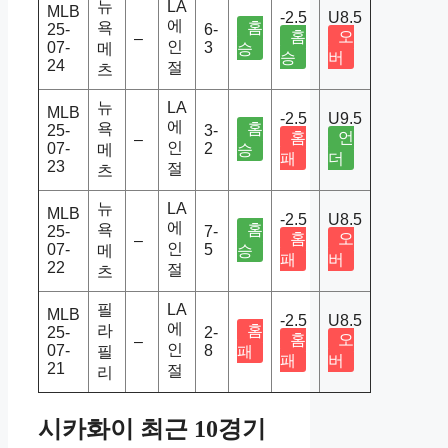
뉴
LA
MLB
-2.5
U8.5
에
욕
홈
25-
6-
홈
오
–
인
07-
3
메
승
승
버
24
절
츠
뉴
LA
MLB
-2.5
U9.5
에
욕
홈
25-
3-
홈
언
–
인
07-
2
메
승
패
더
23
절
츠
뉴
LA
MLB
-2.5
U8.5
에
욕
홈
25-
7-
홈
오
–
인
07-
5
메
승
패
버
22
절
츠
필
LA
MLB
-2.5
U8.5
에
라
홈
25-
2-
홈
오
–
인
07-
8
필
패
패
버
21
절
리
시카화이 최근 10경기