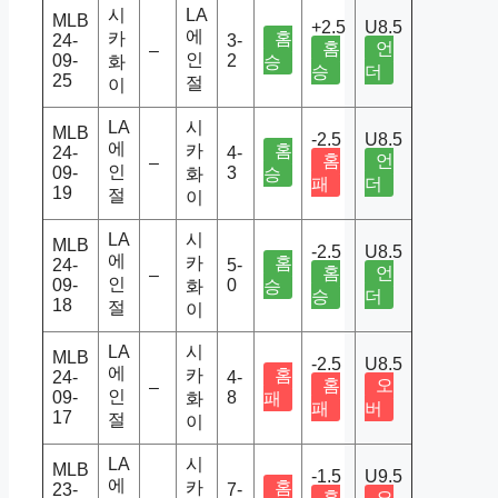
시
LA
MLB
+2.5
U8.5
에
카
홈
24-
3-
홈
언
–
인
09-
2
화
승
승
더
25
절
이
LA
시
MLB
-2.5
U8.5
에
카
홈
24-
4-
홈
언
–
인
09-
3
화
승
패
더
19
절
이
LA
시
MLB
-2.5
U8.5
에
카
홈
24-
5-
홈
언
–
인
09-
0
화
승
승
더
18
절
이
LA
시
MLB
-2.5
U8.5
에
카
홈
24-
4-
홈
오
–
인
09-
8
화
패
패
버
17
절
이
LA
시
MLB
-1.5
U9.5
에
카
홈
23-
7-
홈
오