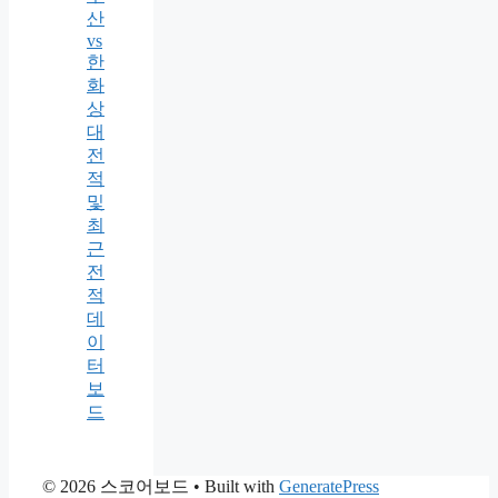
산
vs
한
화
상
대
전
적
및
최
근
전
적
데
이
터
보
드
© 2026 스코어보드
• Built with
GeneratePress