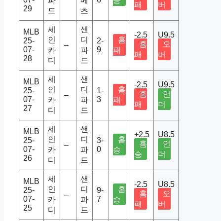
파
메
승
패
버
29
드
츠
세
샌
MLB
-2.5
U9.5
인
디
홈
25-
2-
홈
오
–
07-
9
카
파
패
패
버
28
디
드
세
샌
MLB
-2.5
U9.5
인
디
홈
25-
1-
홈
언
–
07-
3
카
파
패
패
더
27
디
드
세
샌
MLB
+2.5
U8.5
인
디
홈
25-
3-
홈
언
–
07-
0
카
파
승
승
더
26
디
드
세
샌
MLB
-2.5
U8.5
인
디
홈
25-
9-
홈
오
–
07-
7
카
파
승
패
버
25
디
드