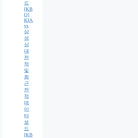
드
[KB
O]
KIA
vs
삼
성
상
대
전
적
및
최
근
전
적
데
이
터
보
드
[KB