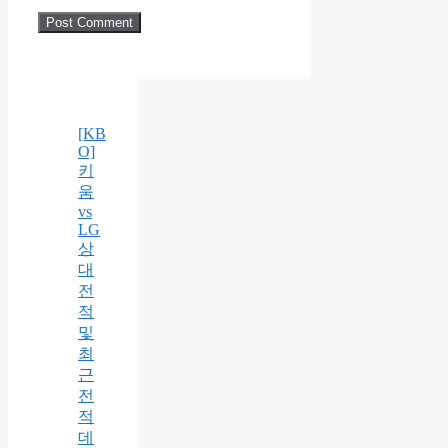
[KB
O]
키
움
vs
LG
상
대
전
적
및
최
근
전
적
데