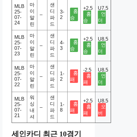
마
샌
MLB
+2.5
U7.5
이
디
홈
25-
3-
홈
언
–
07-
2
말
파
승
승
더
24
린
드
마
샌
MLB
+2.5
U8.5
이
디
홈
25-
4-
홈
언
–
07-
3
말
파
승
승
더
23
린
드
마
샌
MLB
-2.5
U8.5
이
디
홈
25-
1-
홈
언
–
07-
2
말
파
패
패
더
22
린
드
워
샌
MLB
+2.5
U8.5
싱
디
홈
25-
1-
홈
오
–
07-
8
내
파
패
패
버
21
셔
드
세인카디 최근 10경기