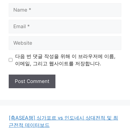
Name
Email
Website
다음 번 댓글 작성을 위해 이 브라우저에 이름,
이메일, 그리고 웹사이트를 저장합니다.
[축ASEA챔] 싱가포르 vs 인도네시 상대전적 및 최
근전적 데이터보드