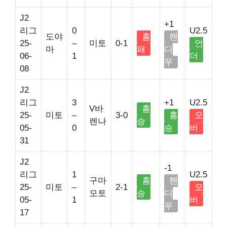
J2
+1
리그
0
U2.5
도야
홈
핸
25-
–
미토
0-1
언
마
패
디
06-
1
더
무
08
J2
리그
3
+1
U2.5
V바
홈
25-
미토
–
3-0
홈
오
렌나
승
05-
0
승
버
31
J2
-1
리그
1
U2.5
구마
홈
핸
25-
미토
–
2-1
오
모토
승
디
05-
1
버
무
17