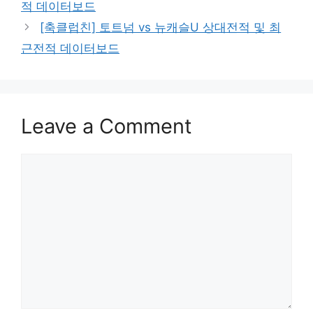
적 데이터보드
[축클럽친] 토트넘 vs 뉴캐슬U 상대전적 및 최
근전적 데이터보드
Leave a Comment
Comment