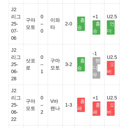
J2
리그
0
+1
U2.5
구마
이와
홈
25-
–
2-0
홈
언
모토
타
승
07-
0
승
더
06
J2
-1
리그
0
U2.5
삿포
구마
홈
핸
25-
–
3-2
오
로
모토
승
디
06-
1
버
무
28
J2
리그
0
+1
U2.5
구마
V바
홈
25-
–
1-3
홈
오
모토
렌나
패
06-
2
패
버
22