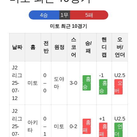
4승
1무
5패
미토 최근 10경기
스
핸
오
전
승/
날짜
홈
원정
코
디
버/
반
패
어
캡
언더
J2
리그
0
-1
U2.5
도야
홈
25-
미토
–
3-0
홈
오
마
승
07-
0
승
버
12
J2
리그
0
+1
U2.5
아키
홈
25-
–
미토
0-2
홈
언
타
패
07-
1
패
더