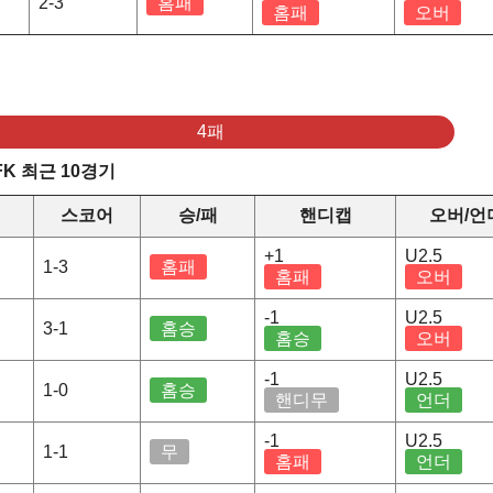
2-3
홈패
홈패
오버
4패
K 최근 10경기
스코어
승/패
핸디캡
오버/언
+1
U2.5
1-3
홈패
홈패
오버
-1
U2.5
3-1
홈승
홈승
오버
-1
U2.5
1-0
홈승
핸디무
언더
-1
U2.5
1-1
무
홈패
언더