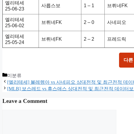
엘리테세
사릅스보
1 – 1
브뤼네FK
25-06-23
엘리테세
브뤼네FK
2 – 0
사네피오
25-06-02
엘리테세
브뤼네FK
2 – 2
프레드릭
25-05-24
다른
Categories
미분류
[엘리테세] 볼레렝아 vs 사네피오 상대전적 및 최근전적 데
[MLB] 보스레드 vs 휴스애스 상대전적 및 최근전적 데이터
Leave a Comment
Comment