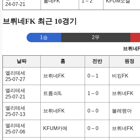
몰데FK
1 – 2
KFUM오슬
24-07-21
브뤼네FK 최근 10경기
1승
2무
브뤼네F
날짜
홈
전반
원정
엘리테세
브뤼네FK
0 – 1
비킹FK
25-07-27
엘리테세
트롬쇠IL
1 – 0
브뤼네FK
25-07-21
엘리테세
브뤼네FK
0 – 0
볼레렝아
25-07-13
엘리테세
KFUM카메
0 – 0
브뤼네FK
25-07-06