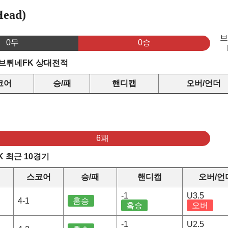
ead)
0무
0승
s 브뤼네FK 상대전적
코어
승/패
핸디캡
오버/언더
6패
K 최근 10경기
스코어
승/패
핸디캡
오버/언
-1
U3.5
4-1
홈승
홈승
오버
-1
U2.5