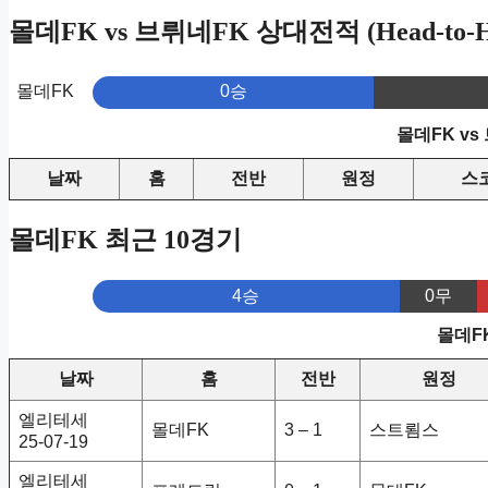
몰데FK vs 브뤼네FK 상대전적 (Head-to-H
몰데FK
0승
몰데FK v
날짜
홈
전반
원정
스
몰데FK 최근 10경기
4승
0무
몰데F
날짜
홈
전반
원정
엘리테세
몰데FK
3 – 1
스트룀스
25-07-19
엘리테세