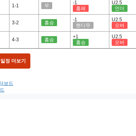
-1
U2.5
1-1
무
홈패
언더
-1
U2.5
3-2
홈승
핸디무
오버
+1
U2.5
4-3
홈승
홈승
오버
 일정 더보기
이터보드
보드