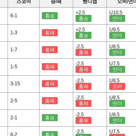
스코어
승/패
핸디캡
오버/언
+2.5
U10.5
6-1
홈승
홈승
언더
+2.5
U9.5
1-3
홈패
홈승
언더
-2.5
U8.5
1-7
홈패
홈패
언더
-2.5
U7.5
1-5
홈패
홈패
언더
-2.5
U8.5
3-15
홈패
홈패
오버
-2.5
U8.5
2-5
홈패
홈패
언더
-2.5
U8.5
2-1
홈승
홈패
언더
-2.5
U7.5
6-2
홈승