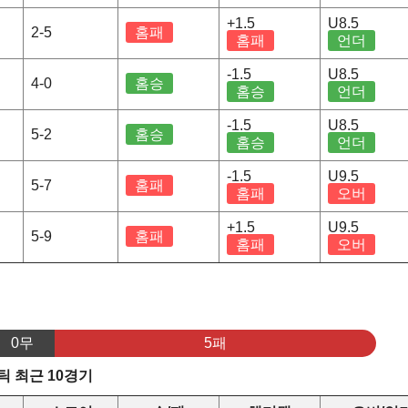
+1.5
U8.5
2-5
홈패
홈패
언더
-1.5
U8.5
4-0
홈승
홈승
언더
-1.5
U8.5
5-2
홈승
홈승
언더
-1.5
U9.5
5-7
홈패
홈패
오버
+1.5
U9.5
5-9
홈패
홈패
오버
0무
5패
 최근 10경기