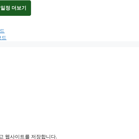
 일정 더보기
보드
보드
리고 웹사이트를 저장합니다.