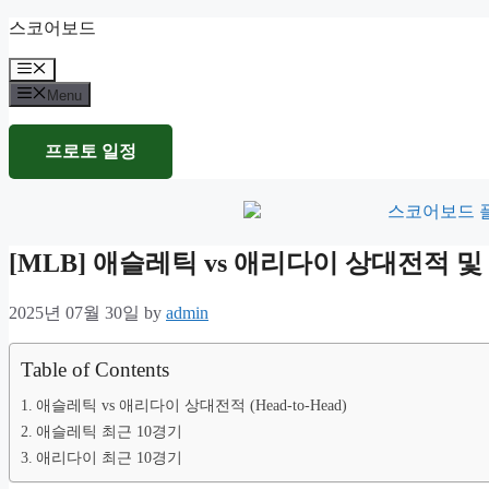
Skip
스코어보드
to
content
Menu
Menu
프로토 일정
[MLB] 애슬레틱 vs 애리다이 상대전적
2025년 07월 30일
by
admin
Table of Contents
애슬레틱 vs 애리다이 상대전적 (Head-to-Head)
애슬레틱 최근 10경기
애리다이 최근 10경기