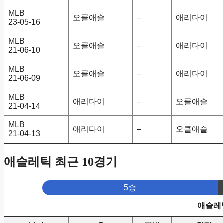
MLB
오클애슬
–
애리다이
23-05-16
MLB
오클애슬
–
애리다이
21-06-10
MLB
오클애슬
–
애리다이
21-06-09
MLB
애리다이
–
오클애슬
21-04-14
MLB
애리다이
–
오클애슬
21-04-13
애슬레틱 최근 10경기
5승
애슬레틱