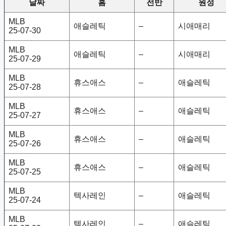
날짜
홈
전반
원정
MLB
애슬레틱
–
시애매리
25-07-30
MLB
애슬레틱
–
시애매리
25-07-29
MLB
휴스애스
–
애슬레틱
25-07-28
MLB
휴스애스
–
애슬레틱
25-07-27
MLB
휴스애스
–
애슬레틱
25-07-26
MLB
휴스애스
–
애슬레틱
25-07-25
MLB
텍사레인
–
애슬레틱
25-07-24
MLB
텍사레인
–
애슬레틱