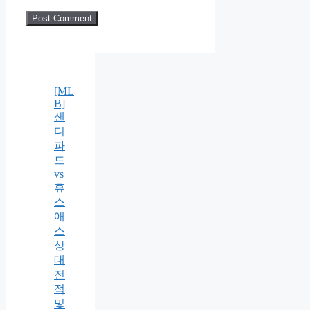
[ML
B]
샌
디
파
드
vs
휴
스
애
스
상
대
전
적
및