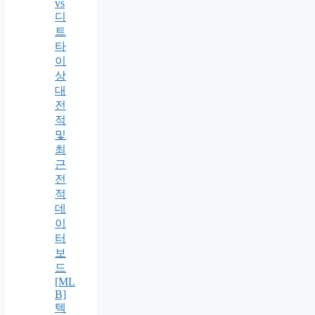
vs
디
트
타
이
상
대
전
적
및
최
근
전
적
데
이
터
보
드
[ML
B]
텍