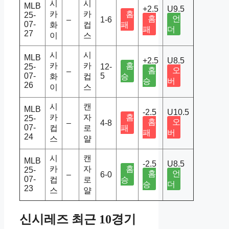
시
시
MLB
+2.5
U9.5
카
카
홈
25-
홈
언
–
1-6
07-
화
컵
패
패
더
27
이
스
시
시
MLB
+2.5
U8.5
카
카
홈
25-
12-
홈
오
–
07-
5
화
컵
승
승
버
26
이
스
시
캔
MLB
-2.5
U10.5
카
자
홈
25-
홈
오
–
4-8
07-
컵
로
패
패
버
24
스
얄
시
캔
MLB
-2.5
U8.5
카
자
홈
25-
홈
언
–
6-0
07-
컵
로
승
승
더
23
스
얄
신시레즈 최근 10경기