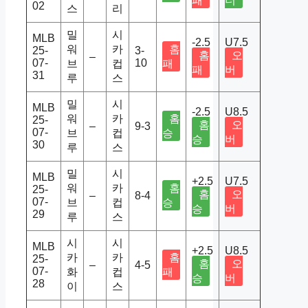
패
더
02
스
리
밀
시
MLB
-2.5
U7.5
워
카
홈
25-
3-
홈
오
–
07-
10
브
컵
패
패
버
31
루
스
밀
시
MLB
-2.5
U8.5
워
카
홈
25-
홈
오
–
9-3
07-
브
컵
승
승
버
30
루
스
밀
시
MLB
+2.5
U7.5
워
카
홈
25-
홈
오
–
8-4
07-
브
컵
승
승
버
29
루
스
시
시
MLB
+2.5
U8.5
카
카
홈
25-
홈
오
–
4-5
07-
화
컵
패
승
버
28
이
스