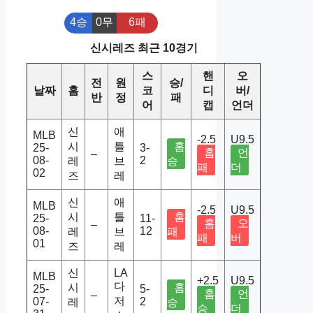
4승
0무
6패
신시레즈 최근 10경기
스
핸
오
전
원
승/
날짜
홈
코
디
버/
반
정
패
어
캡
언더
신
애
MLB
-2.5
U9.5
시
틀
홈
25-
3-
홈
언
–
08-
2
레
브
승
패
더
02
즈
레
신
애
MLB
-2.5
U9.5
시
틀
홈
25-
11-
홈
오
–
08-
12
레
브
패
패
버
01
즈
레
신
LA
MLB
+2.5
U9.5
다
시
홈
25-
5-
홈
언
–
저
07-
2
레
승
승
더