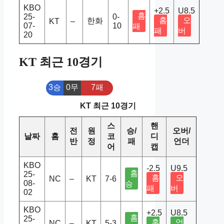
KBO
+2.5
U8.5
홈
25-
0-
홈
오
한화
KT
–
07-
10
패
패
버
20
KT 최근 10경기
3승
0무
7패
KT 최근 10경기
스
핸
전
원
승/
오버/
날짜
홈
코
디
반
정
패
언더
어
캡
KBO
-2.5
U9.5
홈
25-
홈
오
NC
–
KT
7-6
08-
승
패
버
02
KBO
+2.5
U8.5
홈
25-
홈
언
NC
–
KT
5-3