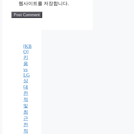
웹사이트를 저장합니다.
[KB
O]
키
움
vs
LG
상
대
전
적
및
최
근
전
적