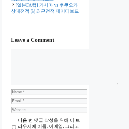
[일본FA컵] 가시마 vs 후쿠오카
상대전적 및 최근전적 데이터보드
Leave a Comment
Comment
Name
Email
Website
다음 번 댓글 작성을 위해 이 브
라우저에 이름, 이메일, 그리고