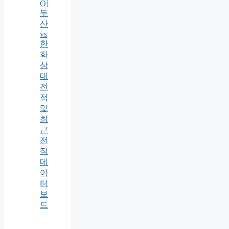
O]
두
산
vs
한
화
상
대
전
적
및
최
근
전
적
데
이
터
보
드