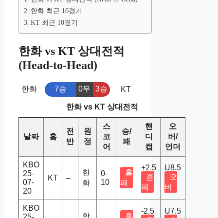
한화 최근 10경기
KT 최근 10경기
한화 vs KT 상대전적
(Head-to-Head)
한화
7승
0무
3승
KT
한화 vs KT 상대전적
스
핸
오
전
원
승/
날짜
홈
코
디
버/
반
정
패
어
캡
언더
KBO
+2.5
U8.5
한
홈
25-
0-
홈
오
KT
–
07-
10
화
패
패
버
20
KBO
-2.5
U7.5
한
홈
25-