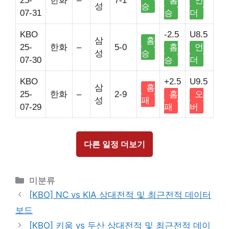
25-
한화
–
7-1
홈
언
성
승
07-31
승
더
KBO
-2.5
U8.5
삼
홈
25-
한화
–
5-0
홈
언
성
승
07-30
승
더
KBO
+2.5
U9.5
삼
홈
25-
한화
–
2-9
홈
오
성
패
07-29
패
버
다른 일정 더보기
Categories
미분류
[KBO] NC vs KIA 상대전적 및 최근전적 데이터
보드
[KBO] 키움 vs 두산 상대전적 및 최근전적 데이