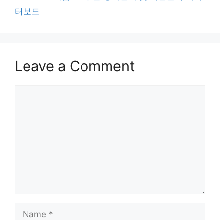
터보드
Leave a Comment
Comment
Name