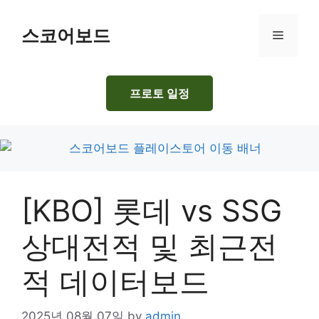
Skip
to
스코어보드
Menu
content
프로토 일정
[KBO] 롯데 vs SSG
상대전적 및 최근전
적 데이터보드
2025년 08월 07일
by
admin