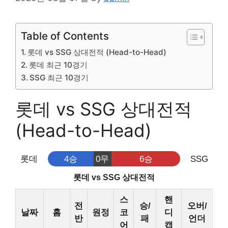
Table of Contents
롯데 vs SSG 상대전적 (Head-to-Head)
롯데 최근 10경기
SSG 최근 10경기
롯데 vs SSG 상대전적
(Head-to-Head)
롯데
4승
0무
6승
SSG
롯데 vs SSG 상대전적
스
핸
전
승/
오버/
날짜
홈
원정
코
디
반
패
언더
어
캡