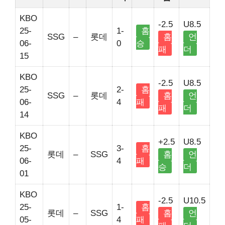
KBO
-2.5
U8.5
25-
1-
홈
SSG
–
롯데
홈
언
06-
0
승
패
더
15
KBO
-2.5
U8.5
25-
2-
홈
SSG
–
롯데
홈
언
06-
4
패
패
더
14
KBO
+2.5
U8.5
25-
3-
홈
롯데
–
SSG
홈
언
06-
4
패
승
더
01
KBO
-2.5
U10.5
25-
1-
홈
롯데
–
SSG
홈
언
05-
4
패