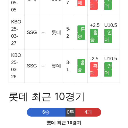
05-
7
패
패
더
05
KBO
+2.5
U10.5
25-
5-
홈
SSG
–
롯데
홈
언
03-
2
승
승
더
27
KBO
-2.5
U10.5
25-
3-
홈
SSG
–
롯데
홈
언
03-
1
승
패
더
26
롯데 최근 10경기
6승
0무
4패
롯데 최근 10경기