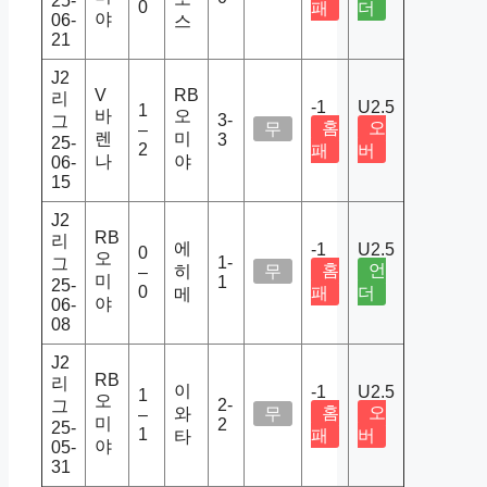
25-
0
패
더
야
06-
스
21
J2
V
RB
리
-1
U2.5
1
바
오
3-
그
홈
오
무
–
렌
미
3
25-
2
패
버
나
야
06-
15
J2
RB
리
에
-1
U2.5
0
오
1-
그
홈
언
히
무
–
미
1
25-
0
패
더
메
야
06-
08
J2
RB
리
이
-1
U2.5
1
오
2-
그
홈
오
와
무
–
미
2
25-
1
패
버
타
야
05-
31