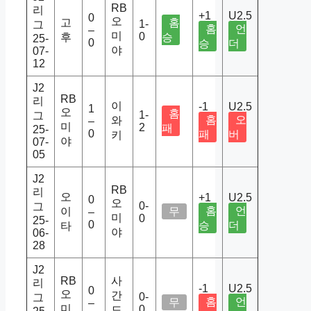
RB
리
+1
U2.5
0
오
고
홈
1-
그
홈
언
–
미
0
후
승
25-
0
승
더
야
07-
12
J2
RB
리
이
-1
U2.5
1
오
홈
1-
그
홈
오
와
–
미
2
패
25-
0
패
버
키
야
07-
05
J2
RB
리
오
+1
U2.5
0
오
0-
그
홈
언
이
무
–
미
0
25-
0
승
더
타
야
06-
28
J2
RB
사
리
-1
U2.5
0
오
간
0-
그
홈
언
무
–
미
0
도