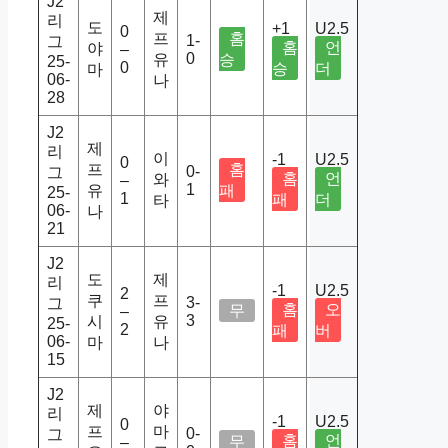
J2
제
리
도
+1
U2.5
0
프
홈
1-
그
홈
언
야
–
0
유
승
25-
0
승
더
마
06-
나
28
J2
제
리
이
-1
U2.5
0
프
홈
0-
그
홈
언
와
–
1
유
패
25-
1
패
더
타
06-
나
21
J2
도
제
리
-1
U2.5
2
쿠
프
3-
그
홈
오
무
–
3
시
유
25-
2
패
버
06-
마
나
15
J2
제
야
리
-1
U2.5
0
프
마
0-
그
홈
언
무
–