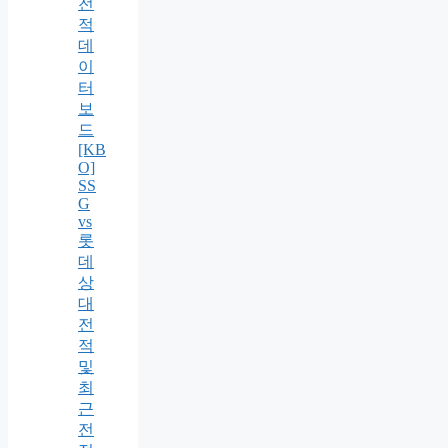
전
적
데
이
터
보
드
[KB
O]
SS
G
vs
롯
데
상
대
전
적
및
최
근
전