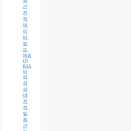
최
근
전
적
데
이
터
보
드
[KB
O]
KIA
vs
삼
성
상
대
전
적
및
최
근