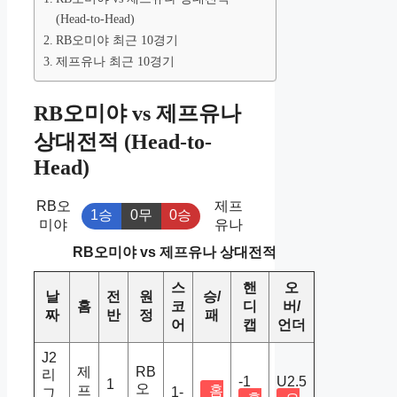
(Head-to-Head)
RB오미야 최근 10경기
제프유나 최근 10경기
RB오미야 vs 제프유나
상대전적 (Head-to-
Head)
RB오
제프
1승
0무
0승
미야
유나
RB오미야 vs 제프유나 상대전적
스
핸
오
날
전
원
승/
홈
코
디
버/
짜
반
정
패
어
캡
언더
J2
제
RB
리
-1
U2.5
1
오
프
홈
1-
그