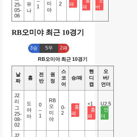
홈
오
–
미
2
유
패
25-
1
패
버
야
05-
나
06
RB오미야 최근 10경기
3승
5무
2패
RB오미야 최근 10경기
스
핸
오
날
전
원
홈
코
승/패
디
버/
짜
반
정
어
캡
언더
J2
RB
리
도
+1
U2.5
0
오
홈
0-
그
홈
언
야
–
미
2
패
25-
1
패
더
마
야
08-
02
J2