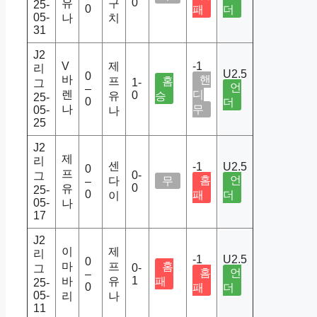
0
유
구
25-
0
패
더
05-
나
치
31
J2
V
제
-1
리
U2.5
0
바
핸
프
홈
1-
그
언
–
렌
디
0
유
승
25-
0
더
나
무
05-
나
25
J2
제
리
센
-1
U2.5
0
프
0-
그
홈
언
다
무
–
0
유
25-
0
패
더
이
05-
나
17
J2
이
제
리
-1
U2.5
0
마
프
홈
0-
그
홈
언
–
1
바
유
패
25-
0
패
더
05-
리
나
11