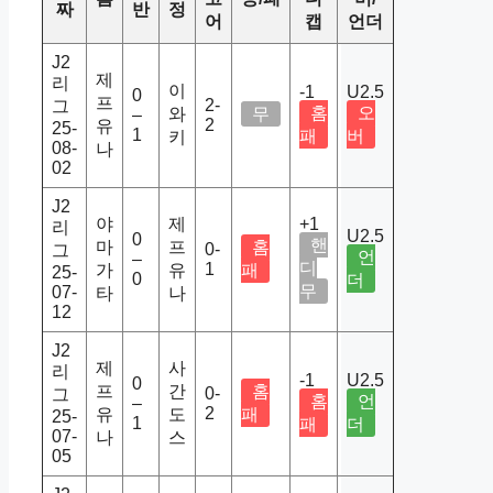
짜
반
정
어
캡
언더
J2
제
리
이
-1
U2.5
0
프
2-
그
홈
오
와
무
–
2
유
25-
1
패
버
키
08-
나
02
J2
야
제
+1
리
U2.5
0
핸
마
프
홈
0-
그
언
–
디
1
가
유
패
25-
0
더
무
07-
타
나
12
J2
제
사
리
-1
U2.5
0
프
간
홈
0-
그
홈
언
–
2
유
도
패
25-
1
패
더
07-
나
스
05