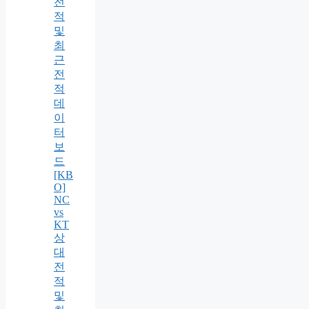
전
적
및
최
근
전
적
데
이
터
보
드
[KB
O]
NC
vs
KT
상
대
전
적
및