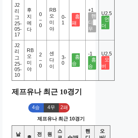
J2
후
RB
+1
리
U2.5
0
오
핸
지
홈
0-
그
언
–
미
디
1
에
패
25-
0
더
야
무
05-
다
17
J2
RB
리
센
-1
U2.5
2
오
홈
3-
그
홈
오
다
–
미
0
승
25-
0
승
버
이
야
05-
10
제프유나 최근 10경기
4승
4무
2패
제프유나 최근 10경기
스
핸
오
날
전
원
홈
코
승/패
디
버/