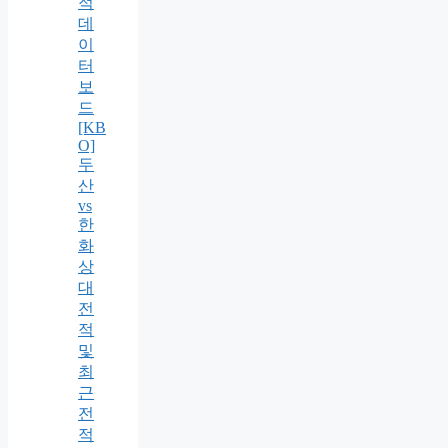
적
데
이
터
보
드
[KB
O]
두
산
vs
한
화
상
대
전
적
및
최
근
전
적