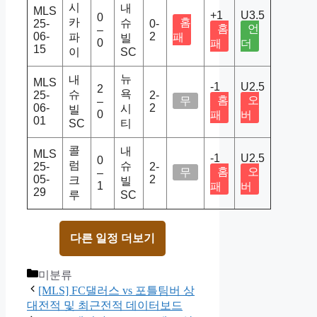
시
내
MLS
+1
U3.5
0
카
홈
슈
25-
0-
홈
언
–
06-
2
파
패
빌
0
패
더
15
이
SC
뉴
내
MLS
-1
U2.5
2
욕
슈
25-
2-
홈
오
무
–
06-
2
시
빌
0
패
버
01
SC
티
콜
내
MLS
-1
U2.5
0
럼
슈
25-
2-
홈
오
무
–
05-
2
크
빌
1
패
버
29
루
SC
다른 일정 더보기
Categories
미분류
[MLS] FC댈러스 vs 포틀팀버 상
대전적 및 최근전적 데이터보드