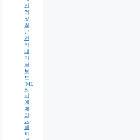
전
적
및
최
근
전
적
데
이
터
보
드
[ML
B]
시
애
매
리
vs
탬
파