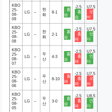
KBO
-2.5
U7.5
한
홈
25-
홈
오
LG
–
8-1
08-
화
승
승
버
09
KBO
-2.5
U7.5
한
홈
25-
홈
언
LG
–
2-1
08-
화
승
패
더
08
KBO
-2.5
U7.5
두
홈
25-
홈
언
LG
–
4-3
08-
산
승
패
더
07
KBO
-2.5
U7.5
두
홈
25-
홈
오
LG
–
8-10
08-
산
패
패
버
06
KBO
-2.5
U8.5
두
홈
25-
홈
언
LG
–
3-0
08-
산
승
패
더
05