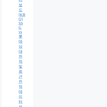
보
드
[KB
O]
SS
G
vs
롯
데
상
대
전
적
및
최
근
전
적
데
이
터
보