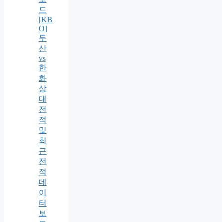
드
[KB
O]
두
산
vs
한
화
상
대
전
적
및
최
근
전
적
데
이
터
보