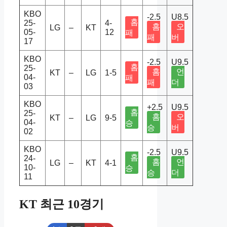
KBO
-2.5
U8.5
홈
25-
4-
홈
오
LG
–
KT
05-
12
패
패
버
17
KBO
-2.5
U9.5
홈
25-
홈
언
KT
–
LG
1-5
04-
패
패
더
03
KBO
+2.5
U9.5
홈
25-
홈
오
KT
–
LG
9-5
04-
승
승
버
02
KBO
-2.5
U9.5
홈
24-
홈
언
LG
–
KT
4-1
10-
승
승
더
11
KT 최근 10경기