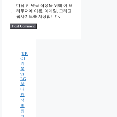
다음 번 댓글 작성을 위해 이 브
라우저에 이름, 이메일, 그리고
웹사이트를 저장합니다.
[KB
O]
키
움
vs
LG
상
대
전
적
및
최
근