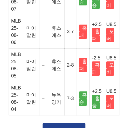
08-
말린
애스
승
승
버
07
MLB
+2.5
U8.5
25-
마이
휴스
홈
–
3-7
홈
오
08-
말린
애스
패
패
버
06
MLB
-2.5
U8.5
25-
마이
휴스
홈
–
2-8
홈
오
08-
말린
애스
패
패
버
05
MLB
+2.5
U8.5
25-
마이
뉴욕
홈
–
7-3
홈
오
08-
말린
양키
승
승
버
04