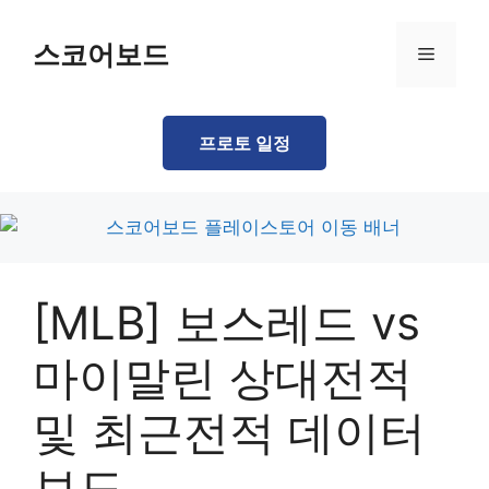
Skip
to
스코어보드
Menu
content
프로토 일정
[MLB] 보스레드 vs
마이말린 상대전적
및 최근전적 데이터
보드