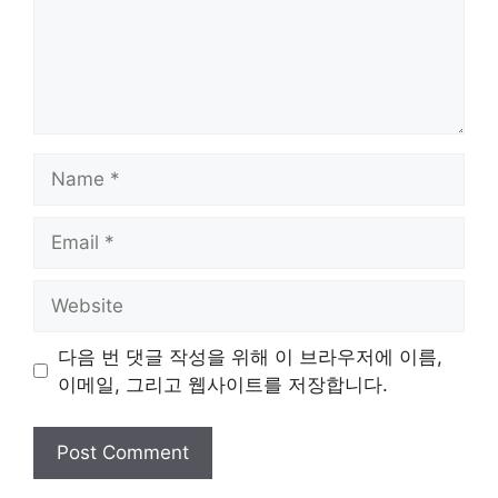
Name
Email
Website
다음 번 댓글 작성을 위해 이 브라우저에 이름,
이메일, 그리고 웹사이트를 저장합니다.