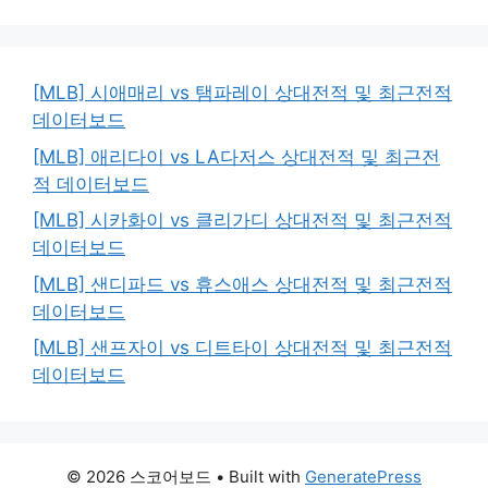
[MLB] 시애매리 vs 탬파레이 상대전적 및 최근전적
데이터보드
[MLB] 애리다이 vs LA다저스 상대전적 및 최근전
적 데이터보드
[MLB] 시카화이 vs 클리가디 상대전적 및 최근전적
데이터보드
[MLB] 샌디파드 vs 휴스애스 상대전적 및 최근전적
데이터보드
[MLB] 샌프자이 vs 디트타이 상대전적 및 최근전적
데이터보드
© 2026 스코어보드
• Built with
GeneratePress