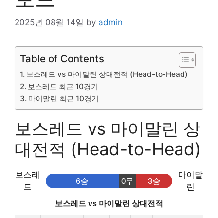
2025년 08월 14일
by
admin
Table of Contents
보스레드 vs 마이말린 상대전적 (Head-to-Head)
보스레드 최근 10경기
마이말린 최근 10경기
보스레드 vs 마이말린 상
대전적 (Head-to-Head)
보스레
마이말
6승
0무
3승
드
린
보스레드 vs 마이말린 상대전적