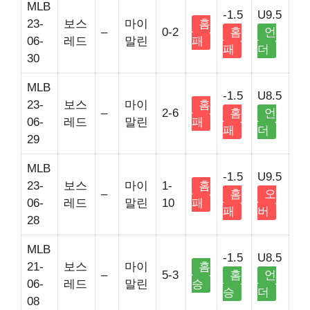
MLB
-1.5
U9.5
23-
보스
마이
홈
–
0-2
홈
언
06-
레드
말린
패
패
더
30
MLB
-1.5
U8.5
23-
보스
마이
홈
–
2-6
홈
언
06-
레드
말린
패
패
더
29
MLB
-1.5
U9.5
23-
보스
마이
1-
홈
–
홈
오
06-
레드
말린
10
패
패
버
28
MLB
-1.5
U8.5
21-
보스
마이
홈
–
5-3
홈
언
06-
레드
말린
승
승
더
08