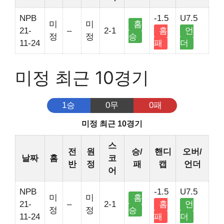
NPB
-1.5
U7.5
미
미
홈
21-
–
2-1
홈
언
정
정
승
11-24
패
더
미정 최근 10경기
1승
0무
0패
미정 최근 10경기
스
전
원
승/
핸디
오버/
날짜
홈
코
반
정
패
캡
언더
어
NPB
-1.5
U7.5
미
미
홈
21-
–
2-1
홈
언
정
정
승
11-24
패
더