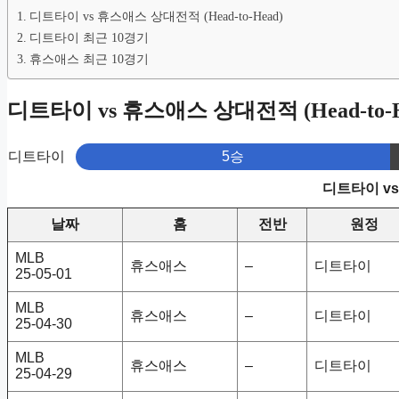
디트타이 vs 휴스애스 상대전적 (Head-to-Head)
디트타이 최근 10경기
휴스애스 최근 10경기
디트타이 vs 휴스애스 상대전적 (Head-to-H
디트타이
5승
디트타이 v
날짜
홈
전반
원정
MLB
휴스애스
–
디트타이
25-05-01
MLB
휴스애스
–
디트타이
25-04-30
MLB
휴스애스
–
디트타이
25-04-29