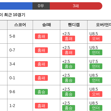
0무
3패
 최근 10경기
스코어
승/패
핸디캡
오버/언
+2.5
U8.5
5-8
홈패
홈패
오버
+2.5
U9.5
0-7
홈패
홈패
언더
+2.5
U7.5
3-4
홈패
홈승
언더
+2.5
U8.5
0-1
홈패
홈승
언더
+2.5
U8.5
9-6
홈승
홈승
오버
+2.5
U8.5
1-2
홈패
홈승
언더