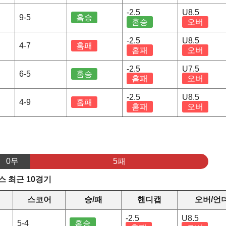
-2.5
U8.5
9-5
홈승
홈승
오버
-2.5
U8.5
4-7
홈패
홈패
오버
-2.5
U7.5
6-5
홈승
홈패
오버
-2.5
U8.5
4-9
홈패
홈패
오버
0무
5패
 최근 10경기
스코어
승/패
핸디캡
오버/언
-2.5
U8.5
5-4
홈승