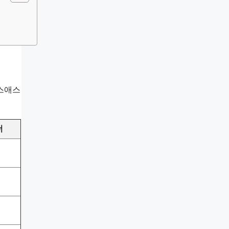
스애스
더