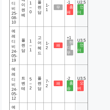
폴
-1
U2.5
1
디
이
1-
홈
언
렌
무
–
비
1
렌
0
패
더
담
25-
베
08-
10
에
레
고
+1
폴
U3.5
1
디
핸
어
1-
언
렌
패
–
비
디
2
헤
1
더
담
24-
무
드
05-
19
에
레
트
폴
-2
U3.5
5
디
7-
홈
오
벤
렌
패
–
비
2
2
승
버
테
담
24-
05-
12
에