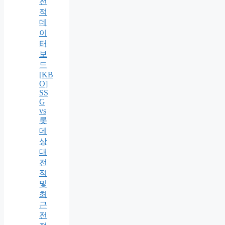
전
적
데
이
터
보
드
[KB
O]
SS
G
vs
롯
데
상
대
전
적
및
최
근
전