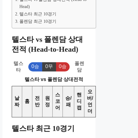
Head)
텔스타 최근 10경기
폴렌담 최근 10경기
텔스타 vs 폴렌담 상대
전적 (Head-to-Head)
텔스
폴렌
0승
0무
0승
타
담
텔스타 vs 폴렌담 상대전적
오
스
핸
날
전
원
승/
버/
홈
코
디
짜
반
정
패
언
어
캡
더
텔스타 최근 10경기