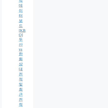
적
데
이
터
보
드
[KB
O]
두
산
vs
한
화
상
대
전
적
및
최
근
전
적