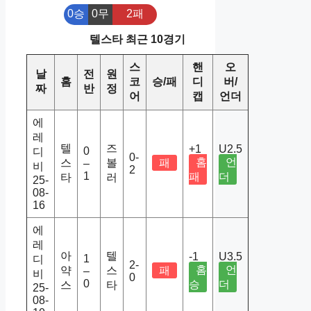
0승
0무
2패
텔스타 최근 10경기
스
핸
오
날
전
원
홈
코
승/패
디
버/
짜
반
정
어
캡
언더
에
레
텔
즈
+1
U2.5
0
디
0-
홈
언
스
볼
패
–
비
2
1
패
더
타
러
25-
08-
16
에
레
아
텔
-1
U3.5
1
디
2-
홈
언
약
스
패
–
비
0
0
승
더
스
타
25-
08-