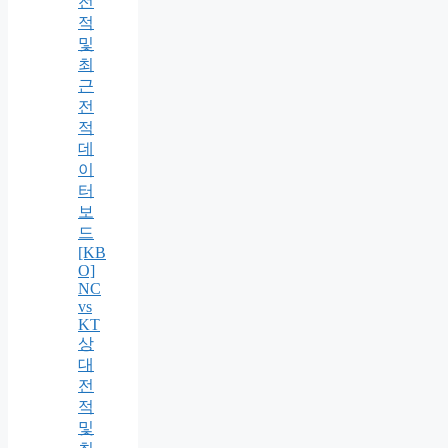
전
적
및
최
근
전
적
데
이
터
보
드
[KB
O]
NC
vs
KT
상
대
전
적
및