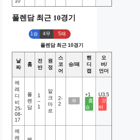
10
폴렌담 최근 10경기
1승
4무
5패
폴렌담 최근 10경기
스
핸
오
날
전
원
홈
코
승/패
디
버/
짜
반
정
어
캡
언더
에
레
알
폴
+1
U3.5
1
디
크
2-
홈
오
렌
무
–
비
2
마
1
승
버
담
25-
르
08-
17
에
레
헤