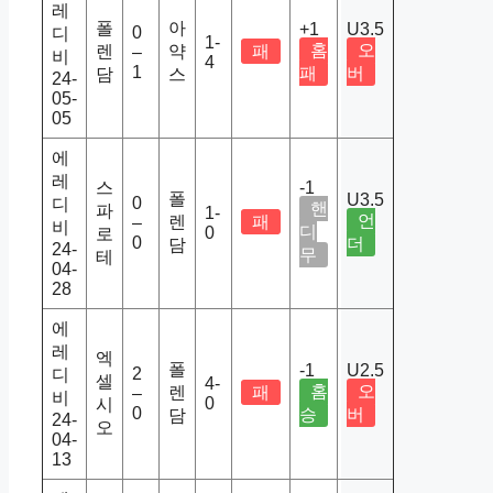
레
폴
아
+1
U3.5
0
디
1-
홈
오
렌
약
패
–
비
4
1
패
버
담
스
24-
05-
05
에
레
스
-1
폴
U3.5
0
디
핸
파
1-
언
렌
패
–
비
디
0
로
0
더
담
24-
무
테
04-
28
에
레
엑
폴
-1
U2.5
2
디
셀
4-
홈
오
렌
패
–
비
0
시
0
승
버
담
24-
오
04-
13