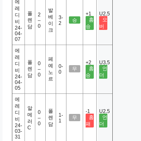
에
레
발
폴
+1
U2.5
2
디
베
3-
홈
오
렌
승
–
비
2
이
0
승
버
담
24-
크
04-
07
에
레
페
폴
+2
U3.5
0
디
예
0-
홈
언
렌
무
–
비
0
노
0
승
더
담
24-
르
04-
05
에
레
알
폴
-1
U2.5
0
디
메
1-
홈
언
렌
무
–
비
1
러
0
패
더
담
24-
C
03-
31