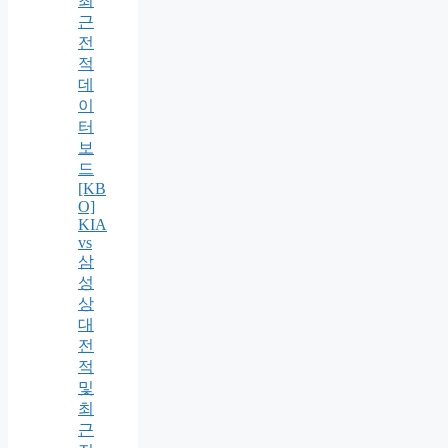
최
근
전
적
데
이
터
보
드
[KB
O]
KIA
vs
삼
성
상
대
전
적
및
최
근