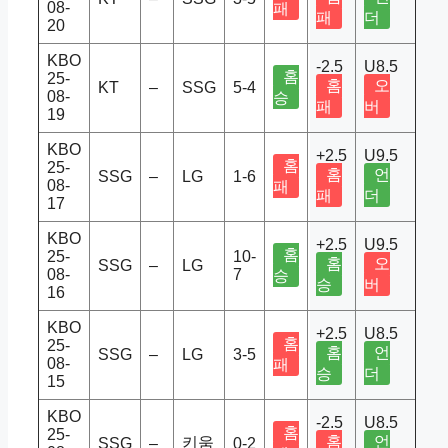
08-
패
패
더
20
KBO
-2.5
U8.5
홈
25-
홈
오
KT
–
SSG
5-4
08-
승
패
버
19
KBO
+2.5
U9.5
홈
25-
홈
언
SSG
–
LG
1-6
08-
패
패
더
17
KBO
+2.5
U9.5
홈
25-
10-
홈
오
SSG
–
LG
08-
7
승
승
버
16
KBO
+2.5
U8.5
홈
25-
홈
언
SSG
–
LG
3-5
08-
패
승
더
15
KBO
-2.5
U8.5
홈
25-
홈
언
키움
SSG
–
0-2