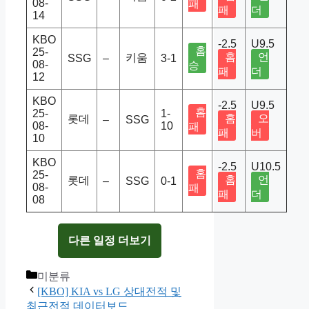
08-
패
패
더
14
KBO
-2.5
U9.5
홈
25-
홈
언
키움
SSG
–
3-1
08-
승
패
더
12
KBO
-2.5
U9.5
홈
25-
1-
홈
오
롯데
–
SSG
08-
10
패
패
버
10
KBO
-2.5
U10.5
홈
25-
홈
언
롯데
–
SSG
0-1
08-
패
패
더
08
다른 일정 더보기
Categories
미분류
[KBO] KIA vs LG 상대전적 및
최근전적 데이터보드