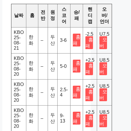
스
핸
오
전
원
승/
날짜
홈
코
디
버/
반
정
패
어
캡
언더
KBO
-2.5
U7.5
한
두
홈
25-
홈
오
–
3-6
08-
화
산
패
패
버
21
KBO
+2.5
U8.5
한
두
홈
25-
홈
오
–
5-0
08-
화
산
패
패
버
20
KBO
+2.5
U8.5
한
두
홈
25-
2.5-
홈
오
–
08-
4
화
산
패
패
버
20
KBO
+2.5
U8.5
한
두
홈
25-
9-
홈
오
–
08-
13
화
산
패
패
버
20