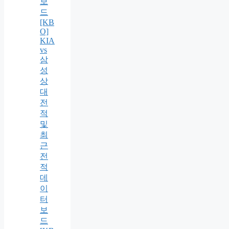
보
드
[KB
O]
KIA
vs
삼
성
상
대
전
적
및
최
근
전
적
데
이
터
보
드