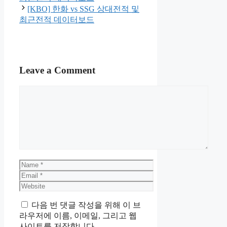
[KBO] 한화 vs SSG 상대전적 및
최근전적 데이터보드
Leave a Comment
Comment
Name
Email
Website
다음 번 댓글 작성을 위해 이 브
라우저에 이름, 이메일, 그리고 웹
사이트를 저장합니다.