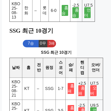
KBO
-2.5
U7.5
한
롯
홈
25-
홈
언
–
6-0
08-
화
데
승
승
더
13
SSG 최근 10경기
7승
0무
3패
SSG 최근 10경기
스
핸
전
승/
오버/
날짜
홈
원정
코
디
반
패
언더
어
캡
KBO
+2.5
U7.5
홈
25-
홈
오
KT
–
SSG
1-7
08-
패
패
버
21
KBO
-2.5
U9.5
홈
25-
홈
언
KT
–
SSG
3-5