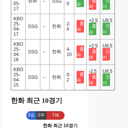
홈
언
한화
–
SSG
05-
0
승
패
더
17
KBO
+2.5
U8.5
홈
25-
2-
홈
언
한화
SSG
–
04-
4
패
승
더
17
KBO
+2.5
U8.5
홈
25-
4-
홈
오
한화
SSG
–
04-
10
패
패
버
16
KBO
-2.5
U8.5
홈
25-
0-
홈
언
한화
SSG
–
04-
2
패
패
더
15
한화 최근 10경기
3승
0무
7패
한화 최근 10경기