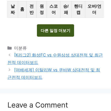
날
전
원
스코
승/
핸디
오버/언
홈
짜
반
정
어
패
캡
더
다른 일정 더보기
Categories
미분류
[K리그2] 화성FC vs 수원삼성 상대전적 및 최근
전적 데이터보드
[여배세계] 이탈리W vs 쿠바W 상대전적 및 최
근전적 데이터보드
Leave a Comment