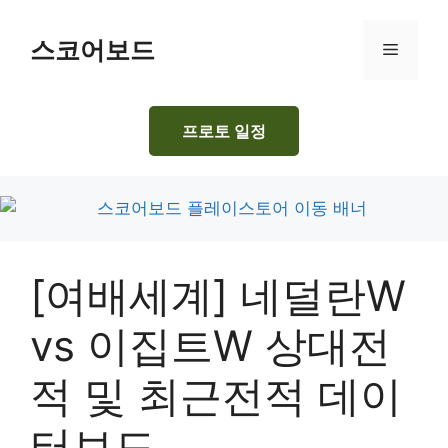
Skip
to
스코어보드
Menu
content
프로토 일정
[여배세계] 네덜란W
vs 이집트W 상대전
적 및 최근전적 데이
터보드