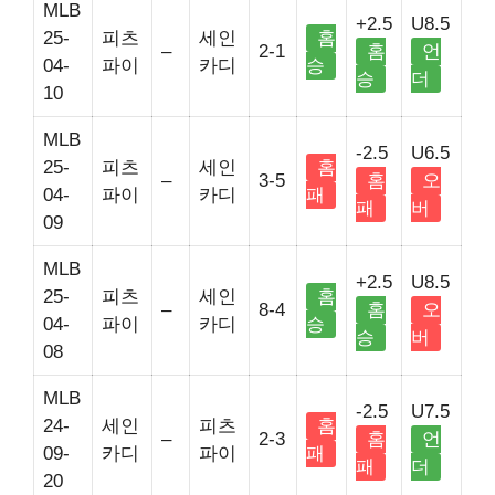
MLB
+2.5
U8.5
25-
피츠
세인
홈
–
2-1
홈
언
04-
파이
카디
승
승
더
10
MLB
-2.5
U6.5
25-
피츠
세인
홈
–
3-5
홈
오
04-
파이
카디
패
패
버
09
MLB
+2.5
U8.5
25-
피츠
세인
홈
–
8-4
홈
오
04-
파이
카디
승
승
버
08
MLB
-2.5
U7.5
24-
세인
피츠
홈
–
2-3
홈
언
09-
카디
파이
패
패
더
20