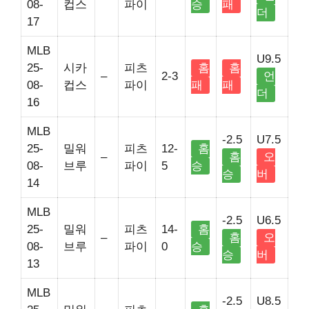
08-
컵스
파이
승
패
더
17
MLB
U9.5
25-
시카
피츠
홈
홈
–
2-3
언
08-
컵스
파이
패
패
더
16
MLB
-2.5
U7.5
25-
밀워
피츠
12-
홈
–
홈
오
08-
브루
파이
5
승
승
버
14
MLB
-2.5
U6.5
25-
밀워
피츠
14-
홈
–
홈
오
08-
브루
파이
0
승
승
버
13
MLB
-2.5
U8.5