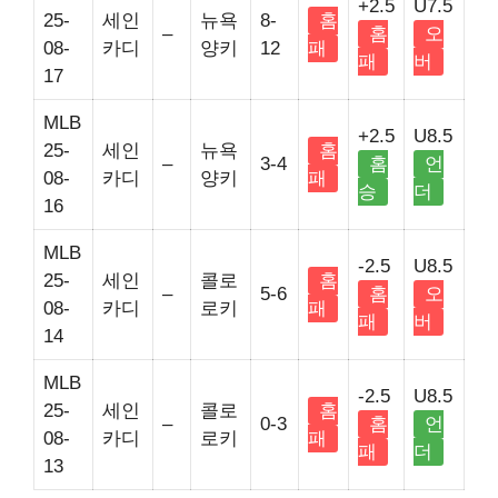
+2.5
U7.5
25-
세인
뉴욕
8-
홈
–
홈
오
08-
카디
양키
12
패
패
버
17
MLB
+2.5
U8.5
25-
세인
뉴욕
홈
–
3-4
홈
언
08-
카디
양키
패
승
더
16
MLB
-2.5
U8.5
25-
세인
콜로
홈
–
5-6
홈
오
08-
카디
로키
패
패
버
14
MLB
-2.5
U8.5
25-
세인
콜로
홈
–
0-3
홈
언
08-
카디
로키
패
패
더
13