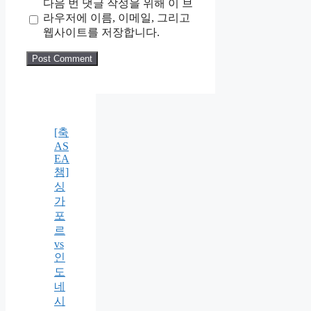
다음 번 댓글 작성을 위해 이 브
라우저에 이름, 이메일, 그리고
웹사이트를 저장합니다.
[축
AS
EA
챔]
싱
가
포
르
vs
인
도
네
시