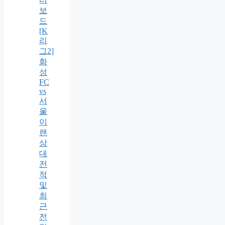
보
드
[K
리
그2]
화
성
FC
vs
서
울
이
랜
상
대
전
적
및
최
근
전