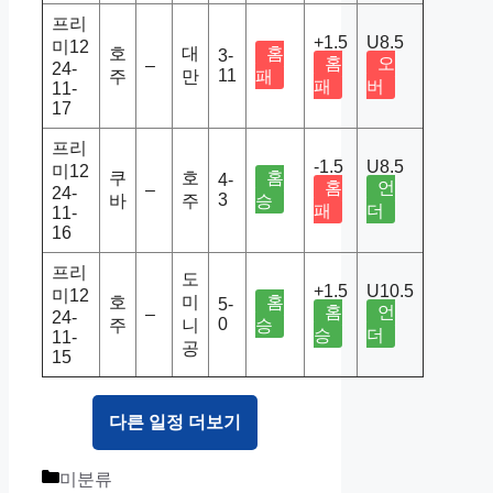
프리
+1.5
U8.5
미12
호
대
홈
3-
홈
오
–
24-
11
주
만
패
패
버
11-
17
프리
-1.5
U8.5
미12
쿠
호
홈
4-
홈
언
–
24-
3
바
주
승
패
더
11-
16
프리
도
+1.5
U10.5
미12
호
미
홈
5-
홈
언
–
24-
0
주
니
승
승
더
11-
공
15
다른 일정 더보기
Categories
미분류