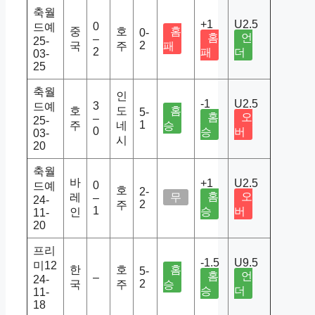
축월
+1
U2.5
0
드예
중
호
홈
0-
홈
언
–
25-
2
국
주
패
2
패
더
03-
25
축월
인
-1
U2.5
3
드예
호
도
홈
5-
홈
오
–
25-
1
주
네
승
0
승
버
03-
시
20
축월
바
+1
U2.5
0
드예
호
2-
홈
오
레
무
–
24-
2
주
1
승
버
인
11-
20
프리
-1.5
U9.5
미12
한
호
홈
5-
홈
언
–
24-
2
국
주
승
승
더
11-
18