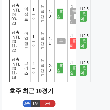
남축
뉴
-1
이
U2.5
1
INTL
핸
질
홈
1-
언
집
–
24-
0
디
랜
승
0
더
03-
트
무
드
23
남축
아
뉴
-1
U2.5
1
INTL
일
질
1-
홈
언
–
무
23-
1
랜
랜
0
패
더
11-
드
드
22
남축
뉴
그
-1
U2.5
2
INTL
질
홈
2-
홈
언
리
–
23-
0
랜
승
0
승
더
11-
스
드
18
호주 최근 10경기
3승
1무
6패