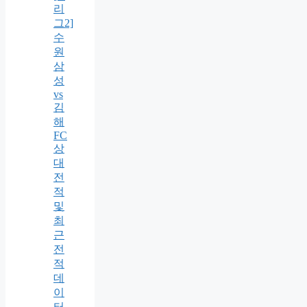
리
그2]
수
원
삼
성
vs
김
해
FC
상
대
전
적
및
최
근
전
적
데
이
터