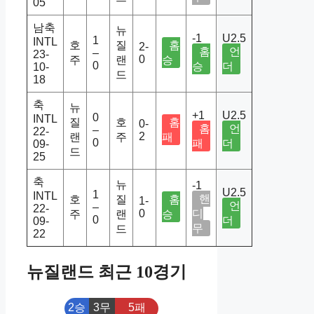
05
남축
뉴
-1
U2.5
1
INTL
호
질
홈
2-
홈
언
–
23-
0
주
랜
승
0
승
더
10-
드
18
축
뉴
+1
U2.5
0
INTL
질
호
홈
0-
홈
언
–
22-
2
랜
주
패
0
패
더
09-
드
25
축
뉴
-1
U2.5
1
INTL
핸
호
질
홈
1-
언
–
22-
0
디
주
랜
승
0
더
09-
무
드
22
뉴질랜드 최근 10경기
2승
3무
5패