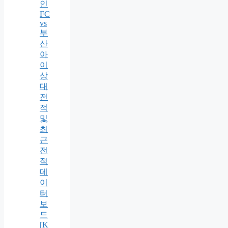
인
FC
vs
부
산
아
이
상
대
전
적
및
최
근
전
적
데
이
터
보
드
[K