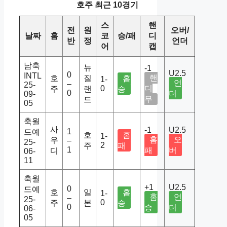
호주 최근 10경기
스
핸
전
원
오버/
날짜
홈
코
승/패
디
반
정
언더
어
캡
남축
뉴
-1
U2.5
0
INTL
핸
호
질
홈
1-
언
–
25-
0
디
주
랜
승
0
더
09-
무
드
05
축월
사
-1
U2.5
1
드예
호
홈
1-
홈
오
우
–
25-
2
주
패
1
패
버
디
06-
11
축월
+1
U2.5
0
드예
호
일
홈
1-
홈
언
–
25-
0
주
본
승
0
승
더
06-
05