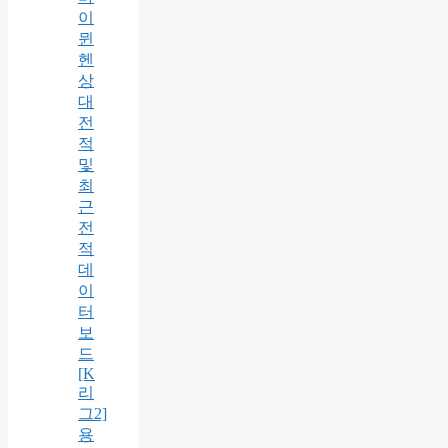
이
뮌
헨
상
대
전
적
및
최
근
전
적
데
이
터
보
드
[K
리
그2]
용