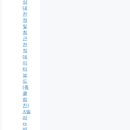
상
대
전
적
및
최
근
전
적
데
이
터
보
드
[축
클
럽
친]
A빌
라
vs
바