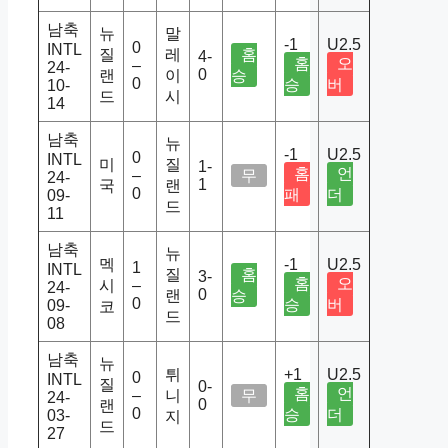
남축
뉴
말
-1
U2.5
0
INTL
질
레
홈
4-
홈
오
–
24-
0
랜
이
승
0
승
버
10-
드
시
14
남축
뉴
-1
U2.5
0
INTL
미
질
1-
홈
언
–
무
24-
1
국
랜
0
패
더
09-
드
11
남축
뉴
멕
-1
U2.5
1
INTL
질
홈
3-
홈
오
시
–
24-
0
랜
승
0
승
버
09-
코
드
08
남축
뉴
튀
+1
U2.5
0
INTL
질
0-
홈
언
–
니
무
24-
0
랜
0
승
더
03-
지
드
27