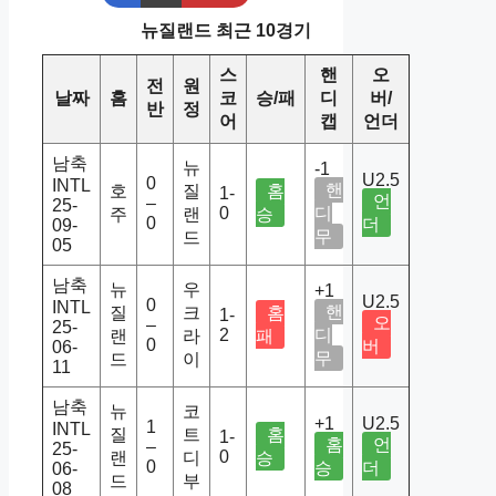
뉴질랜드 최근 10경기
스
핸
오
전
원
날짜
홈
코
승/패
디
버/
반
정
어
캡
언더
남축
뉴
-1
U2.5
0
INTL
핸
호
질
홈
1-
언
–
25-
0
디
주
랜
승
0
더
09-
무
드
05
남축
뉴
우
+1
U2.5
0
INTL
핸
질
크
홈
1-
오
–
25-
2
디
랜
라
패
0
버
06-
무
드
이
11
남축
뉴
코
+1
U2.5
1
INTL
질
트
홈
1-
홈
언
–
25-
0
랜
디
승
0
승
더
06-
드
부
08