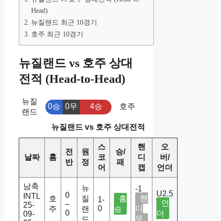
Head)
뉴질랜드 최근 10경기
호주 최근 10경기
뉴질랜드 vs 호주 상대
전적 (Head-to-Head)
뉴질
0승
0무
4승
호주
랜드
뉴질랜드 vs 호주 상대전적
스
핸
오
전
원
승/
날짜
홈
코
디
버/
반
정
패
어
캡
언더
남축
뉴
-1
U2.5
0
INTL
핸
호
질
홈
1-
언
–
25-
0
디
주
랜
승
0
더
09-
무
드