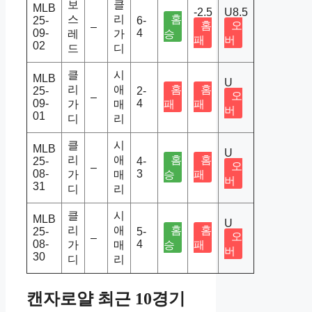
보
클
MLB
-2.5
U8.5
스
리
홈
25-
6-
홈
오
–
09-
4
레
가
승
패
버
02
드
디
클
시
MLB
U
리
애
홈
홈
25-
2-
오
–
09-
4
가
매
패
패
버
01
디
리
클
시
MLB
U
리
애
홈
홈
25-
4-
오
–
08-
3
가
매
승
패
버
31
디
리
클
시
MLB
U
리
애
홈
홈
25-
5-
오
–
08-
4
가
매
승
패
버
30
디
리
캔자로얄 최근 10경기