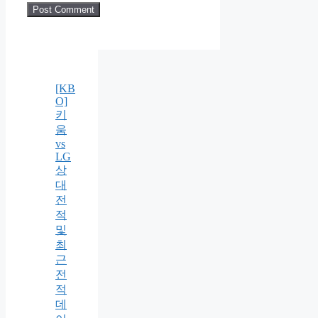
[KB
O]
키
움
vs
LG
상
대
전
적
및
최
근
전
적
데