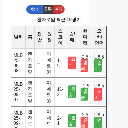
6승
0무
4패
캔자로얄 최근 10경기
스
핸
오
전
원
승/
날짜
홈
코
디
버/
반
정
패
어
캡
언더
캔
미
MLB
-2.5
U8.5
자
네
홈
25-
1-
홈
언
–
09-
5
로
트
패
패
더
08
얄
윈
캔
미
MLB
+2.5
U8.5
자
네
홈
25-
11-
홈
오
–
09-
2
로
트
승
승
버
07
얄
윈
캔
미
MLB
-2.5
U8.5
자
네
홈
25-
2-
홈
언
–
09-
1
로
트
승
패
더