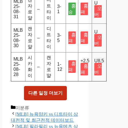
MLB
U
자
트
홈
홈
25-
3-
오
–
08-
1
로
타
승
패
버
31
얄
이
캔
디
MLB
U
자
트
홈
홈
25-
3-
오
–
08-
5
로
타
패
패
버
30
얄
이
시
캔
MLB
+2.5
U8.5
카
자
홈
25-
1-
홈
오
–
08-
12
화
로
패
패
버
28
이
얄
다른 일정 더보기
Categories
미분류
[MLB] 뉴욕양키 vs 디트타이 상
대전적 및 최근전적 데이터보드
[MLB] 필라필리 vs 뉴욕메츠 상