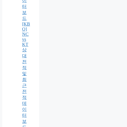
이
터
보
드
[KB
O]
NC
vs
KT
상
대
전
적
및
최
근
전
적
데
이
터
보