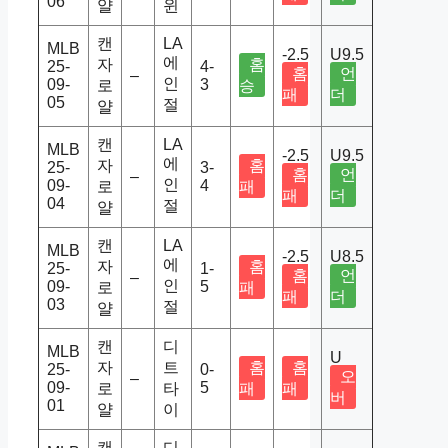
06
얄
윈
캔
LA
MLB
-2.5
U9.5
에
자
홈
25-
4-
홈
언
–
인
09-
3
로
승
패
더
05
절
얄
캔
LA
MLB
-2.5
U9.5
에
자
홈
25-
3-
홈
언
–
인
09-
4
로
패
패
더
04
절
얄
캔
LA
MLB
-2.5
U8.5
에
자
홈
25-
1-
홈
언
–
인
09-
5
로
패
패
더
03
절
얄
캔
디
MLB
U
자
트
홈
홈
25-
0-
오
–
09-
5
로
타
패
패
버
01
얄
이
캔
디