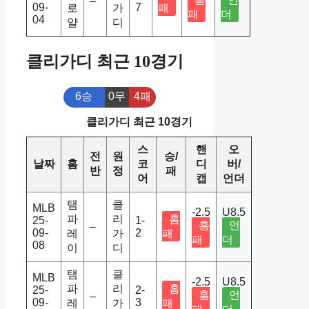
–
09-
7
로
가
패
패
더
04
얄
디
클리가디 최근 10경기
6승
0무
4패
클리가디 최근 10경기
스
핸
오
전
원
승/
날짜
홈
코
디
버/
반
정
패
어
캡
언더
탬
클
MLB
-2.5
U8.5
파
리
홈
25-
1-
홈
언
–
09-
2
레
가
패
패
더
08
이
디
탬
클
MLB
-2.5
U8.5
파
리
홈
25-
2-
홈
언
–
09-
3
레
가
패