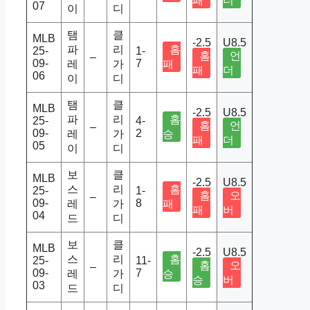
패
더
07
이
디
탬
클
MLB
-2.5
U8.5
파
리
홈
25-
1-
홈
언
–
09-
7
레
가
패
패
더
06
이
디
탬
클
MLB
-2.5
U8.5
파
리
홈
25-
4-
홈
언
–
09-
2
레
가
승
패
더
05
이
디
보
클
MLB
-2.5
U8.5
스
리
홈
25-
1-
홈
오
–
09-
8
레
가
패
패
버
04
드
디
보
클
MLB
-2.5
U8.5
스
리
홈
25-
11-
홈
오
–
09-
7
레
가
승
승
버
03
드
디