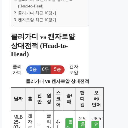
(Head-to-Head)
클리가디 최근 10경기
캔자로얄 최근 10경기
클리가디 vs 캔자로얄
상대전적 (Head-to-
Head)
클리
캔자
5승
0무
5승
가디
로얄
클리가디 vs 캔자로얄 상대전적
스
핸
오
전
원
승/
날짜
홈
코
디
버/
반
정
패
어
캡
언더
캔
클
MLB
-2.5
U8.5
자
리
홈
25-
4-
홈
언
–
07-
1
로
가
승