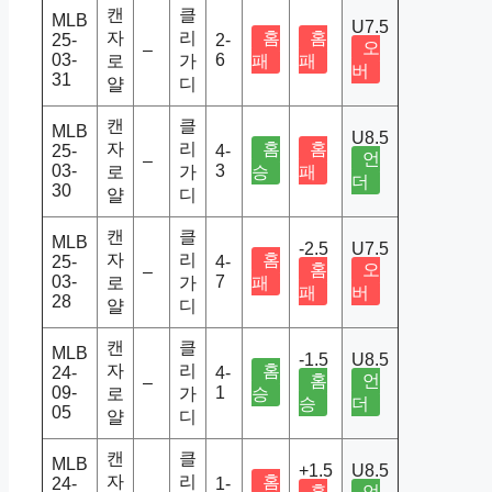
캔
클
MLB
U7.5
자
리
홈
홈
25-
2-
오
–
03-
6
로
가
패
패
버
31
얄
디
캔
클
MLB
U8.5
자
리
홈
홈
25-
4-
언
–
03-
3
로
가
승
패
더
30
얄
디
캔
클
MLB
-2.5
U7.5
자
리
홈
25-
4-
홈
오
–
03-
7
로
가
패
패
버
28
얄
디
캔
클
MLB
-1.5
U8.5
자
리
홈
24-
4-
홈
언
–
09-
1
로
가
승
승
더
05
얄
디
캔
클
MLB
+1.5
U8.5
자
리
홈
24-
1-
홈
언