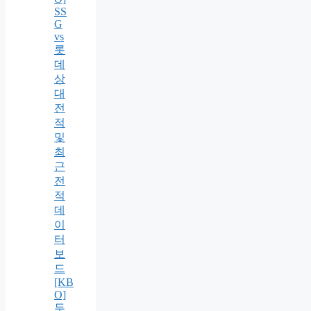
SS
G
vs
롯
데
상
대
전
적
및
최
근
전
적
데
이
터
보
드
[KB
O]
두