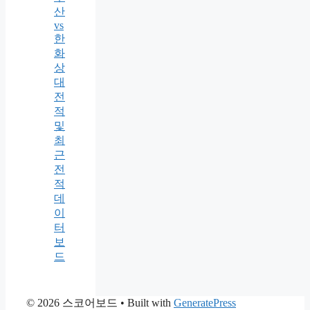
산
vs
한
화
상
대
전
적
및
최
근
전
적
데
이
터
보
드
© 2026 스코어보드
• Built with
GeneratePress