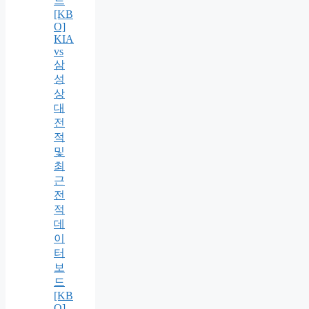
드
[KB
O]
KIA
vs
삼
성
상
대
전
적
및
최
근
전
적
데
이
터
보
드
[KB
O]