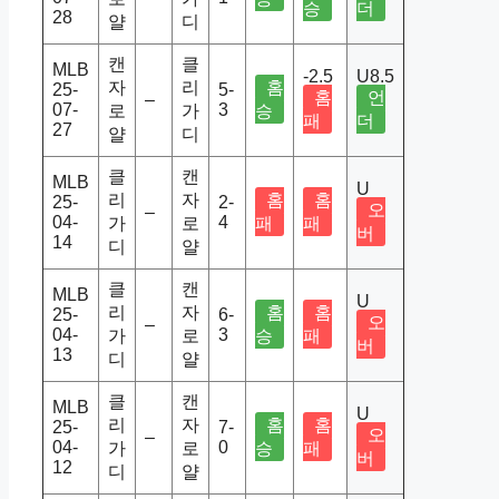
승
더
28
얄
디
캔
클
MLB
-2.5
U8.5
자
리
홈
25-
5-
홈
언
–
07-
3
로
가
승
패
더
27
얄
디
클
캔
MLB
U
리
자
홈
홈
25-
2-
오
–
04-
4
가
로
패
패
버
14
디
얄
클
캔
MLB
U
리
자
홈
홈
25-
6-
오
–
04-
3
가
로
승
패
버
13
디
얄
클
캔
MLB
U
리
자
홈
홈
25-
7-
오
–
04-
0
가
로
승
패
버
12
디
얄