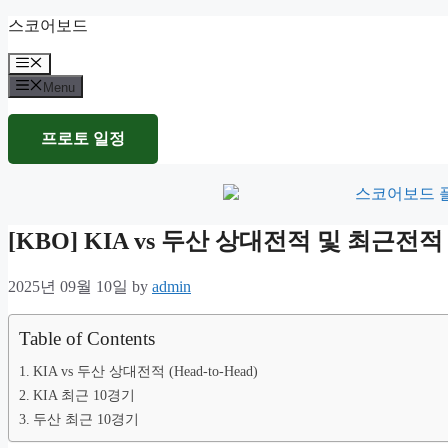
Skip
스코어보드
to
content
Menu
Menu
프로토 일정
[KBO] KIA vs 두산 상대전적 및 최근
2025년 09월 10일
by
admin
Table of Contents
KIA vs 두산 상대전적 (Head-to-Head)
KIA 최근 10경기
두산 최근 10경기