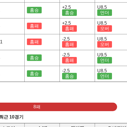
+2.5
U8.5
1
홈승
홈승
언더
+2.5
U8.5
8
홈패
홈패
오버
-2.5
U8.5
11
홈패
홈패
오버
-2.5
U9.5
4
홈승
홈패
언더
-2.5
U8.5
2
홈승
홈승
언더
8패
 최근 10경기