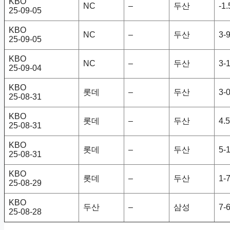
KBO
NC
–
두산
-1.
25-09-05
KBO
NC
–
두산
3-
25-09-05
KBO
NC
–
두산
3-
25-09-04
KBO
롯데
–
두산
3-
25-08-31
KBO
롯데
–
두산
4.5
25-08-31
KBO
롯데
–
두산
5-
25-08-31
KBO
롯데
–
두산
1-
25-08-29
KBO
두산
–
삼성
7-
25-08-28