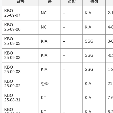
날짜
홈
전반
원정
KBO
NC
–
KIA
2-
25-09-07
KBO
NC
–
KIA
4-
25-09-06
KBO
KIA
–
SSG
3-
25-09-03
KBO
KIA
–
SSG
-0.
25-09-03
KBO
KIA
–
SSG
1-
25-09-03
KBO
한화
–
KIA
21
25-09-02
KBO
KT
–
KIA
7-
25-08-31
KBO
KT
–
KIA
8-