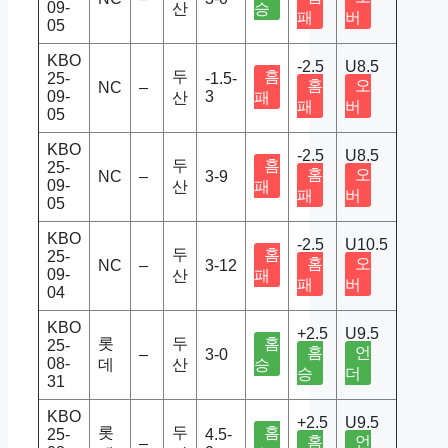
09-
산
승
패
버
05
KBO
-2.5
U8.5
두
홈
25-
-1.5-
홈
오
NC
–
09-
3
산
패
패
버
05
KBO
-2.5
U8.5
두
홈
25-
홈
오
NC
–
3-9
09-
산
패
패
버
05
KBO
-2.5
U10.5
두
홈
25-
홈
오
NC
–
3-12
09-
산
패
패
버
04
KBO
+2.5
U9.5
롯
두
홈
25-
홈
언
–
3-0
08-
데
산
승
승
더
31
KBO
+2.5
U9.5
롯
두
홈
25-
4.5-
홈
언
–