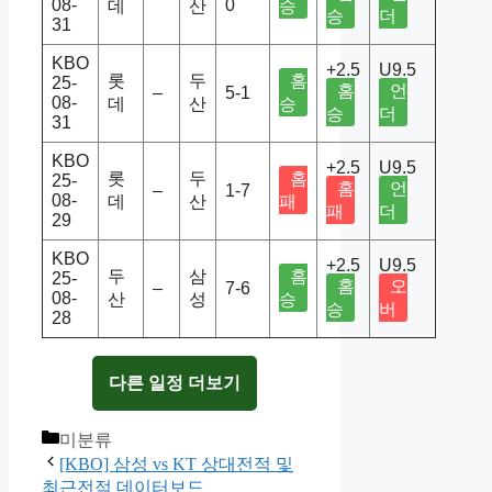
08-
0
데
산
승
승
더
31
KBO
+2.5
U9.5
롯
두
홈
25-
홈
언
–
5-1
08-
데
산
승
승
더
31
KBO
+2.5
U9.5
롯
두
홈
25-
홈
언
–
1-7
08-
데
산
패
패
더
29
KBO
+2.5
U9.5
두
삼
홈
25-
홈
오
–
7-6
08-
산
성
승
승
버
28
다른 일정 더보기
Categories
미분류
[KBO] 삼성 vs KT 상대전적 및
최근전적 데이터보드