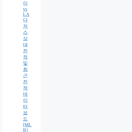
이
vs
LA
다
저
스
상
대
전
적
및
최
근
전
적
데
이
터
보
드
[ML
B]