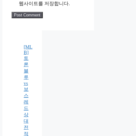
웹사이트를 저장합니다.
[ML
B]
토
론
블
루
vs
보
스
레
드
상
대
전
적