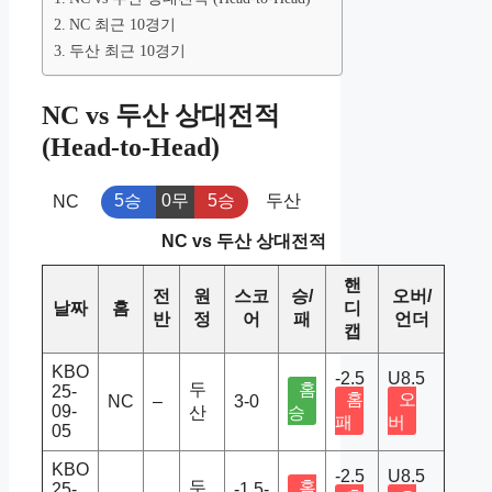
NC 최근 10경기
두산 최근 10경기
NC vs 두산 상대전적
(Head-to-Head)
5승
0무
5승
두산
NC
NC vs 두산 상대전적
핸
전
원
스코
승/
오버/
날짜
홈
디
반
정
어
패
언더
캡
KBO
-2.5
U8.5
두
홈
25-
홈
오
NC
–
3-0
09-
산
승
패
버
05
KBO
-2.5
U8.5
두
홈
25-
-1.5-