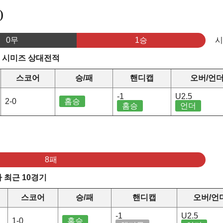
)
0무
1승
s 시미즈 상대전적
스코어
승/패
핸디캡
오버/언
-1
U2.5
2-0
홈승
홈승
언더
8패
 최근 10경기
스코어
승/패
핸디캡
오버/언
-1
U2.5
1-0
홈승