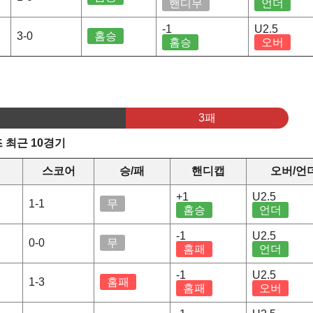
핸디무
언더
-1
U2.5
3-0
홈승
홈승
오버
3패
 최근 10경기
스코어
승/패
핸디캡
오버/언
+1
U2.5
1-1
무
홈승
언더
-1
U2.5
0-0
무
홈패
언더
-1
U2.5
1-3
홈패
홈패
오버