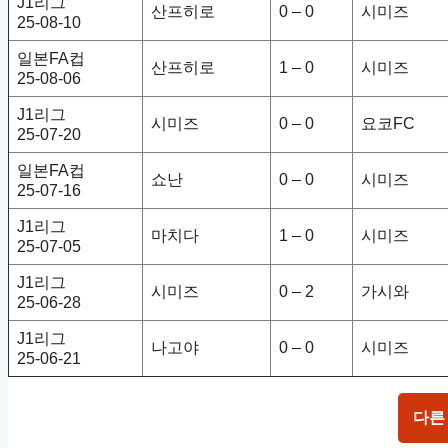
J1리그
산프히로
0 – 0
시미즈
25-08-10
일본FA컵
산프히로
1 – 0
시미즈
25-08-06
J1리그
시미즈
0 – 0
요코FC
25-07-20
일본FA컵
쇼난
0 – 0
시미즈
25-07-16
J1리그
마치다
1 – 0
시미즈
25-07-05
J1리그
시미즈
0 – 2
가시와
25-06-28
J1리그
나고야
0 – 0
시미즈
25-06-21
다른