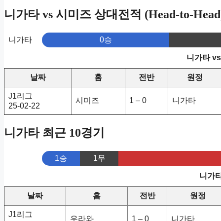
니가타 vs 시미즈 상대전적 (Head-to-Head
니가타
0승
니가타 v
날짜
홈
전반
원정
J1리그
시미즈
1 – 0
니가타
25-02-22
니가타 최근 10경기
1승
1무
니가타
날짜
홈
전반
원정
J1리그
우라와
1 – 0
니가타