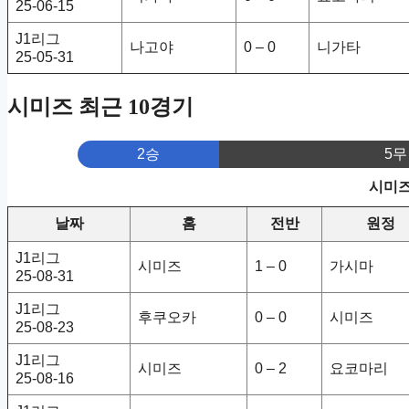
25-06-15
J1리그
나고야
0 – 0
니가타
25-05-31
시미즈 최근 10경기
2승
5무
시미즈
날짜
홈
전반
원정
J1리그
시미즈
1 – 0
가시마
25-08-31
J1리그
후쿠오카
0 – 0
시미즈
25-08-23
J1리그
시미즈
0 – 2
요코마리
25-08-16