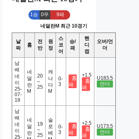
1승
0무
9패
네덜란M 최근 10경기
스
핸
날
전
원
승/
오버/언
홈
코
디
짜
반
정
패
더
어
캡
남
배
네
캐
+1.5
20
네
홈
U183.5
덜
나
0-
홈
–
이
언더
3
패
란
다
25
패
25-
M
M
07-
19
남
배
네
슬
+2.5
19
네
홈
U173.5
덜
로
0-
홈
–
이
언더
3
패
란
베
25
패
25-