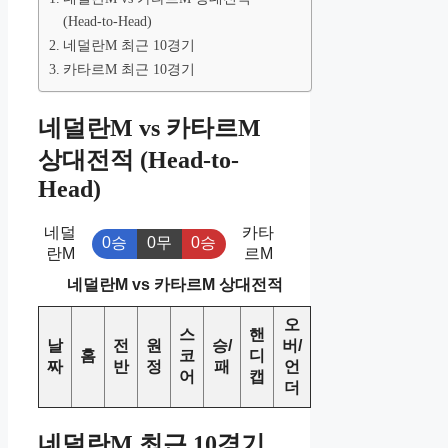
(Head-to-Head)
네덜란M 최근 10경기
카타르M 최근 10경기
네덜란M vs 카타르M
상대전적 (Head-to-
Head)
네덜
카타
0승
0무
0승
란M
르M
네덜란M vs 카타르M 상대전적
오
스
핸
날
전
원
승/
버/
홈
코
디
짜
반
정
패
언
어
캡
더
네덜란M 최근 10경기