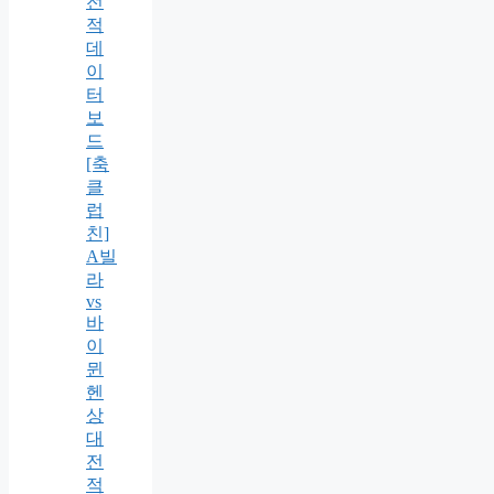
전
적
데
이
터
보
드
[축
클
럽
친]
A빌
라
vs
바
이
뮌
헨
상
대
전
적