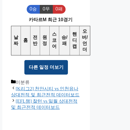
0승
0무
0패
카타르M 최근 10경기
오
스
핸
날
전
원
승/
버/
홈
코
디
짜
반
정
패
언
어
캡
더
다른 일정 더보기
Categories
미분류
[K리그2] 천안시티 vs 인천유나
상대전적 및 최근전적 데이터보드
[EFL챔] 찰턴 vs 밀월 상대전적
및 최근전적 데이터보드