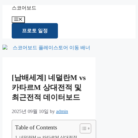
Skip
스코어보드
to
content
Menu
프로토 일정
[남배세계] 네덜란M vs
카타르M 상대전적 및
최근전적 데이터보드
2025년 09월 10일
by
admin
Table of Contents
네덜란M vs 카타르M 상대전적