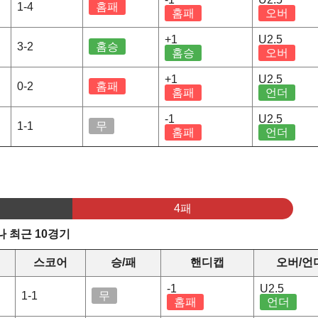
1-4
홈패
홈패
오버
+1
U2.5
3-2
홈승
홈승
오버
+1
U2.5
0-2
홈패
홈패
언더
-1
U2.5
1-1
무
홈패
언더
4패
 최근 10경기
스코어
승/패
핸디캡
오버/언
-1
U2.5
1-1
무
홈패
언더