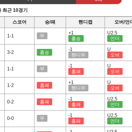
 최근 10경기
스코어
승/패
핸디캡
오버/언
+1
U2.5
1-1
무
홈승
언더
-1
U
3-2
홈승
핸디무
오버
-1
U
1-1
무
홈패
오버
+1
U
1-2
홈패
핸디무
오버
-1
U2.5
0-2
홈패
홈패
언더
-1
U2.5
0-0
무
홈패
언더
-1
U2.5