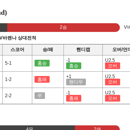
d)
2승
V
 V바렌나 상대전적
스코어
승/패
핸디캡
오버/언
-1
U2.5
5-1
홈승
홈승
오버
+1
U2.5
1-2
홈패
핸디무
오버
-1
U2.5
2-2
무
홈패
오버
4무
2패