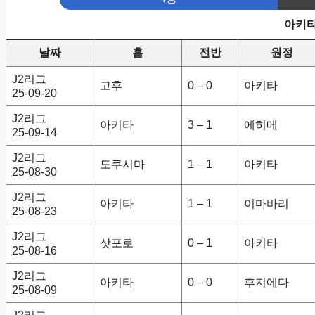
아키타
날짜
홈
전반
원정
J2리그
고후
0 – 0
아키타
25-09-20
J2리그
아키타
3 – 1
에히메
25-09-14
J2리그
도쿠시마
1 – 1
아키타
25-08-30
J2리그
아키타
1 – 1
이마바리
25-08-23
J2리그
삿포로
0 – 1
아키타
25-08-16
J2리그
아키타
0 – 0
후지에다
25-08-09