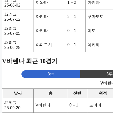
J2리그
이와타
1 – 2
아키타
25-08-02
J2리그
아키타
3 – 1
구마모토
25-07-12
J2리그
아키타
0 – 1
미토
25-07-05
J2리그
야마구치
0 – 1
아키타
25-06-28
V바렌나 최근 10경기
3승
3무
V바렌나
날짜
홈
전반
원정
J2리그
V바렌나
0 – 1
도야마
25-09-20