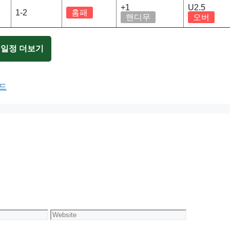
+1
U2.5
1-2
홈패
핸디무
오버
 일정 더보기
보드
Website