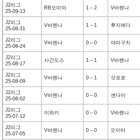
J2리그
RB오미야
1 – 2
V바렌나
25-09-13
J2리그
V바렌나
1 – 1
후지에다
25-08-31
J2리그
V바렌나
0 – 0
야마구치
25-08-24
J2리그
사간도스
1 – 1
V바렌나
25-08-17
J2리그
V바렌나
0 – 1
삿포로
25-08-09
J2리그
V바렌나
0 – 0
센다이
25-08-02
J2리그
이와키
0 – 0
V바렌나
25-07-12
J2리그
V바렌나
0 – 0
오이타
25-07-05