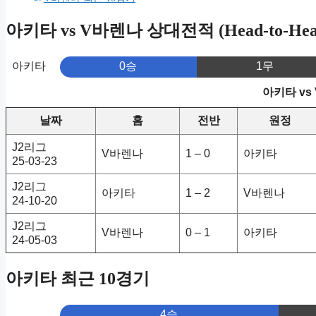
아키타 vs V바렌나 상대전적 (Head-to-Hea
아키타
0승
1무
아키타 vs
날짜
홈
전반
원정
J2리그
V바렌나
1 – 0
아키타
25-03-23
J2리그
아키타
1 – 2
V바렌나
24-10-20
J2리그
V바렌나
0 – 1
아키타
24-05-03
아키타 최근 10경기
4승