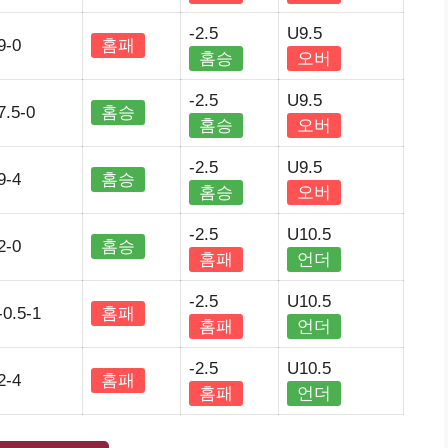
-2.5
U9.5
9-0
홈패
홈승
오버
-2.5
U9.5
7.5-0
홈승
홈승
오버
-2.5
U9.5
9-4
홈승
홈승
오버
-2.5
U10.5
2-0
홈승
홈패
언더
-2.5
U10.5
-0.5-1
홈패
홈패
언더
-2.5
U10.5
2-4
홈패
홈패
언더