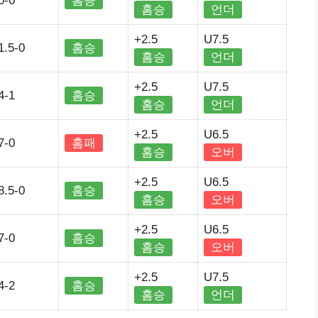
0-0
홈승
홈승
언더
+2.5
U7.5
1.5-0
홈승
홈승
언더
+2.5
U7.5
4-1
홈승
홈승
언더
+2.5
U6.5
7-0
홈패
홈승
오버
+2.5
U6.5
8.5-0
홈승
홈승
오버
+2.5
U6.5
7-0
홈승
홈승
오버
+2.5
U7.5
4-2
홈승
홈승
언더