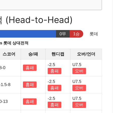
Head-to-Head)
0무
1승
롯데
vs 롯데 상대전적
스코어
승/패
핸디캡
오버/언더
-2.5
U7.5
8-0
홈패
홈패
오버
-2.5
U7.5
-1.5-8
홈패
홈패
오버
-2.5
U7.5
0-13
홈패
홈패
오버