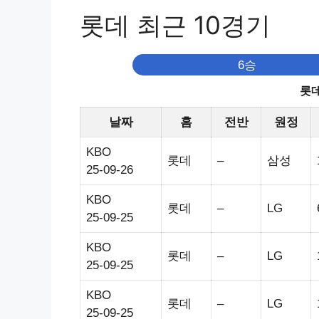
롯데 최근 10경기
6승
롯데
날짜
홈
전반
원정
KBO
롯데
–
삼성
25-09-26
KBO
롯데
–
LG
25-09-25
KBO
롯데
–
LG
25-09-25
KBO
롯데
–
LG
25-09-25