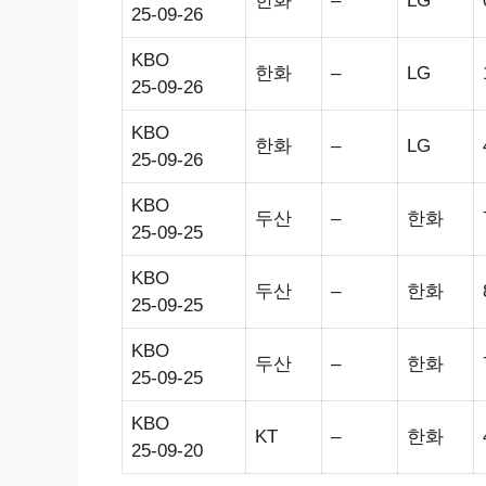
한화
–
LG
25-09-26
KBO
한화
–
LG
25-09-26
KBO
한화
–
LG
25-09-26
KBO
두산
–
한화
25-09-25
KBO
두산
–
한화
25-09-25
KBO
두산
–
한화
25-09-25
KBO
KT
–
한화
25-09-20