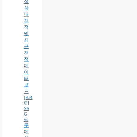
성
상
대
전
적
및
최
근
전
적
데
이
터
보
드
[KB
O]
SS
G
vs
롯
데