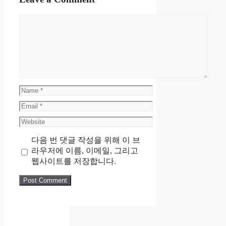
Comment
Name
Email
Website
다음 번 댓글 작성을 위해 이 브
라우저에 이름, 이메일, 그리고
웹사이트를 저장합니다.