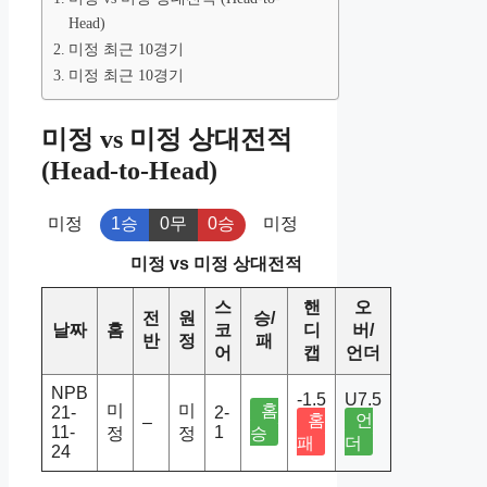
Head)
미정 최근 10경기
미정 최근 10경기
미정 vs 미정 상대전적
(Head-to-Head)
미정
1승
0무
0승
미정
미정 vs 미정 상대전적
스
핸
오
전
원
승/
날짜
홈
코
디
버/
반
정
패
어
캡
언더
NPB
-1.5
U7.5
미
미
홈
21-
2-
홈
언
–
11-
1
정
정
승
패
더
24