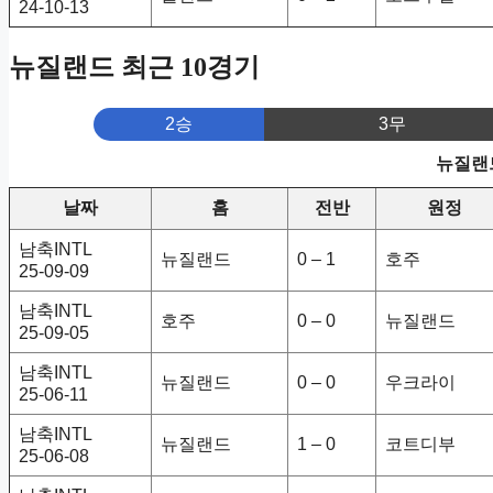
24-10-13
뉴질랜드 최근 10경기
2승
3무
뉴질랜드
날짜
홈
전반
원정
남축INTL
뉴질랜드
0 – 1
호주
25-09-09
남축INTL
호주
0 – 0
뉴질랜드
25-09-05
남축INTL
뉴질랜드
0 – 0
우크라이
25-06-11
남축INTL
뉴질랜드
1 – 0
코트디부
25-06-08