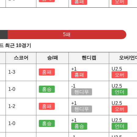
홈패
오버
5패
 최근 10경기
스코어
승/패
핸디캡
오버/언
+1
U2.5
1-3
홈패
홈패
오버
-1
U2.5
1-0
홈승
핸디무
언더
+1
U2.5
1-2
홈패
핸디무
오버
+1
U2.5
1-0
홈승
홈승
언더