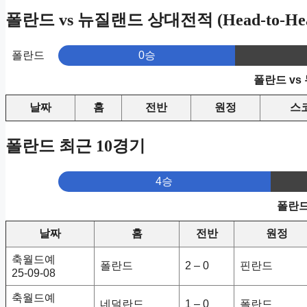
폴란드 vs 뉴질랜드 상대전적 (Head-to-He
폴란드
0승
폴란드 vs
날짜
홈
전반
원정
스
폴란드 최근 10경기
4승
폴란드
날짜
홈
전반
원정
축월드예
폴란드
2 – 0
핀란드
25-09-08
축월드예
네덜란드
1 – 0
폴란드