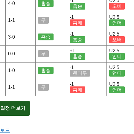
-1
U2.5
4-0
홈승
홈승
오버
-1
U2.5
1-1
무
홈패
언더
-1
U2.5
3-0
홈승
홈승
오버
+1
U2.5
0-0
무
홈승
언더
-1
U2.5
1-0
홈승
핸디무
언더
-1
U2.5
1-1
무
홈패
언더
 일정 더보기
터보드