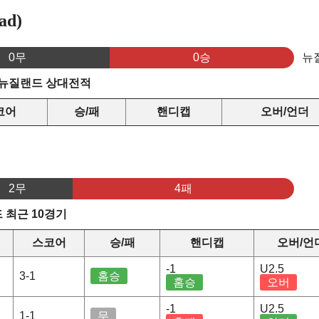
ad)
0무
0승
뉴
 뉴질랜드 상대전적
코어
승/패
핸디캡
오버/언더
2무
4패
 최근 10경기
스코어
승/패
핸디캡
오버/언
-1
U2.5
3-1
홈승
홈승
오버
-1
U2.5
1-1
무