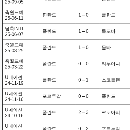
25-09-05
축월드예
핀란드
1 – 0
폴란드
25-06-11
남축INTL
폴란드
1 – 0
몰도바
25-06-07
축월드예
폴란드
1 – 0
몰타
25-03-25
축월드예
폴란드
0 – 0
리투아니
25-03-22
U네이션
폴란드
0 – 1
스코틀랜
24-11-19
U네이션
포르투갈
0 – 0
폴란드
24-11-16
U네이션
폴란드
2 – 3
크로아티
24-10-16
U네이션
폴란드
0 – 2
포르투갈