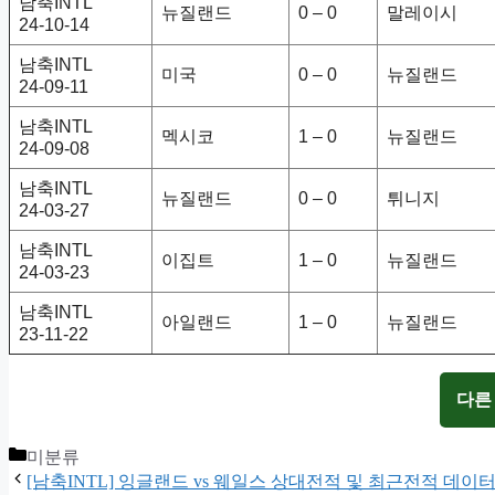
남축INTL
뉴질랜드
0 – 0
말레이시
24-10-14
남축INTL
미국
0 – 0
뉴질랜드
24-09-11
남축INTL
멕시코
1 – 0
뉴질랜드
24-09-08
남축INTL
뉴질랜드
0 – 0
튀니지
24-03-27
남축INTL
이집트
1 – 0
뉴질랜드
24-03-23
남축INTL
아일랜드
1 – 0
뉴질랜드
23-11-22
다른
Categories
미분류
[남축INTL] 잉글랜드 vs 웨일스 상대전적 및 최근전적 데이