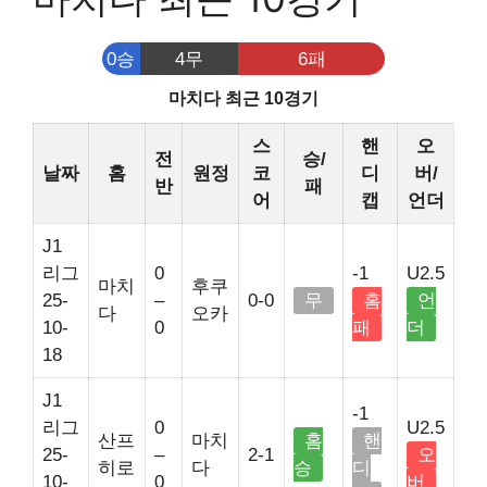
0승
4무
6패
마치다 최근 10경기
스
핸
오
전
승/
날짜
홈
원정
코
디
버/
반
패
어
캡
언더
J1
리그
0
-1
U2.5
마치
후쿠
25-
–
0-0
무
홈
언
다
오카
10-
0
패
더
18
J1
-1
리그
0
U2.5
산프
마치
홈
핸
25-
–
2-1
오
히로
다
승
디
10-
0
버