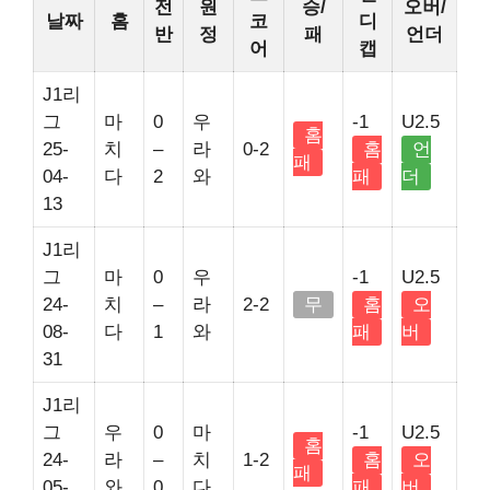
전
원
승/
오버/
날짜
홈
코
디
반
정
패
언더
어
캡
J1리
그
마
0
우
-1
U2.5
홈
25-
치
–
라
0-2
홈
언
패
04-
다
2
와
패
더
13
J1리
그
마
0
우
-1
U2.5
24-
치
–
라
2-2
무
홈
오
08-
다
1
와
패
버
31
J1리
그
우
0
마
-1
U2.5
홈
24-
라
–
치
1-2
홈
오
패
05-
와
0
다
패
버