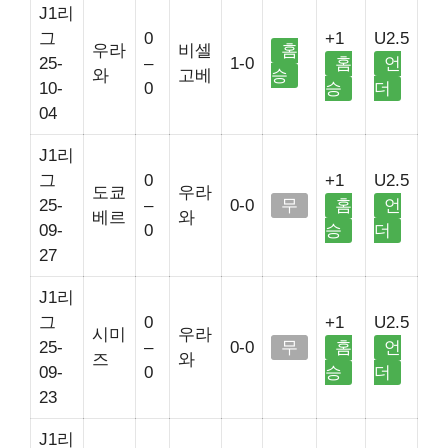
J1리
그
0
+1
U2.5
우라
비셀
홈
25-
–
1-0
홈
언
와
고베
승
10-
0
승
더
04
J1리
그
0
+1
U2.5
도쿄
우라
25-
–
0-0
무
홈
언
베르
와
09-
0
승
더
27
J1리
그
0
+1
U2.5
시미
우라
25-
–
0-0
무
홈
언
즈
와
09-
0
승
더
23
J1리