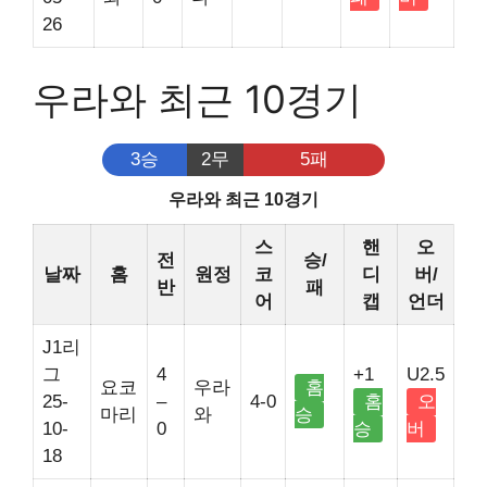
26
우라와 최근 10경기
3승
2무
5패
우라와 최근 10경기
스
핸
오
전
승/
날짜
홈
원정
코
디
버/
반
패
어
캡
언더
J1리
그
4
+1
U2.5
요코
우라
홈
25-
–
4-0
홈
오
마리
와
승
10-
0
승
버
18