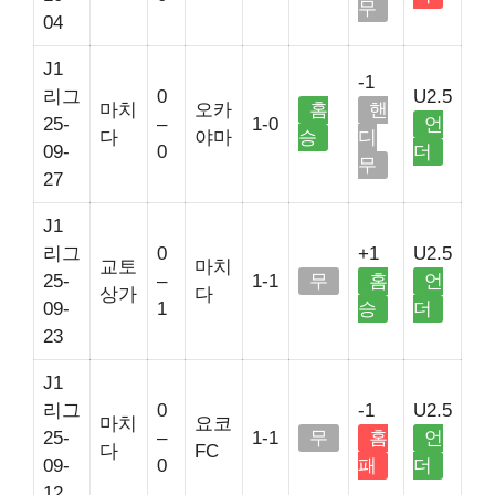
무
04
J1
-1
리그
0
U2.5
마치
오카
홈
핸
25-
–
1-0
언
다
야마
승
디
09-
0
더
무
27
J1
리그
0
+1
U2.5
교토
마치
25-
–
1-1
무
홈
언
상가
다
09-
1
승
더
23
J1
리그
0
-1
U2.5
마치
요코
25-
–
1-1
무
홈
언
다
FC
09-
0
패
더
12