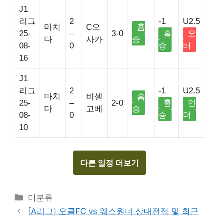
J1
리그
2
-1
U2.5
마치
C오
홈
25-
–
3-0
홈
오
다
사카
승
08-
0
승
버
16
J1
리그
2
-1
U2.5
마치
비셀
홈
25-
–
2-0
홈
언
다
고베
승
08-
0
승
더
10
다른 일정 더보기
Categories
미분류
[A리그] 오클FC vs 웨스원더 상대전적 및 최근