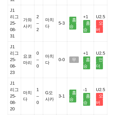
J1
리그
2
+1
U2.5
가와
마치
홈
25-
–
5-3
홈
오
사키
다
승
08-
2
승
버
31
J1
리그
0
+1
U2.5
요코
마치
25-
–
0-0
무
홈
언
마리
다
08-
0
승
더
23
J1
리그
1
-1
U2.5
마치
G오
홈
25-
–
3-1
홈
오
다
사카
승
08-
0
승
버
20