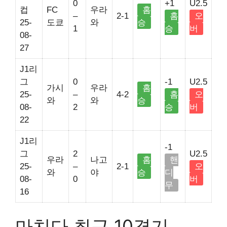
0
+1
U2.5
컵
FC
우라
홈
–
2-1
홈
오
25-
도쿄
와
승
1
승
버
08-
27
J1리
그
0
-1
U2.5
가시
우라
홈
25-
–
4-2
홈
오
와
와
승
08-
2
승
버
22
J1리
-1
그
2
U2.5
우라
나고
홈
핸
25-
–
2-1
오
와
야
승
디
08-
0
버
무
16
마치다 최근 10경기