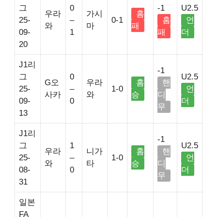
그
0
-1
U2.5
우라
가시
홈
25-
–
0-1
홈
언
와
마
패
09-
1
패
더
20
J1리
-1
그
0
U2.5
G오
우라
홈
핸
25-
–
1-0
언
사카
와
승
디
09-
0
더
무
13
J1리
-1
그
1
U2.5
우라
니가
홈
핸
25-
–
1-0
언
와
타
승
디
08-
0
더
무
31
일본
FA