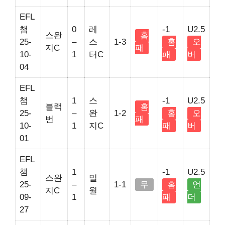
EFL
챔
0
레
-1
U2.5
스완
홈
25-
–
스
1-3
홈
오
지C
패
10-
1
터C
패
버
04
EFL
챔
1
스
-1
U2.5
블랙
홈
25-
–
완
1-2
홈
오
번
패
10-
1
지C
패
버
01
EFL
챔
1
-1
U2.5
스완
밀
25-
–
1-1
무
홈
언
지C
월
09-
1
패
더
27