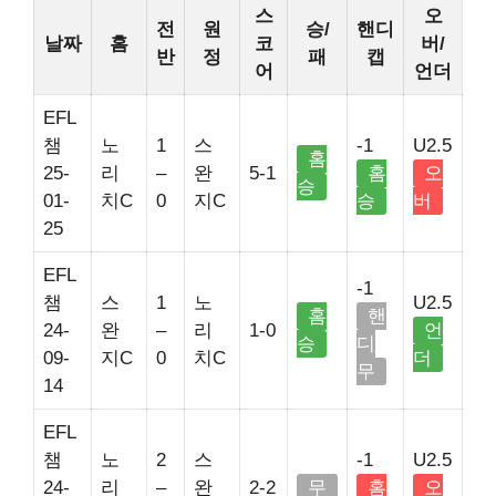
스
오
전
원
승/
핸디
날짜
홈
코
버/
반
정
패
캡
어
언더
EFL
챔
노
1
스
-1
U2.5
홈
25-
리
–
완
5-1
홈
오
승
01-
치C
0
지C
승
버
25
EFL
-1
챔
스
1
노
U2.5
홈
핸
24-
완
–
리
1-0
언
승
디
09-
지C
0
치C
더
무
14
EFL
챔
노
2
스
-1
U2.5
24-
리
–
완
2-2
무
홈
오