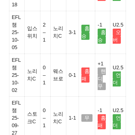
18
EFL
챔
2
-1
U2.5
입스
노리
홈
25-
–
3-1
홈
오
위치
치C
승
10-
1
승
버
05
EFL
+1
챔
0
U2.5
노리
웨스
홈
핸
25-
–
0-1
언
치C
브로
패
디
10-
1
더
무
02
EFL
챔
0
-1
U2.5
스토
노리
25-
–
1-1
무
홈
언
크C
치C
09-
1
패
더
27