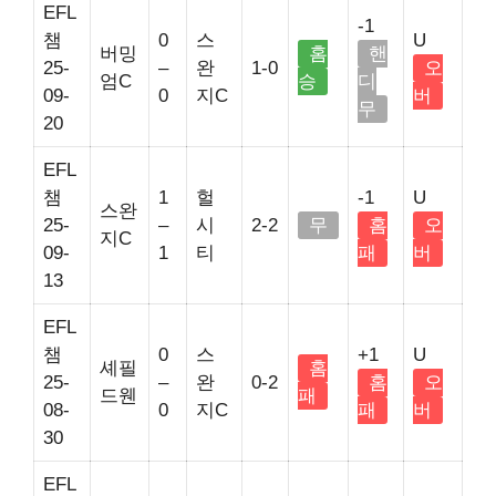
EFL
-1
챔
0
스
U
버밍
홈
핸
25-
–
완
1-0
오
엄C
승
디
09-
0
지C
버
무
20
EFL
챔
1
헐
-1
U
스완
25-
–
시
2-2
무
홈
오
지C
09-
1
티
패
버
13
EFL
챔
0
스
+1
U
셰필
홈
25-
–
완
0-2
홈
오
드웬
패
08-
0
지C
패
버
30
EFL