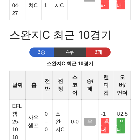
04-
치C
1
지C
패
버
27
스완지C 최근 10경기
3승
4무
3패
스완지C 최근 10경기
스
핸
오
전
원
승/
날짜
홈
코
디
버/
반
정
패
어
캡
언더
EFL
챔
0
스
-1
U2.5
사우
25-
–
완
0-0
무
홈
언
샘프
10-
0
지C
패
더
18