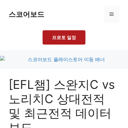
Skip
to
스코어보드
Menu
content
프로토 일정
[EFL챔] 스완지C vs
노리치C 상대전적
및 최근전적 데이터
보드