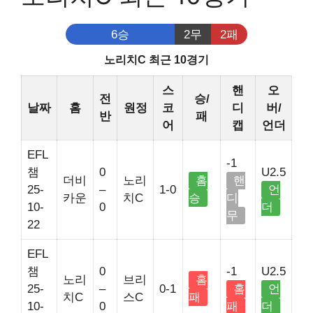
6승
2무
2패
노리치C 최근 10경기
스
핸
오
전
승/
날짜
홈
원정
코
디
버/
반
패
어
캡
언더
EFL
-1
챔
0
U2.5
더비
노리
홈
핸
25-
–
1-0
언
카운
치C
승
디
10-
0
더
무
22
EFL
챔
0
-1
U2.5
노리
브리
홈
25-
–
0-1
홈
언
치C
스C
패
10-
0
패
더