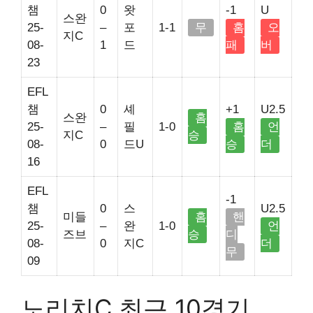
챔
0
왓
-1
U
스완
25-
–
포
1-1
무
홈
오
지C
08-
1
드
패
버
23
EFL
챔
0
셰
+1
U2.5
스완
홈
25-
–
필
1-0
홈
언
지C
승
08-
0
드U
승
더
16
EFL
-1
챔
0
스
U2.5
미들
홈
핸
25-
–
완
1-0
언
즈브
승
디
08-
0
지C
더
무
09
노리치C 최근 10경기