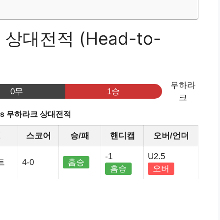
상대전적 (Head-to-
무하라
0무
1승
크
vs 무하라크 상대전적
정
스코어
승/패
핸디캡
오버/언더
-1
U2.5
트
4-0
홈승
홈승
오버
기