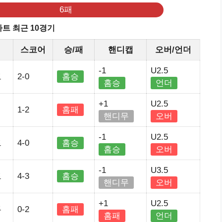
6패
트 최근 10경기
스코어
승/패
핸디캡
오버/언더
-1
U2.5
트
2-0
홈승
홈승
언더
+1
U2.5
1-2
홈패
핸디무
오버
-1
U2.5
트
4-0
홈승
홈승
오버
-1
U3.5
트
4-3
홈승
핸디무
오버
+1
U2.5
두
0-2
홈패
홈패
언더