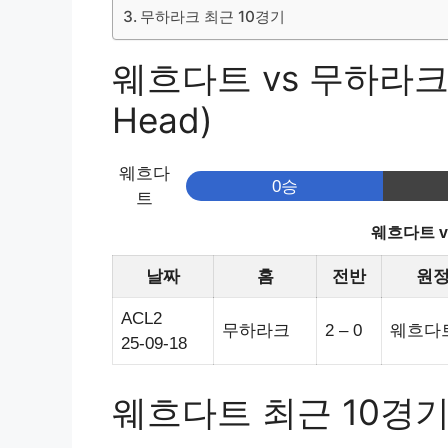
무하라크 최근 10경기
웨흐다트 vs 무하라크 
Head)
웨흐다
0승
트
웨흐다트 
날짜
홈
전반
원
ACL2
무하라크
2 – 0
웨흐다
25-09-18
웨흐다트 최근 10경