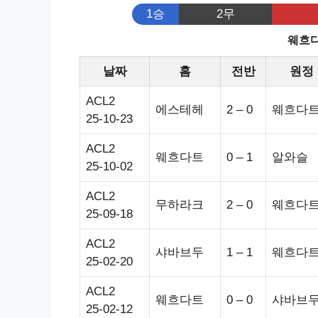
1승
2무
웨흐다
날짜
홈
전반
원정
ACL2
에스테헤
2 – 0
웨흐다
25-10-23
ACL2
웨흐다트
0 – 1
알와슬
25-10-02
ACL2
무하라크
2 – 0
웨흐다
25-09-18
ACL2
샤바브두
1 – 1
웨흐다
25-02-20
ACL2
웨흐다트
0 – 0
샤바브
25-02-12