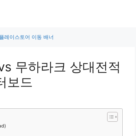
트 vs 무하라크 상대전적
터보드
d)