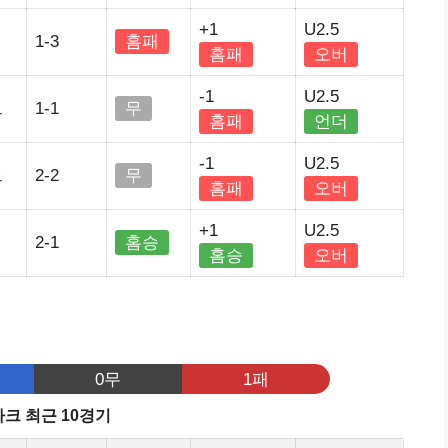
+1
U2.5
1-3
홈패
홈패
오버
-1
U2.5
트
1-1
무
홈패
언더
-1
U2.5
트
2-2
무
홈패
오버
+1
U2.5
2-1
홈승
홈승
오버
기
0무
1패
크 최근 10경기