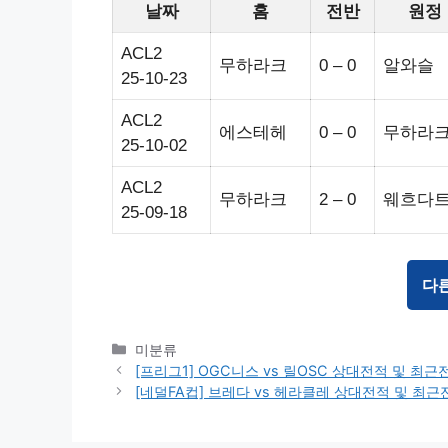
날짜
홈
전반
원정
ACL2
무하라크
0 – 0
알와슬
25-10-23
ACL2
에스테헤
0 – 0
무하라
25-10-02
ACL2
무하라크
2 – 0
웨흐다
25-09-18
다
Categories
미분류
[프리그1] OGC니스 vs 릴OSC 상대전적 및 최
[네덜FA컵] 브레다 vs 헤라클레 상대전적 및 최