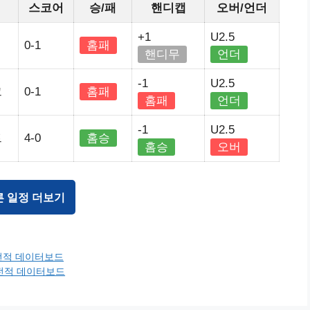
스코어
승/패
핸디캡
오버/언더
+1
U2.5
0-1
홈패
핸디무
언더
-1
U2.5
크
0-1
홈패
홈패
언더
-1
U2.5
트
4-0
홈승
홈승
오버
른 일정 더보기
근전적 데이터보드
근전적 데이터보드