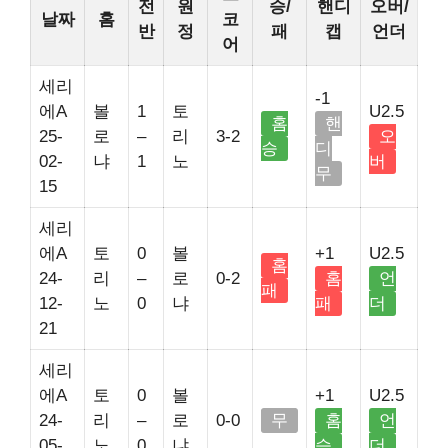
전
원
승/
핸디
오버/
날짜
홈
코
반
정
패
캡
언더
어
세리
-1
에A
볼
1
토
U2.5
홈
핸
25-
로
–
리
3-2
오
승
디
02-
냐
1
노
버
무
15
세리
에A
토
0
볼
+1
U2.5
홈
24-
리
–
로
0-2
홈
언
패
12-
노
0
냐
패
더
21
세리
에A
토
0
볼
+1
U2.5
24-
리
–
로
0-0
무
홈
언
05-
노
0
냐
승
더