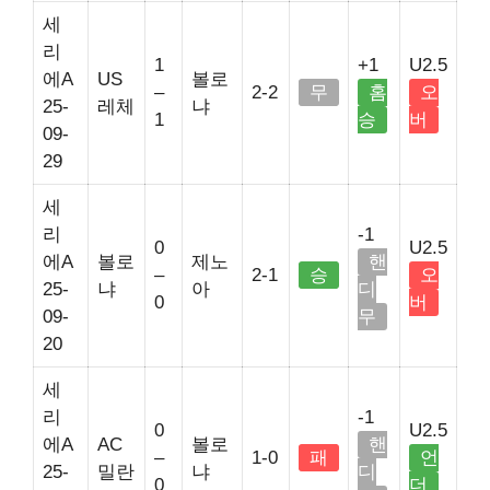
세
리
1
+1
U2.5
에A
US
볼로
–
2-2
무
홈
오
25-
레체
냐
1
승
버
09-
29
세
리
-1
0
U2.5
에A
볼로
제노
핸
–
2-1
승
오
25-
냐
아
디
0
버
09-
무
20
세
리
-1
0
U2.5
에A
AC
볼로
핸
–
1-0
패
언
25-
밀란
냐
디
0
더