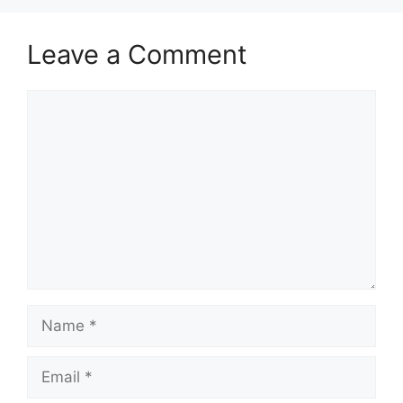
Leave a Comment
Comment
Name
Email