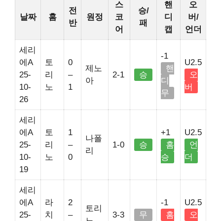
스
핸
오
전
승/
날짜
홈
원정
코
디
버/
반
패
어
캡
언더
세리
-1
에A
토
0
U2.5
제노
핸
25-
리
–
2-1
승
오
아
디
10-
노
1
버
무
26
세리
에A
토
1
+1
U2.5
나폴
25-
리
–
1-0
승
홈
언
리
10-
노
0
승
더
19
세리
에A
라
2
-1
U2.5
토리
25-
치
–
3-3
무
홈
오
노