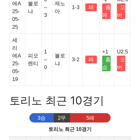
에A
볼로
제노
–
1-3
패
홈
오
25-
냐
아
3
패
버
05-
25
세
리
1
+1
U2.5
에A
피오
볼로
–
3-2
패
홈
오
25-
렌티
냐
0
승
버
05-
19
토리노 최근 10경기
3승
2무
5패
토리노 최근 10경기