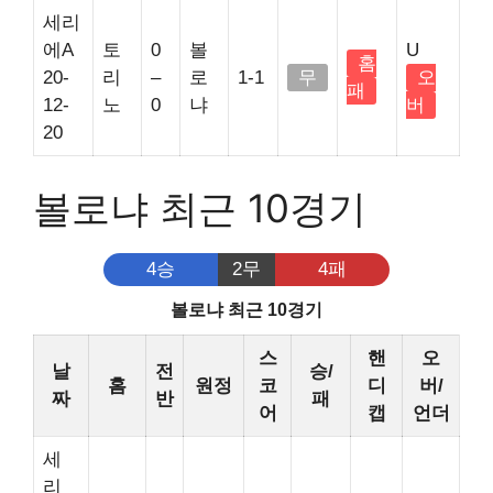
세리
에A
토
0
볼
U
홈
20-
리
–
로
1-1
무
오
패
12-
노
0
냐
버
20
볼로냐 최근 10경기
4승
2무
4패
볼로냐 최근 10경기
스
핸
오
날
전
승/
홈
원정
코
디
버/
짜
반
패
어
캡
언더
세
리