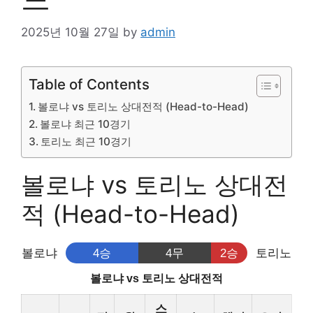
2025년 10월 27일
by
admin
Table of Contents
볼로냐 vs 토리노 상대전적 (Head-to-Head)
볼로냐 최근 10경기
토리노 최근 10경기
볼로냐 vs 토리노 상대전
적 (Head-to-Head)
볼로냐
4승
4무
2승
토리노
볼로냐 vs 토리노 상대전적
스