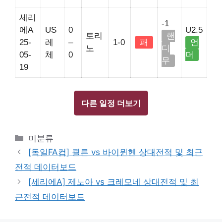
세리
-1
에A
US
0
U2.5
토리
핸
25-
레
–
1-0
패
언
노
디
05-
체
0
더
무
19
다른 일정 더보기
Categories
미분류
[독일FA컵] 쾰른 vs 바이뮌헨 상대전적 및 최근
전적 데이터보드
[세리에A] 제노아 vs 크레모네 상대전적 및 최
근전적 데이터보드