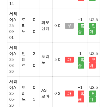
14
세리
에A
토
0
+1
U2.5
피오
25-
리
–
0-0
무
홈
언
렌티
09-
노
0
승
더
01
세리
에A
인
2
-1
U2.5
토리
25-
테
–
5-0
패
홈
오
노
08-
르
0
승
버
26
세리
에A
토
0
+1
U2.5
AS
25-
리
–
0-2
패
홈
언
로마
05-
노
1
패
더
26