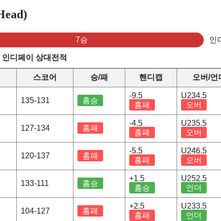
ead)
7승
인
s 인디페이 상대전적
스코어
승/패
핸디캡
오버/언
-9.5
U234.5
135-131
홈승
홈패
오버
-4.5
U235.5
127-134
홈패
홈패
오버
-5.5
U246.5
120-137
홈패
홈패
오버
+1.5
U252.5
133-111
홈승
홈승
언더
+2.5
U233.5
104-127
홈패
홈패
언더