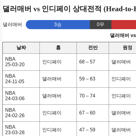
댈러매버 vs 인디페이 상대전적 (Head-to-H
댈러매버
3승
0무
댈러매버 v
날짜
홈
전반
원정
NBA
인디페이
68 – 57
댈러매버
25-03-20
NBA
댈러매버
59 – 63
인디페이
24-11-05
NBA
댈러매버
70 – 74
인디페이
24-03-06
NBA
인디페이
67 – 60
댈러매버
24-02-26
NBA
인디페이
47 – 59
댈러매버
23-03-28