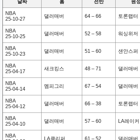
날짜
홈
전반
원
NBA
댈러매버
64 – 66
토론랩터
25-10-27
NBA
댈러매버
52 – 58
워싱위저
25-10-25
NBA
댈러매버
51 – 60
샌안스퍼
25-10-23
NBA
새크킹스
48 – 71
댈러매버
25-04-17
NBA
멤피그리
67 – 54
댈러매버
25-04-14
NBA
댈러매버
66 – 38
토론랩터
25-04-12
NBA
댈러매버
57 – 60
LA레이커
25-04-10
NBA
LA클리퍼
61 – 52
댈러매버