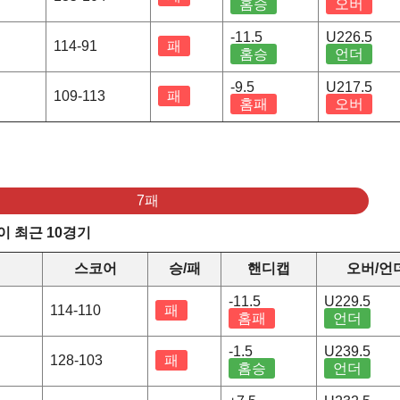
홈승
오버
-11.5
U226.5
114-91
패
홈승
언더
-9.5
U217.5
109-113
패
홈패
오버
7패
 최근 10경기
정
스코어
승/패
핸디캡
오버/언
-11.5
U229.5
114-110
패
홈패
언더
-1.5
U239.5
128-103
패
홈승
언더