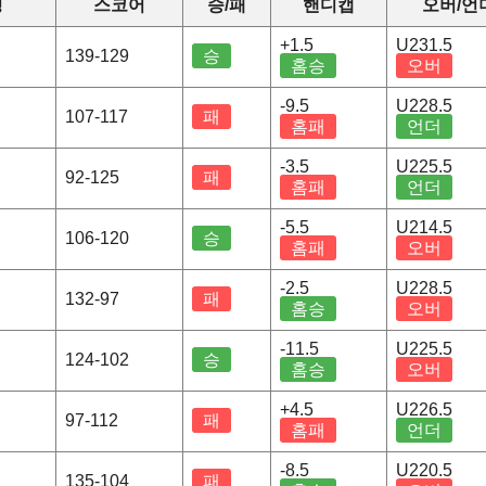
정
스코어
승/패
핸디캡
오버/언
+1.5
U231.5
139-129
승
홈승
오버
-9.5
U228.5
107-117
패
홈패
언더
-3.5
U225.5
92-125
패
홈패
언더
-5.5
U214.5
106-120
승
홈패
오버
-2.5
U228.5
132-97
패
홈승
오버
-11.5
U225.5
124-102
승
홈승
오버
+4.5
U226.5
97-112
패
홈패
언더
-8.5
U220.5
135-104
패