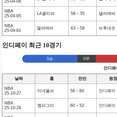
25-04-06
NBA
LA클리퍼
58 – 35
댈러매버
25-04-05
NBA
댈러매버
63 – 58
브루네츠
25-04-01
인디페이 최근 10경기
3승
0무
인디페이
날짜
홈
전반
원
NBA
미네울브
58 – 60
인디페이
25-10-27
NBA
멤피그리
60 – 52
인디페이
25-10-26