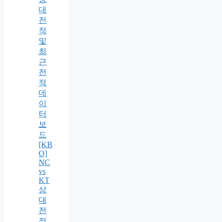
대
전
적
및
최
근
전
적
데
이
터
보
드
[KB
O]
NC
vs
KT
상
대
전
적