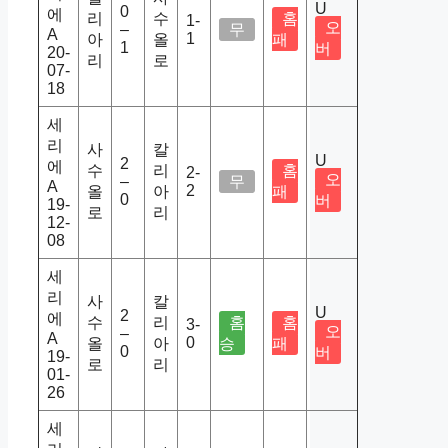
U
0
에
리
수
홈
1-
오
–
무
A
1
아
올
패
1
버
20-
리
로
07-
18
세
리
사
칼
U
2
에
수
리
홈
2-
오
–
무
A
2
올
아
패
0
버
19-
로
리
12-
08
세
리
사
칼
U
2
에
수
리
홈
홈
3-
오
–
A
0
올
아
승
패
0
버
19-
로
리
01-
26
세