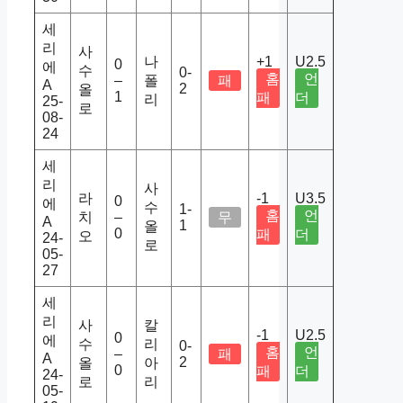
세
리
사
나
+1
U2.5
0
에
수
0-
홈
언
–
폴
패
A
2
올
1
패
더
리
25-
로
08-
24
세
리
사
라
-1
U3.5
0
에
수
1-
홈
언
치
–
무
A
1
올
0
패
더
오
24-
로
05-
27
세
리
사
칼
-1
U2.5
0
에
수
리
0-
홈
언
–
패
A
2
올
아
0
패
더
24-
로
리
05-