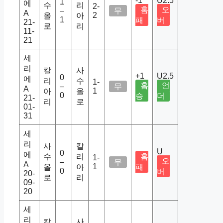
-1
U2.5
1
에
수
리
2-
홈
오
–
무
A
2
올
아
1
패
버
21-
로
리
11-
21
세
리
칼
사
+1
U2.5
0
에
리
수
1-
홈
언
–
무
A
1
아
올
0
승
더
21-
리
로
01-
31
세
리
사
칼
U
0
에
수
리
홈
1-
오
–
무
A
1
올
아
패
0
버
20-
로
리
09-
20
세
리
칼
사