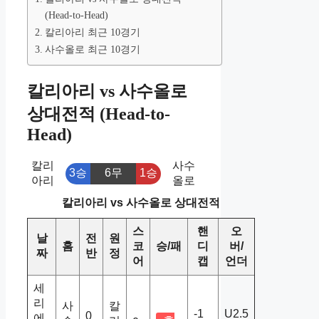
(Head-to-Head)
칼리아리 최근 10경기
사수올로 최근 10경기
칼리아리 vs 사수올로
상대전적 (Head-to-
Head)
칼리
사수
3승
6무
1승
아리
올로
칼리아리 vs 사수올로 상대전적
스
핸
오
날
전
원
홈
코
승/패
디
버/
짜
반
정
어
캡
언더
세
리
사
칼
-1
U2.5
0
에