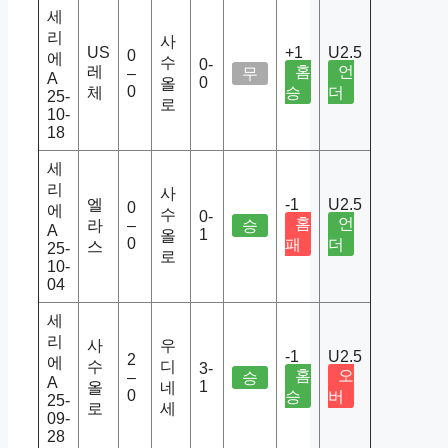
세
리
사
US
+1
U2.5
0
에
수
0-
레
홈
언
–
무
A
0
올
0
체
승
더
25-
로
10-
18
세
리
사
엘
-1
U2.5
0
에
수
0-
홈
언
라
–
승
A
1
올
0
패
더
스
25-
로
10-
04
세
리
사
우
-1
U2.5
2
에
수
디
3-
홈
오
–
승
A
1
올
네
0
승
버
25-
로
세
09-
28