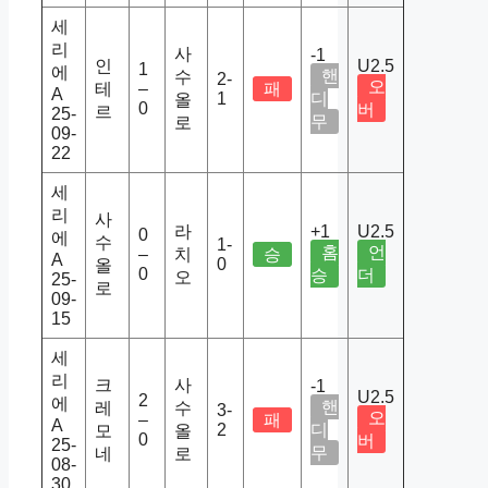
세
리
사
-1
인
U2.5
1
에
핸
수
2-
오
테
–
패
A
1
디
올
0
버
르
25-
무
로
09-
22
세
리
사
라
+1
U2.5
0
에
수
1-
홈
언
–
치
승
A
0
올
0
승
더
오
25-
로
09-
15
세
리
크
사
-1
U2.5
2
에
핸
레
수
3-
오
–
패
A
2
디
모
올
0
버
25-
무
네
로
08-
30