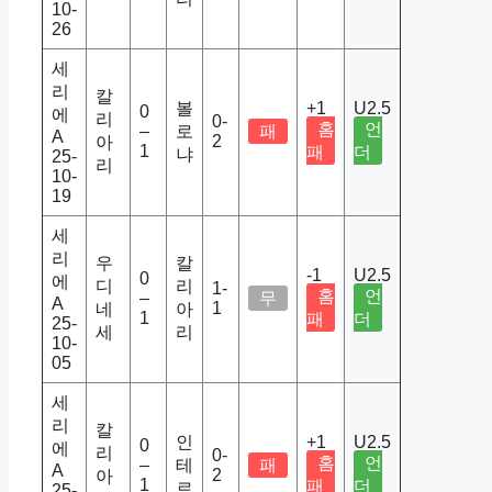
10-
26
세
리
칼
볼
+1
U2.5
0
에
리
0-
홈
언
–
로
패
A
2
아
1
패
더
냐
25-
리
10-
19
세
리
우
칼
-1
U2.5
0
에
디
리
1-
홈
언
–
무
A
1
네
아
1
패
더
25-
세
리
10-
05
세
리
칼
인
+1
U2.5
0
에
리
0-
홈
언
–
테
패
A
2
아
1
패
더
르
25-