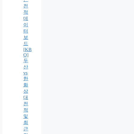
전
적
데
이
터
보
드
[KB
O]
두
산
vs
한
화
상
대
전
적
및
최
근