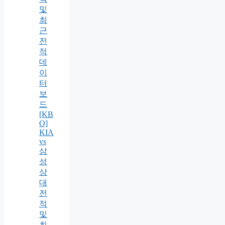
및
최
근
전
적
데
이
터
보
드
[KB
O]
KIA
vs
삼
성
상
대
전
적
및
최