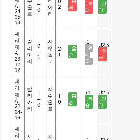
수
리
홈
0-
홈
언
–
A
2
올
아
패
0
패
더
24-
로
리
05-
19
세
리
칼
사
-1
U2.5
0
에
핸
리
수
홈
2-
오
–
A
1
디
아
올
승
1
버
23-
무
리
로
12-
12
세
리
칼
사
+1
U2.5
1
에
리
수
홈
1-
홈
언
–
A
0
아
올
승
0
승
더
22-
리
로
04-
16
세
리
사
칼