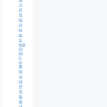
근
전
적
데
이
터
보
드
[KB
O]
SS
G
vs
롯
데
상
대
전
적
및
최
근