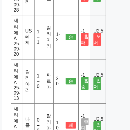
리
09-
28
세
리
칼
US
-1
U2.5
1
에
리
1-
레
홈
오
–
승
A
2
아
1
체
패
버
25-
리
09-
20
세
리
칼
파
-1
U2.5
1
에
리
2-
홈
언
–
르
승
A
0
아
0
승
더
마
25-
리
09-
13
세
리
칼
-1
나
U2.5
0
에
핸
리
1-
언
폴
–
패
A
0
디
아