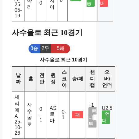
0
아
치
0
승
버
25-
리
아
05-
19
사수올로 최근 10경기
3승
2무
5패
사수올로 최근 10경기
스
핸
오
날
전
원
홈
코
승/패
디
버/
짜
반
정
어
캡
언더
세
리
사
+1
AS
U2.5
0
에
핸
수
0-
로
언
–
패
A
1
디
올
1
마
더
25-
무
로
10-
26