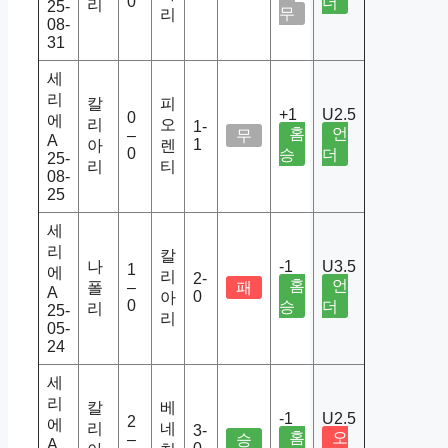
0
더
리
25-
무
리
08-
31
세
리
칼
피
+1
U2.5
0
에
리
오
1-
홈
언
–
무
A
1
아
렌
0
승
더
25-
리
티
08-
25
세
리
칼
나
-1
U3.5
1
에
리
2-
홈
언
폴
–
패
A
0
아
0
승
더
리
25-
리
05-
24
세
리
칼
베
-1
U2.5
2
에
리
네
3-
홈
오
–
승
A