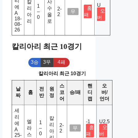
리
칼
사
U
1
에
리
수
홈
2-
오
–
무
A
2
아
올
패
0
버
18-
리
로
08-
26
칼리아리 최근 10경기
3승
3무
4패
칼리아리 최근 10경기
스
핸
오
날
전
원
홈
코
승/패
디
버/
짜
반
정
어
캡
언더
세
리
칼
엘
-1
U2.5
1
에
리
2-
홈
오
라
–
무
A
2
아
0
패
버
스
25-
리