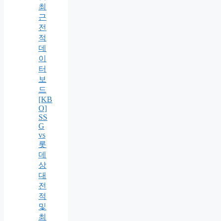
최
근
전
적
데
이
터
보
드
[KB
O]
SS
G
vs
롯
데
상
대
전
적
및
최