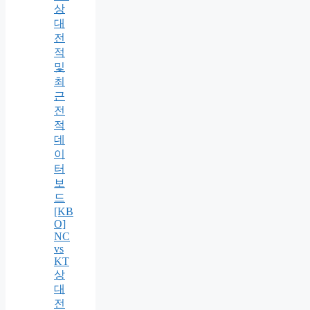
상
대
전
적
및
최
근
전
적
데
이
터
보
드
[KB
O]
NC
vs
KT
상
대
전