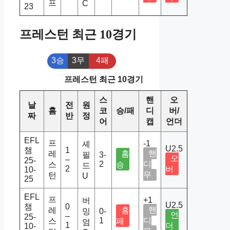
프
C
23
프레스턴 최근 10경기
3승
3무
4패
프레스턴 최근 10경기
스
핸
오
날
전
원
홈
코
승/패
디
버/
짜
반
정
어
캡
언더
EFL
프
-1
셰
U2.5
챔
1
핸
레
홈
필
3-
오
–
25-
2
디
스
승
드
2
버
10-
무
턴
U
25
EFL
프
+1
버
U2.5
챔
0
핸
레
홈
밍
0-
언
–
25-
1
디
스
패
엄
1
더
10-