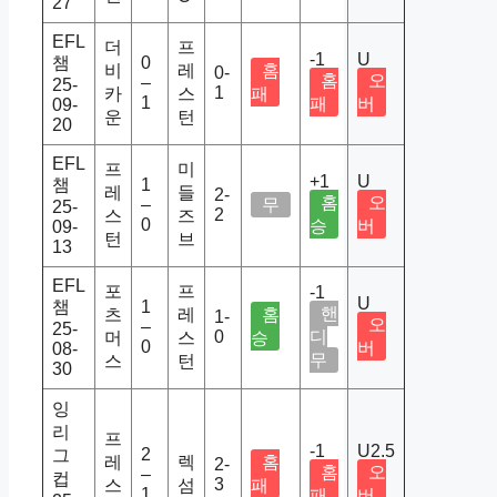
27
EFL
더
프
-1
U
챔
0
비
레
홈
0-
홈
오
–
25-
1
카
스
패
1
패
버
09-
운
턴
20
EFL
프
미
+1
U
챔
1
레
들
2-
홈
오
–
무
25-
2
스
즈
0
승
버
09-
턴
브
13
EFL
포
프
-1
U
챔
1
핸
츠
레
홈
1-
오
–
25-
0
디
머
스
승
0
버
08-
무
스
턴
30
잉
리
프
-1
U2.5
2
그
레
렉
홈
2-
홈
오
–
컵
3
스
섬
패
1
패
버