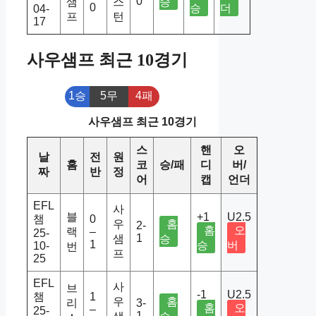
0
샘
스
승
0
승
더
04-
프
턴
17
사우샘프 최근 10경기
1승
5무
4패
사우샘프 최근 10경기
스
핸
오
날
전
원
홈
코
승/패
디
버/
짜
반
정
어
캡
언더
EFL
사
블
+1
U2.5
챔
0
우
홈
2-
홈
오
랙
–
25-
1
샘
승
1
승
버
10-
번
프
25
EFL
사
브
-1
U2.5
챔
1
우
홈
리
3-
홈
오
–
25-
1