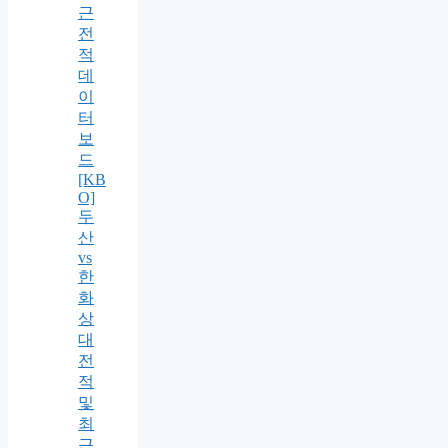
근
전
적
데
이
터
보
드
[KB
O]
두
산
vs
한
화
상
대
전
적
및
최
근