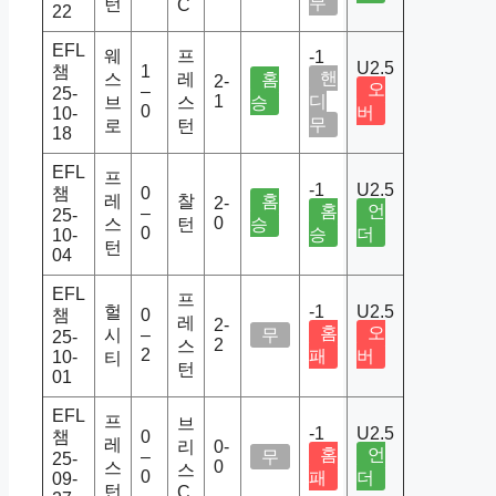
무
턴
C
22
EFL
웨
프
-1
U2.5
챔
1
핸
스
레
홈
2-
오
–
25-
1
디
브
스
승
0
버
10-
무
로
턴
18
EFL
프
-1
U2.5
챔
0
레
찰
홈
2-
홈
언
–
25-
0
스
턴
승
0
승
더
10-
턴
04
EFL
프
헐
-1
U2.5
챔
0
레
2-
홈
오
시
–
무
25-
2
스
2
패
버
10-
티
턴
01
EFL
프
브
-1
U2.5
챔
0
레
리
0-
홈
언
–
무
25-
0
스
스
0
패
더
09-
턴
C