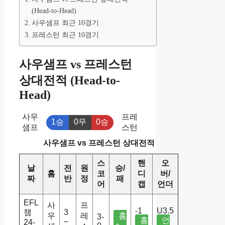
(Head-to-Head)
사우샘프 최근 10경기
프레스턴 최근 10경기
사우샘프 vs 프레스턴
상대전적 (Head-to-
Head)
사우
프레
1승
0무
0승
샘프
스턴
사우샘프 vs 프레스턴 상대전적
스
핸
오
날
전
원
승/
홈
코
디
버/
짜
반
정
패
어
캡
언더
EFL
사
프
-1
U3.5
챔
3
우
레
홈
3-
홈
언
–
24-