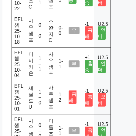
샘
승
스
1
승
버
10-
프
C
22
EFL
사
스
-1
U2.5
챔
0
우
완
0-
홈
언
–
무
25-
0
샘
지
0
패
더
10-
프
C
18
EFL
더
사
+1
U2.5
챔
1
비
우
1-
홈
언
–
무
25-
1
카
샘
1
승
더
10-
운
프
04
EFL
사
셰
-1
U2.5
챔
1
우
홈
필
1-
홈
오
–
25-
2
샘
패
드
0
패
버
10-
프
U
01
EFL
사
미
-1
U2.5
챔
0
우
들
1-
홈
언
–
무
25-
1
샘
즈