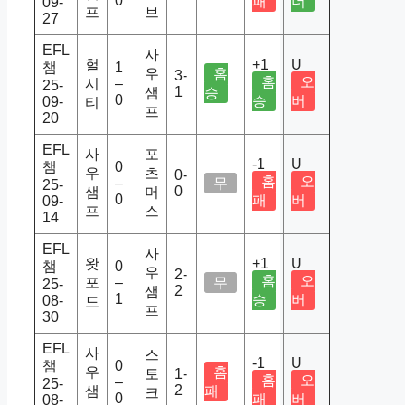
0
패
더
09-
프
브
27
EFL
사
헐
+1
U
챔
1
우
홈
3-
홈
오
시
–
25-
1
샘
승
0
승
버
09-
티
프
20
EFL
사
포
-1
U
챔
0
우
츠
0-
홈
오
–
무
25-
0
샘
머
0
패
버
09-
프
스
14
EFL
사
왓
+1
U
챔
0
우
2-
홈
오
포
–
무
25-
2
샘
1
승
버
08-
드
프
30
EFL
사
스
-1
U
챔
0
우
홈
토
1-
홈
오
–
25-
2
샘
패
크
0
패
버
08-