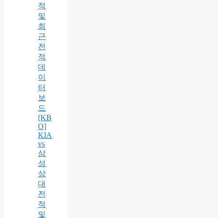
적
및
최
근
전
적
데
이
터
보
드
[KB
O]
KIA
vs
삼
성
상
대
전
적
및