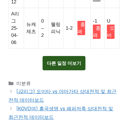
12
A리
그
0
-1
U
뉴캐
웰링
홈
25-
–
1-2
홈
오
제츠
피닉
패
04-
2
패
버
06
다른 일정 더보기
Categories
미분류
[J2리그] 오이타 vs 야마가타 상대전적 및 최근
전적 데이터보드
[KOVO여] 흥국생명 vs 페퍼저축 상대전적 및
최근전적 데이터보드