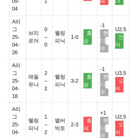
05-
1
패
더
04
A리
-1
그
0
U2.5
브리
웰링
홈
핸
25-
–
1-0
언
로어
피닉
승
디
04-
0
더
무
26
A리
-1
그
2
U3.5
애들
웰링
홈
핸
25-
–
3-2
오
유나
피닉
승
디
04-
2
버
무
18
A리
+1
그
1
U2.5
웰링
멜버
홈
핸
25-
–
2-3
오
피닉
빅토
패
디
04-
2
버
무