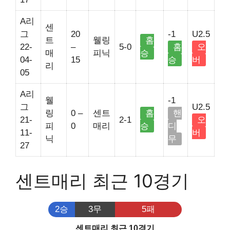
A리
센
그
20
-1
U2.5
트
웰링
홈
22-
–
5-0
홈
오
매
피닉
승
04-
15
승
버
리
05
A리
웰
-1
그
U2.5
링
0 –
센트
홈
핸
21-
2-1
오
피
0
매리
승
디
11-
버
닉
무
27
센트매리 최근 10경기
2승
3무
5패
센트매리 최근 10경기