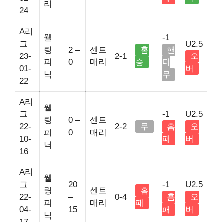
리
24
A리
웰
-1
그
U2.5
링
2 –
센트
홈
핸
23-
2-1
오
피
0
매리
승
디
01-
버
닉
무
22
A리
웰
그
-1
U2.5
링
0 –
센트
22-
2-2
무
홈
오
피
0
매리
10-
패
버
닉
16
A리
웰
그
20
-1
U2.5
링
센트
홈
22-
–
0-4
홈
오
피
매리
패
04-
15
패
버
닉
17