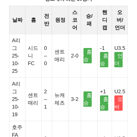
스
핸
오
전
승/
날짜
홈
원정
코
디
버/
반
패
어
캡
언더
A리
그
시드
0
-1
U3.5
센트
홈
25-
니
–
2-0
홈
언
매리
승
10-
FC
0
승
더
25
A리
그
2
+1
U2.5
센트
뉴캐
홈
25-
–
3-2
홈
오
매리
제츠
승
10-
1
승
버
19
호주
FA