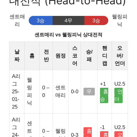
대전적 (Head-to-Head)
센트매
웰링피
3승
4무
3승
리
닉
센트매리 vs 웰링피닉 상대전적
스
핸
오
날
전
승/
홈
원정
코
디
버/
짜
반
패
어
캡
언더
A리
웰
그
+1
U2.5
링
0 –
센트
25-
0-0
무
홈
언
피
0
매리
01-
승
더
닉
25
A리
센
그
-1
U2.5
트
0 –
웰링
홈
24-
0-3
홈
오