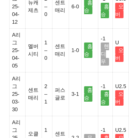
뉴캐
센트
홈
25-
–
6-0
홈
오
제츠
매리
승
04-
0
승
버
12
A리
-1
그
1
U
멜버
센트
홈
핸
25-
–
1-0
오
시티
매리
승
디
04-
0
버
무
05
A리
그
2
-1
U2.5
센트
퍼스
홈
25-
–
3-1
홈
오
매리
글로
승
03-
1
승
버
30
A리
그
1
-1
U2.5
오클
센트
25-
–
2-2
무
홈
오