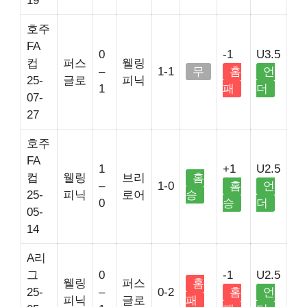
19
호주
FA
0
-1
U3.5
컵
퍼스
웰링
–
1-1
무
홈
언
25-
글로
피닉
1
패
더
07-
27
호주
FA
1
+1
U2.5
컵
웰링
브리
홈
–
1-0
홈
언
25-
피닉
로어
승
0
승
더
05-
14
A리
그
0
-1
U2.5
웰링
퍼스
홈
25-
–
0-2
홈
언
피닉
글로
패