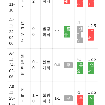
매
2
피닉
패
11-
패
버
리
10
A리
센
-1
그
U2.5
트
0 –
웰링
홈
핸
24-
2-1
오
매
0
피닉
승
디
04-
버
리
무
06
A리
웰
그
+1
U2.5
링
0 –
센트
24-
0-0
무
홈
언
피
0
매리
02-
승
더
닉
06
A리
센
그
-1
U2.5
트
1 –
웰링
23-
1-1
무
홈
언
매
0
피닉
02-
패
더