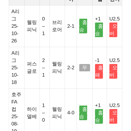
A리
그
0
+1
U2.5
웰링
브리
홈
25-
–
2-1
홈
오
피닉
로어
승
10-
1
승
버
26
A리
그
2
-1
U2.5
퍼스
웰링
25-
–
2-2
무
홈
오
글로
피닉
10-
1
패
버
18
호주
FA
1
+1
U2.5
컵
하이
웰링
홈
–
4-0
홈
오
25-
델베
피닉
승
0
승
버
08-