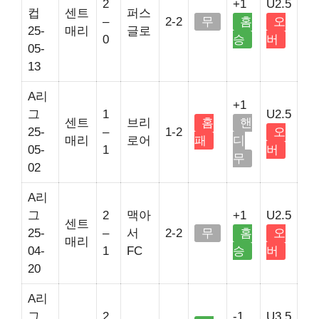
2
+1
U2.5
컵
센트
퍼스
–
2-2
무
홈
오
25-
매리
글로
0
승
버
05-
13
A리
+1
그
1
U2.5
센트
브리
홈
핸
25-
–
1-2
오
매리
로어
패
디
05-
1
버
무
02
A리
그
2
맥아
+1
U2.5
센트
25-
–
서
2-2
무
홈
오
매리
04-
1
FC
승
버
20
A리
그
2
-1
U3.5