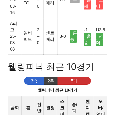
FC
매리
03-
0
패
버
16
A리
그
2
-1
U3.5
멜버
센트
홈
25-
–
3-0
홈
언
빅토
매리
승
03-
0
승
더
08
웰링피닉 최근 10경기
3승
2무
5패
웰링피닉 최근 10경기
스
핸
오
전
승/
날짜
홈
원정
코
디
버/
반
패
어
캡
언더