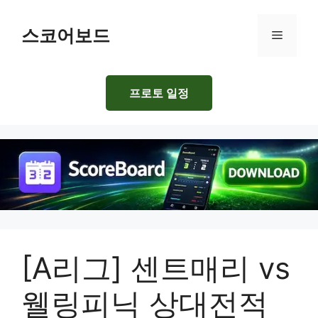
Skip
to
스코어보드
Menu
content
프로토 일정
[A리그] 센트매리 vs
웰링피닉 상대전적