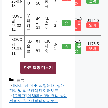
언더
3
25-03-
항
50
보
패
18
공
우
KOVO
KB
+1.5
49
리
U184.5
남
1-
손
홈
승
–
오버
3
25-03-
카
51
보
패
14
드
KOVO
KB
OK
-1.5
51
U176.5
남
3-
손
저
홈
–
승
1
오버
25-03-
51
보
축
승
11
다른 일정 더보기
Categories
미분류
[KBL] 원주DB vs 창원LG 상대
전적 및 최근전적 데이터보드
[J2리그] 에히메 vs V바렌나 상대
전적 및 최근전적 데이터보드