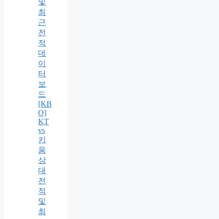
및
최
근
전
적
데
이
터
보
드
[KB
O]
KT
vs
키
움
상
대
전
적
및
최