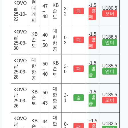
현
KOVO
KB
-1.5
47
대
U180.5
남
3-
손
홈
패
–
오버
2
25-10-
캐
48
보
패
22
피
대
KOVO
KB
-1.5
40
한
U186.5
남
0-
손
홈
패
–
언더
3
25-03-
항
50
보
패
30
공
대
KOVO
KB
-1.5
50
한
U185.5
남
3-
손
홈
패
–
언더
0
25-03-
항
40
보
승
28
공
대
KOVO
KB
-1.5
50
한
U185.5
남
3-
손
홈
승
–
오버
1
25-03-
항
43
보
승
26
공
대
KOVO
KB
+1.5
44
한
U182.5
남
0-
손
홈
패
–