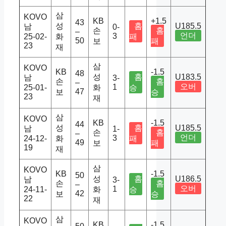
삼
KOVO
KB
+1.5
43
성
홈
U185.5
남
0-
손
홈
–
언더
3
25-02-
화
패
50
보
패
23
재
삼
KOVO
KB
-1.5
48
성
홈
U183.5
남
3-
손
홈
–
오버
1
25-01-
화
승
47
보
승
23
재
삼
KOVO
KB
-1.5
44
성
홈
U185.5
남
1-
손
홈
–
언더
3
24-12-
화
패
49
보
패
19
재
삼
KOVO
KB
-1.5
50
성
홈
U186.5
남
3-
손
홈
–
오버
1
24-11-
화
승
42
보
승
22
재
삼
KOVO
KB
-1.5