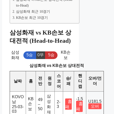
to-Head)
삼성화재 최근 10경기
KB손보 최근 10경기
삼성화재 vs KB손보 상
대전적 (Head-to-Head)
삼성
KB손
5승
0무
5승
화재
보
삼성화재 vs KB손보 상대전적
스
핸
전
원
승/
오버/언
날짜
홈
코
디
반
정
패
더
어
캡
삼
KOVO
KB
-1.5
49
성
홈
U181.5
남
2-
손
홈
–
오버
3
25-03-
화
패
50
보
패
03
재