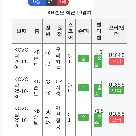
6승
0무
4패
KB손보 최근 10경기
스
핸
전
원
오버/언
날짜
홈
코
승/패
디
반
정
더
어
캡
우
KOVO
KB
-1.5
40
리
U184.5
남
3-
손
홈
승
–
오버
1
25-11-
카
43
보
승
04
드
KOVO
KB
OK
-1.5
52
U185.5
남
3-
손
저
홈
–
승
0
언더
25-10-
48
보
축
승
30
대
KOVO
KB
+1.5
50
한
U185.5
남
3-
손
홈
승
–
오버
1
25-10-
항
43
보
승
26
공