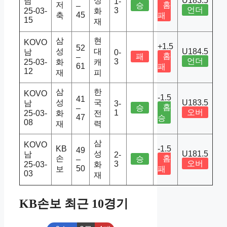
성
U183.5
남
1-
저
홈
승
–
언더
3
25-03-
화
45
축
패
15
재
삼
현
KOVO
+1.5
52
성
대
U184.5
남
0-
홈
패
–
언더
3
25-03-
화
캐
61
패
12
재
피
삼
한
KOVO
-1.5
41
성
국
U183.5
남
3-
홈
승
–
오버
1
25-03-
화
전
47
승
08
재
력
삼
KOVO
KB
-1.5
49
성
U181.5
남
2-
손
홈
승
–
오버
3
25-03-
화
50
보
패
03
재
KB손보 최근 10경기