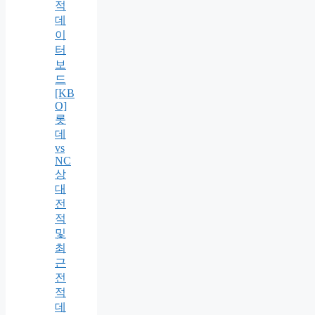
적
데
이
터
보
드
[KB
O]
롯
데
vs
NC
상
대
전
적
및
최
근
전
적
데