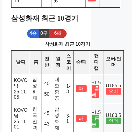
19
재
삼성화재 최근 10경기
4승
0무
6패
삼성화재 최근 10경기
스
핸
전
원
오버/언
날짜
홈
코
승/패
디
반
정
더
어
캡
삼
대
KOVO
+1.5
40
성
한
U185.5
남
1-
홈
패
–
오버
3
25-11-
화
항
50
패
05
재
공
한
삼
KOVO
+1.5
45
국
성
U183.5
남
3-
홈
패
–
언더
1
25-11-
전
화
43
승
01
력
재