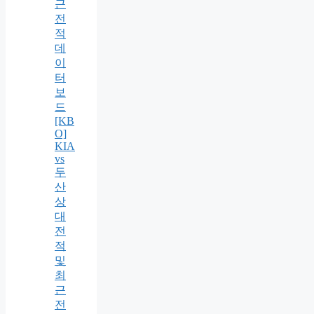
근
전
적
데
이
터
보
드
[KB
O]
KIA
vs
두
산
상
대
전
적
및
최
근
전