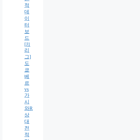
적
데
이
터
보
드
[J1
리
그]
도
쿄
베
르
vs
가
시
와R
상
대
전
적