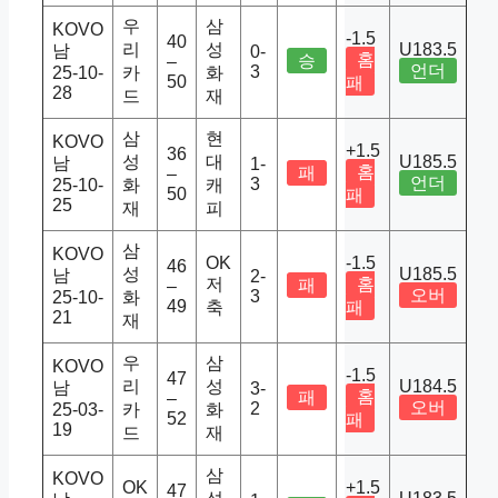
우
삼
KOVO
-1.5
40
리
성
U183.5
남
0-
홈
승
–
언더
3
25-10-
카
화
50
패
28
드
재
삼
현
KOVO
+1.5
36
성
대
U185.5
남
1-
홈
패
–
언더
3
25-10-
화
캐
50
패
25
재
피
삼
KOVO
OK
-1.5
46
성
U185.5
남
2-
저
홈
패
–
오버
3
25-10-
화
49
축
패
21
재
우
삼
KOVO
-1.5
47
리
성
U184.5
남
3-
홈
패
–
오버
2
25-03-
카
화
52
패
19
드
재
삼
KOVO
OK
+1.5
47