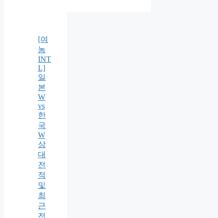
[여
농
INT
L]
일
본
W
vs
한
국
W
상
대
전
적
및
최
근
전