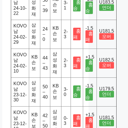
50
성
홈
U183.5
남
3-
손
홈
–
언더
1
24-10-
화
승
39
보
승
22
재
삼
KOVO
KB
-1.5
24
성
홈
U181.5
남
2-
손
홈
–
오버
3
24-02-
화
패
0
보
패
29
재
삼
KOVO
KB
+1.5
44
성
홈
U182.5
남
2-
손
홈
–
오버
3
24-02-
화
패
43
보
승
10
재
삼
KOVO
KB
-1.5
50
성
홈
U179.5
남
3-
손
홈
–
언더
0
23-12-
화
승
40
보
승
30
재
삼
KOVO
KB
+1.5
42
성
홈
U181.5
남
0-
손
홈
–
언더
3
23-12-
화
패
50
보
패