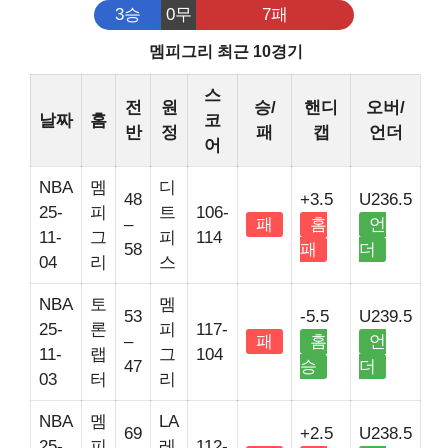
3승
0무
7패
멤피그리 최근 10경기
스
전
원
승/
핸디
오버/
날짜
홈
코
반
정
패
캡
언더
어
NBA
멤
디
48
+3.5
U236.5
25-
피
트
106-
–
패
홈
언
11-
그
피
114
58
패
더
04
리
스
NBA
토
멤
53
-5.5
U239.5
25-
론
피
117-
–
패
홈
언
11-
랩
그
104
47
승
더
03
터
리
NBA
멤
LA
69
+2.5
U238.5
25-
피
레
112-