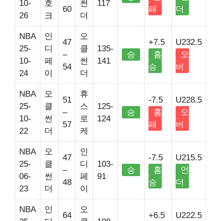
10-
호
썬
117
60
패
더
26
크
더
NBA
인
오
47
+7.5
U232.5
25-
디
클
135-
–
승
홈
오
10-
페
썬
141
54
승
버
24
이
더
NBA
오
휴
51
-7.5
U228.5
25-
클
스
125-
–
승
홈
오
10-
썬
로
124
57
패
버
22
더
케
NBA
오
인
47
-7.5
U215.5
25-
클
디
103-
–
승
홈
언
06-
썬
페
91
48
승
더
23
더
이
NBA
인
오
64
+6.5
U222.5