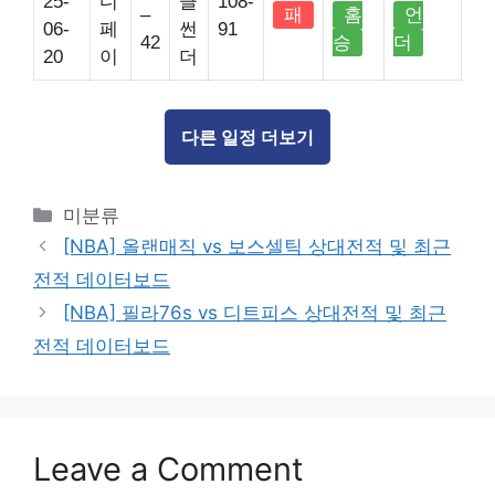
25-
디
클
108-
–
패
홈
언
06-
페
썬
91
42
승
더
20
이
더
다른 일정 더보기
Categories
미분류
[NBA] 올랜매직 vs 보스셀틱 상대전적 및 최근
전적 데이터보드
[NBA] 필라76s vs 디트피스 상대전적 및 최근
전적 데이터보드
Leave a Comment