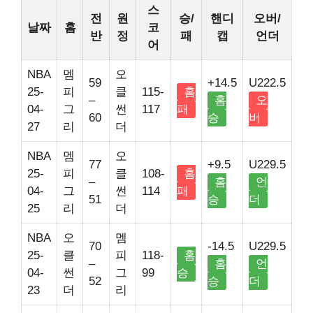
스
전
원
승/
핸디
오버/
날짜
홈
코
반
정
패
캡
언더
어
NBA
멤
오
59
+14.5
U222.5
25-
피
클
115-
홈
–
홈
오
04-
그
썬
117
패
60
승
버
27
리
더
NBA
멤
오
77
+9.5
U229.5
25-
피
클
108-
홈
–
홈
언
04-
그
썬
114
패
51
승
더
25
리
더
NBA
오
멤
70
-14.5
U229.5
25-
클
피
118-
홈
–
홈
언
04-
썬
그
99
승
52
승
더
23
더
리