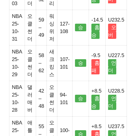
03
더
리
NBA
오
워
59
-14.5
U232.5
25-
클
싱
127-
–
승
홈
오
10-
썬
위
108
49
승
버
31
더
저
NBA
오
새
58
-9.5
U227.5
25-
클
크
107-
–
승
홈
언
10-
썬
킹
101
62
패
더
29
더
스
NBA
댈
오
42
+8.5
U228.5
25-
러
클
94-
–
승
홈
언
10-
매
썬
101
48
승
더
28
버
더
NBA
애
오
55
+8.5
U237.5
25-
틀
클
100-
–
승
홈
언