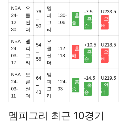
NBA
오
멤
76
-7.5
U233.5
24-
클
피
130-
홈
–
홈
오
12-
썬
그
106
승
50
승
버
30
더
리
NBA
멤
오
54
+10.5
U218.5
24-
피
클
112-
홈
–
홈
오
03-
그
썬
118
패
56
승
버
17
리
더
NBA
오
멤
64
-14.5
U219.5
24-
클
피
124-
홈
–
홈
언
03-
썬
그
93
승
43
승
더
11
더
리
멤피그리 최근 10경기