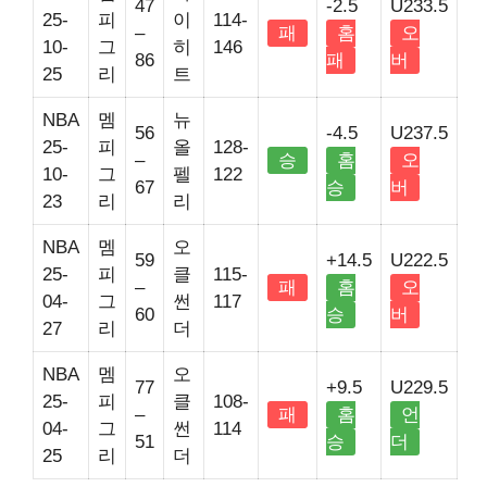
47
-2.5
U233.5
25-
피
이
114-
–
패
홈
오
10-
그
히
146
86
패
버
25
리
트
NBA
멤
뉴
56
-4.5
U237.5
25-
피
올
128-
–
승
홈
오
10-
그
펠
122
67
승
버
23
리
리
NBA
멤
오
59
+14.5
U222.5
25-
피
클
115-
–
패
홈
오
04-
그
썬
117
60
승
버
27
리
더
NBA
멤
오
77
+9.5
U229.5
25-
피
클
108-
–
패
홈
언
04-
그
썬
114
51
승
더
25
리
더