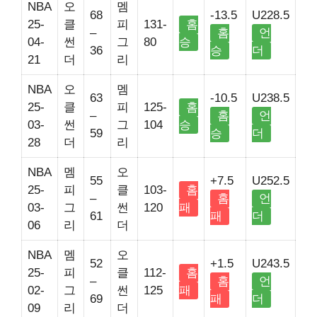
NBA
오
멤
68
-13.5
U228.5
25-
클
피
131-
홈
–
홈
언
04-
썬
그
80
승
36
승
더
21
더
리
NBA
오
멤
63
-10.5
U238.5
25-
클
피
125-
홈
–
홈
언
03-
썬
그
104
승
59
승
더
28
더
리
NBA
멤
오
55
+7.5
U252.5
25-
피
클
103-
홈
–
홈
언
03-
그
썬
120
패
61
패
더
06
리
더
NBA
멤
오
52
+1.5
U243.5
25-
피
클
112-
홈
–
홈
언
02-
그
썬
125
패
69
패
더
09
리
더