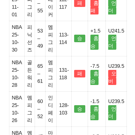
–
패
홈
언
11-
그
이
117
55
패
더
01
리
커
NBA
피
멤
53
+1.5
U241.5
25-
닉
피
113-
–
승
홈
언
10-
선
그
114
49
승
더
30
즈
리
NBA
골
멤
65
-7.5
U239.5
25-
든
피
131-
–
패
홈
오
10-
워
그
118
61
승
버
28
리
리
NBA
멤
인
60
-1.5
U239.5
25-
피
디
128-
–
승
홈
언
10-
그
페
103
52
승
더
26
리
이
NBA
멤
마