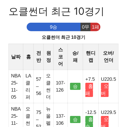
오클썬더 최근 10경기
9승
0무
1패
오클썬더 최근 10경기
스
전
원
승/
핸디
오버/
날짜
홈
코
반
정
패
캡
언더
어
NBA
LA
오
57
+7.5
U220.5
25-
클
클
107-
–
승
홈
오
11-
리
썬
126
56
패
버
05
퍼
더
NBA
오
뉴
75
-12.5
U229.5
25-
클
올
137-
–
승
홈
오
11-
썬
펠
106
52
승
버