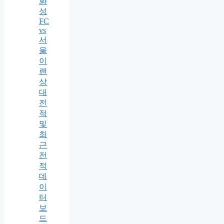
화
성
FC
vs
서
울
이
랜
상
대
전
적
및
최
근
전
적
데
이
터
보
드