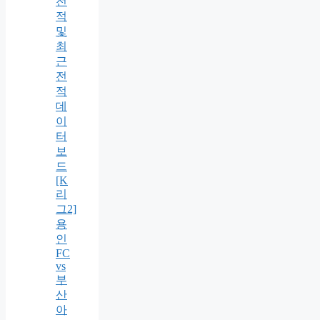
전
적
및
최
근
전
적
데
이
터
보
드
[K
리
그2]
용
인
FC
vs
부
산
아