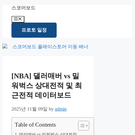
Skip
스코어보드
to
content
Menu
프로토 일정
[NBA] 댈러매버 vs 밀
워벅스 상대전적 및 최
근전적 데이터보드
2025년 11월 09일
by
admin
Table of Contents
댈러매버 vs 밀워벅스 상대전적