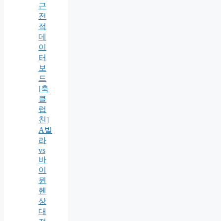
근
전
적
데
이
터
보
드
[축
클
럽
친]
A빌
라
vs
바
이
뮌
헨
상
대