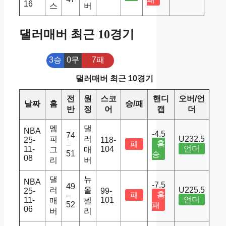
16
스
버
댈러매버 최근 10경기
3승
0무
7패
댈러매버 최근 10경기
전
원
스코
핸디
오버/언
날짜
홈
승/패
반
정
어
캡
더
멤
댈
NBA
-4.5
74
피
러
U232.5
25-
118-
홈
패
–
언더
11-
104
그
매
51
승
08
리
버
댈
뉴
NBA
-7.5
49
러
올
U225.5
25-
99-
홈
패
–
언더
11-
101
매
펠
52
패
06
버
리