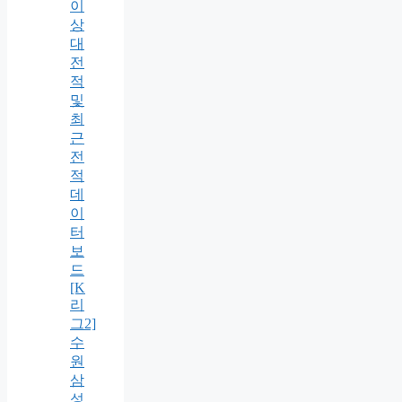
이
상
대
전
적
및
최
근
전
적
데
이
터
보
드
[K
리
그2]
수
원
삼
성