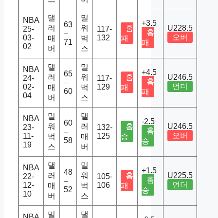
댈
밀
NBA
+3.5
63
러
워
홈
U228.5
25-
117-
홈
–
오버
03-
132
매
벅
패
71
패
02
버
스
댈
밀
NBA
+4.5
65
러
워
홈
U246.5
24-
117-
홈
–
언더
02-
129
매
벅
패
60
패
04
버
스
밀
댈
NBA
-2.5
60
워
러
홈
U246.5
23-
132-
홈
–
오버
11-
125
벅
매
승
58
승
19
스
버
댈
밀
NBA
+1.5
48
러
워
홈
U225.5
22-
105-
홈
–
언더
12-
106
매
벅
패
52
승
10
버
스
밀
댈
NBA