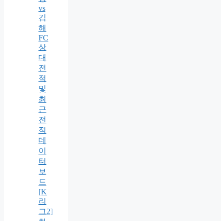
vs
김
해
FC
상
대
전
적
및
최
근
전
적
데
이
터
보
드
[K
리
그2]