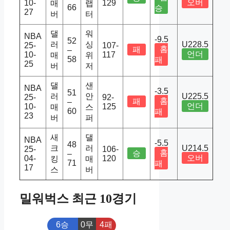
오버
10-
129
매
랩
66
승
27
버
터
댈
워
NBA
-9.5
52
러
싱
U228.5
25-
107-
홈
패
–
언더
10-
117
매
위
58
패
25
버
저
댈
샌
NBA
-3.5
51
러
안
U225.5
25-
92-
홈
패
–
언더
10-
125
매
스
60
패
23
버
퍼
새
댈
NBA
-5.5
48
크
러
U214.5
25-
106-
홈
승
–
오버
04-
120
킹
매
71
패
17
스
버
밀워벅스 최근 10경기
6승
0무
4패