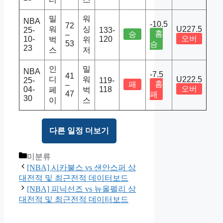
밀
워
NBA
-10.5
72
워
싱
U227.5
25-
133-
홈
승
–
오버
10-
120
벅
위
53
승
23
스
저
인
밀
NBA
-7.5
41
디
워
U222.5
25-
119-
홈
패
–
오버
04-
118
페
벅
47
패
30
이
스
다른 일정 더보기
Categories
미분류
[NBA] 시카불스 vs 샌안스퍼 상
대전적 및 최근전적 데이터보드
[NBA] 피닉선즈 vs 뉴올펠리 상
대전적 및 최근전적 데이터보드