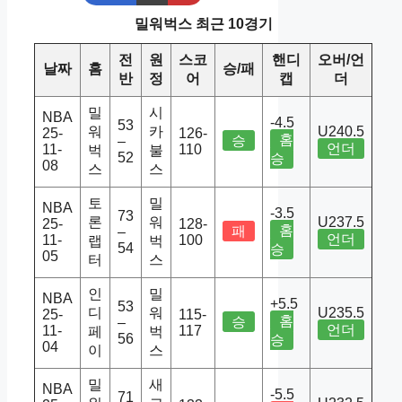
밀워벅스 최근 10경기
전
원
스코
핸디
오버/언
날짜
홈
승/패
반
정
어
캡
더
밀
시
NBA
-4.5
53
워
카
U240.5
25-
126-
홈
승
–
언더
11-
110
벅
불
52
승
08
스
스
토
밀
NBA
-3.5
73
론
워
U237.5
25-
128-
홈
패
–
언더
11-
100
랩
벅
54
승
05
터
스
인
밀
NBA
+5.5
53
디
워
U235.5
25-
115-
홈
승
–
언더
11-
117
페
벅
56
승
04
이
스
밀
새
NBA
-5.5
71