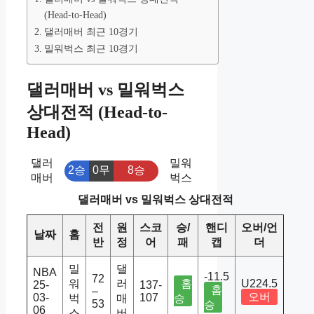
(Head-to-Head)
댈러매버 최근 10경기
밀워벅스 최근 10경기
댈러매버 vs 밀워벅스
상대전적 (Head-to-
Head)
댈러
밀워
2승
0무
8승
매버
벅스
댈러매버 vs 밀워벅스 상대전적
전
원
스코
승/
핸디
오버/언
날짜
홈
반
정
어
패
캡
더
밀
댈
NBA
-11.5
72
워
러
홈
U224.5
25-
137-
홈
–
오버
03-
107
벅
매
승
53
승
06
스
버