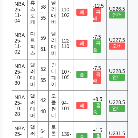
휴
댈
NBA
-12.5
58
스
러
U226.5
25-
110-
홈
패
–
언더
11-
102
로
매
55
패
04
케
버
디
댈
NBA
-7.5
59
트
러
U227.5
25-
122-
홈
패
–
오버
11-
110
피
매
61
승
02
스
버
댈
인
NBA
-7.5
52
러
디
U228.5
25-
107-
홈
승
–
언더
10-
105
매
페
55
패
30
버
이
댈
오
NBA
+8.5
42
러
클
U228.5
25-
94-
홈
패
–
언더
10-
101
매
썬
48
승
28
버
더
댈
토
NBA
+1.5
64
러
론
U231.5
25-
139-
홈
승
–