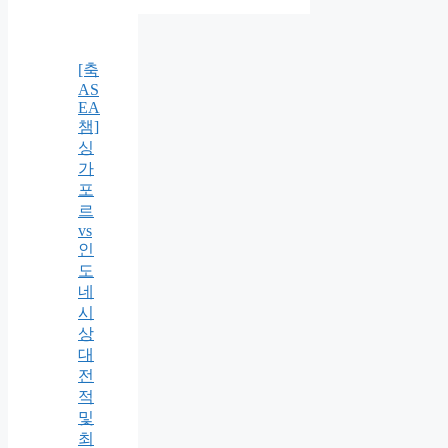
[축
AS
EA
챔]
싱
가
포
르
vs
인
도
네
시
상
대
전
적
및
최