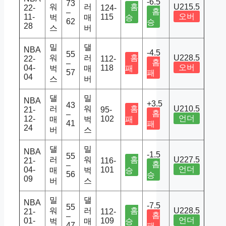
-6.5
73
워
러
홈
U215.5
22-
124-
홈
–
오버
11-
115
벅
매
승
62
승
28
스
버
밀
댈
NBA
-4.5
55
워
러
홈
U228.5
22-
112-
홈
–
오버
04-
118
벅
매
패
57
패
04
스
버
댈
밀
NBA
+3.5
43
러
워
홈
U210.5
21-
95-
홈
–
언더
12-
102
매
벅
패
41
패
24
버
스
댈
밀
NBA
-1.5
55
러
워
홈
U227.5
21-
116-
홈
–
언더
04-
101
매
벅
승
56
승
09
버
스
밀
댈
NBA
-7.5
55
워
러
홈
U228.5
21-
112-
홈
–
언더
01-
109
벅
매
승
47
패