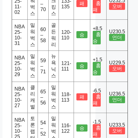
워
크
U232.5
25-
133-
홈
패
–
오버
11-
135
벅
킹
70
패
02
스
스
밀
골
NBA
+8.5
60
워
든
U230.5
25-
120-
홈
승
–
언더
10-
110
벅
워
58
승
31
스
리
밀
뉴
NBA
+1.5
59
워
욕
U229.5
25-
121-
홈
승
–
오버
10-
111
벅
닉
71
승
29
스
스
클
밀
NBA
-6.5
65
리
워
U236.5
25-
118-
홈
패
–
언더
10-
113
캐
벅
56
패
27
벌
스
토
밀
NBA
-1.5
54
론
워
U233.5
25-
116-
홈
승
–
오버
10-
122
랩
벅
52
패
25
터
스