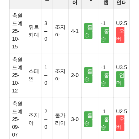
어
캡
언더
축월
드예
3
-1
U2.5
튀르
조지
홈
25-
–
4-1
홈
오
키예
아
승
10-
0
승
버
15
축월
드예
1
-1
U3.5
스페
조지
홈
25-
–
2-0
홈
언
인
아
승
10-
0
승
더
12
축월
드예
2
-1
U2.5
조지
불가
홈
25-
–
3-0
홈
오
아
리아
승
09-
0
승
버
07