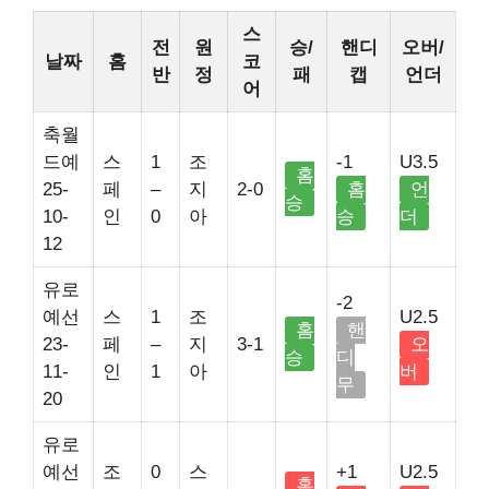
스
전
원
승/
핸디
오버/
날짜
홈
코
반
정
패
캡
언더
어
축월
드예
스
1
조
-1
U3.5
홈
25-
페
–
지
2-0
홈
언
승
10-
인
0
아
승
더
12
유로
-2
예선
스
1
조
U2.5
홈
핸
23-
페
–
지
3-1
오
승
디
11-
인
1
아
버
무
20
유로
예선
조
0
스
+1
U2.5
홈