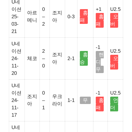
U네
이션
0
+1
U2.5
아르
조지
홈
25-
–
0-3
홈
오
메니
아
패
03-
2
패
버
21
U네
-1
이션
2
U2.5
조지
홈
핸
24-
체코
–
2-1
오
아
승
디
11-
0
버
무
20
U네
이션
0
-1
U2.5
조지
우크
24-
–
1-1
무
홈
언
아
라이
11-
1
패
더
17
U네