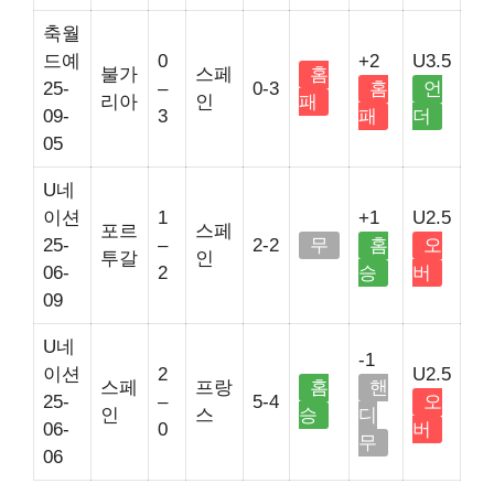
축월
드예
0
+2
U3.5
불가
스페
홈
25-
–
0-3
홈
언
리아
인
패
09-
3
패
더
05
U네
이션
1
+1
U2.5
포르
스페
25-
–
2-2
무
홈
오
투갈
인
06-
2
승
버
09
U네
-1
이션
2
U2.5
스페
프랑
홈
핸
25-
–
5-4
오
인
스
승
디
06-
0
버
무
06