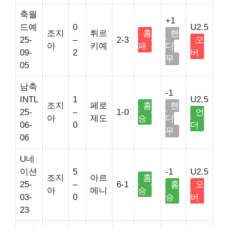
축월
+1
드예
0
U2.5
조지
튀르
홈
핸
25-
–
2-3
오
아
키예
패
디
09-
2
버
무
05
남축
-1
INTL
1
U2.5
조지
페로
홈
핸
25-
–
1-0
언
아
제도
승
디
06-
0
더
무
06
U네
이션
5
-1
U2.5
조지
아르
홈
25-
–
6-1
홈
오
아
메니
승
03-
0
승
버
23