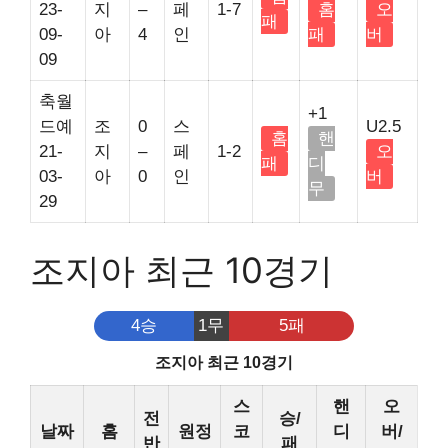
23-
지
–
페
1-7
홈
오
패
09-
아
4
인
패
버
09
축월
+1
드예
조
0
스
U2.5
홈
핸
21-
지
–
페
1-2
오
패
디
03-
아
0
인
버
무
29
조지아 최근 10경기
4승
1무
5패
조지아 최근 10경기
스
핸
오
전
승/
날짜
홈
원정
코
디
버/
반
패