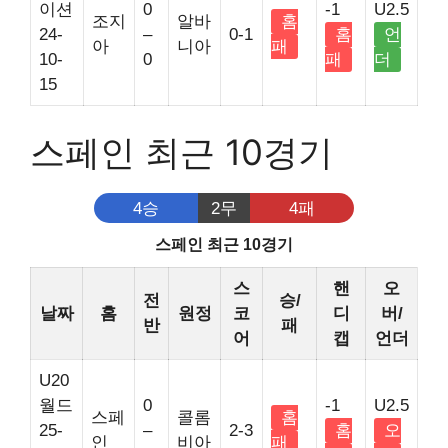
이션
0
-1
U2.5
조지
알바
홈
24-
–
0-1
홈
언
아
니아
패
10-
0
패
더
15
스페인 최근 10경기
4승
2무
4패
스페인 최근 10경기
스
핸
오
전
승/
날짜
홈
원정
코
디
버/
반
패
어
캡
언더
U20
월드
0
-1
U2.5
스페
콜롬
홈
25-
–
2-3
홈
오
인
비아
패