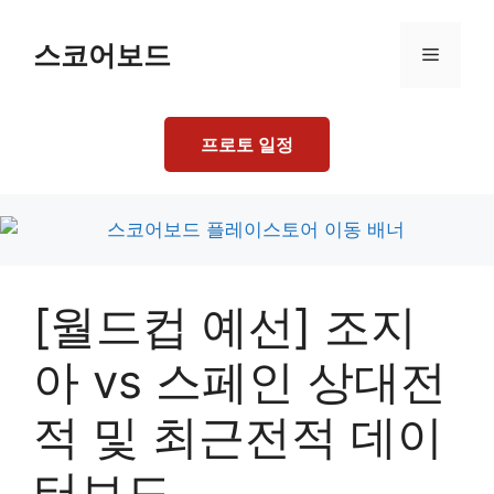
Skip
to
스코어보드
Menu
content
프로토 일정
[월드컵 예선] 조지
아 vs 스페인 상대전
적 및 최근전적 데이
터보드