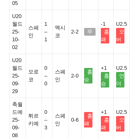
05
U20
월드
1
-1
U2.5
스페
멕시
25-
–
2-2
무
홈
오
인
코
10-
1
패
버
02
U20
월드
0
+1
U2.5
모로
스페
홈
25-
–
2-0
홈
언
코
인
승
09-
0
승
더
29
축월
드예
0
+1
U2.5
튀르
스페
홈
25-
–
0-6
홈
오
키예
인
패
09-
3
패
버
08