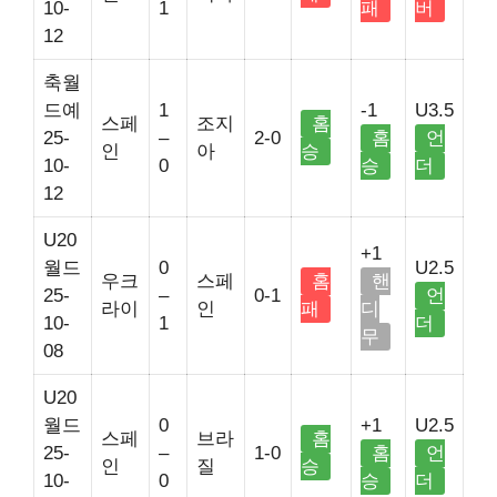
10-
1
패
버
12
축월
드예
1
-1
U3.5
스페
조지
홈
25-
–
2-0
홈
언
인
아
승
10-
0
승
더
12
U20
+1
월드
0
U2.5
우크
스페
홈
핸
25-
–
0-1
언
라이
인
패
디
10-
1
더
무
08
U20
월드
0
+1
U2.5
스페
브라
홈
25-
–
1-0
홈
언
인
질
승
10-
0
승
더