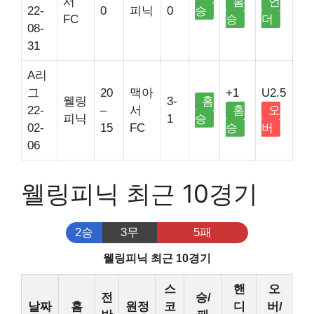
서
홈
언
22-
0
피닉
0
승
FC
승
더
08-
31
A리
그
20
맥아
+1
U2.5
웰링
3-
홈
22-
–
서
홈
오
피닉
1
승
02-
15
FC
승
버
06
웰링피닉 최근 10경기
2승
3무
5패
웰링피닉 최근 10경기
스
핸
오
전
승/
날짜
홈
원정
코
디
버/