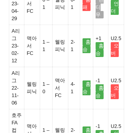
23-
서
언
1
피닉
1
패
디
04-
FC
더
무
29
A리
그
맥아
+1
U2.5
1 –
웰링
2-
홈
23-
서
홈
오
1
피닉
1
승
02-
FC
승
버
12
A리
그
맥아
-1
U2.5
웰링
1 –
4-
홈
22-
서
홈
오
피닉
0
1
승
11-
FC
승
버
06
호주
FA
맥아
-1
U2.5
컵
1 –
웰링
2-
홈