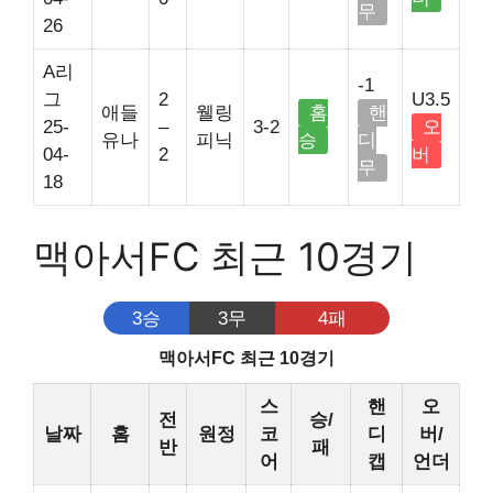
무
26
A리
-1
그
2
U3.5
애들
웰링
홈
핸
25-
–
3-2
오
유나
피닉
승
디
04-
2
버
무
18
맥아서FC 최근 10경기
3승
3무
4패
맥아서FC 최근 10경기
스
핸
오
전
승/
날짜
홈
원정
코
디
버/
반
패
어
캡
언더