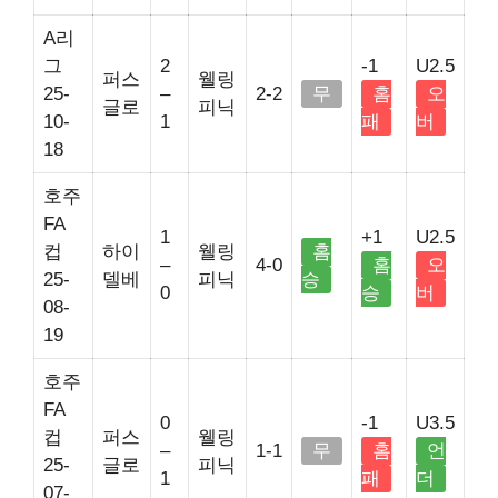
A리
그
2
-1
U2.5
퍼스
웰링
25-
–
2-2
무
홈
오
글로
피닉
10-
1
패
버
18
호주
FA
1
+1
U2.5
컵
하이
웰링
홈
–
4-0
홈
오
25-
델베
피닉
승
0
승
버
08-
19
호주
FA
0
-1
U3.5
컵
퍼스
웰링
–
1-1
무
홈
언
25-
글로
피닉
1
패
더
07-