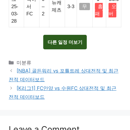
뉴캐
25-
서
–
3-3
무
홈
오
제츠
03-
FC
2
패
버
28
다른 일정 더보기
Categories
미분류
[NBA] 골든워리 vs 포틀트레 상대전적 및 최근
전적 데이터보드
[K리그1] FC안양 vs 수원FC 상대전적 및 최근
전적 데이터보드
Leave a Comment