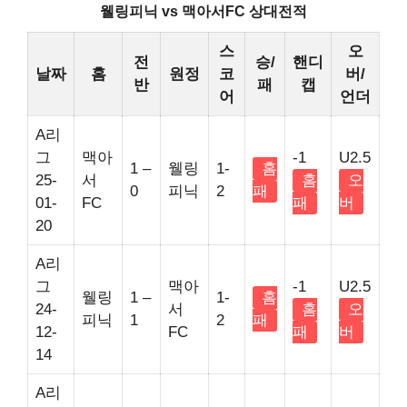
웰링피닉 vs 맥아서FC 상대전적
스
오
전
승/
핸디
날짜
홈
원정
코
버/
반
패
캡
어
언더
A리
그
맥아
-1
U2.5
1 –
웰링
1-
홈
25-
서
홈
오
0
피닉
2
패
01-
FC
패
버
20
A리
그
맥아
-1
U2.5
웰링
1 –
1-
홈
24-
서
홈
오
피닉
1
2
패
12-
FC
패
버
14
A리