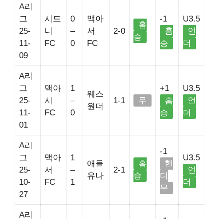
A리
그
시드
0
맥아
-1
U3.5
홈
25-
니
–
서
2-0
홈
언
승
11-
FC
0
FC
승
더
09
A리
그
맥아
1
+1
U3.5
웨스
25-
서
–
1-1
무
홈
언
원더
11-
FC
0
승
더
01
A리
-1
그
맥아
1
U3.5
애들
홈
핸
25-
서
–
2-1
언
유나
승
디
10-
FC
1
더
무
27
A리