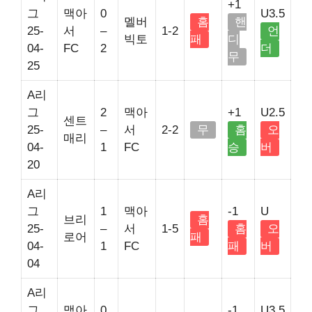
+1
그
맥아
0
U3.5
멜버
홈
핸
25-
서
–
1-2
언
빅토
패
디
04-
FC
2
더
무
25
A리
그
2
맥아
+1
U2.5
센트
25-
–
서
2-2
무
홈
오
매리
04-
1
FC
승
버
20
A리
그
1
맥아
-1
U
브리
홈
25-
–
서
1-5
홈
오
로어
패
04-
1
FC
패
버
04
A리
그
맥아
0
-1
U3.5