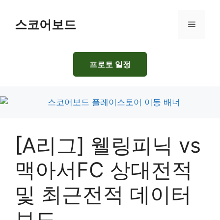
Skip
to
스코어보드
Menu
content
프로토 일정
[A리그] 웰링피닉 vs
맥아서FC 상대전적
및 최근전적 데이터
보드