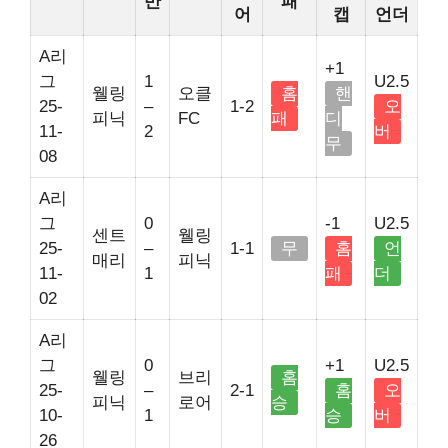
반
패
어
캡
언더
A리
+1
그
1
U2.5
웰링
오클
홈
핸
25-
–
1-2
오
피닉
FC
패
디
11-
2
버
무
08
A리
그
0
-1
U2.5
센트
웰링
25-
–
1-1
무
홈
언
매리
피닉
11-
1
패
더
02
A리
그
0
+1
U2.5
웰링
브리
홈
25-
–
2-1
홈
오
피닉
로어
승
10-
1
승
버
26