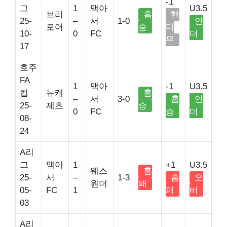
-1
그
1
맥아
U3.5
브리
홈
핸
25-
–
서
1-0
언
로어
승
디
10-
0
FC
더
무
17
호주
FA
1
맥아
-1
U3.5
컵
뉴캐
홈
–
서
3-0
홈
언
25-
제츠
승
0
FC
승
더
08-
24
A리
그
맥아
1
+1
U3.5
웨스
홈
25-
서
–
1-3
홈
오
원더
패
05-
FC
1
패
버
03
A리