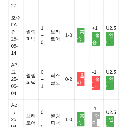
27
호주
FA
1
+1
U2.5
컵
웰링
브리
홈
–
1-0
홈
언
25-
피닉
로어
승
0
승
더
05-
14
A리
그
0
-1
U2.5
웰링
퍼스
홈
25-
–
0-2
홈
언
피닉
글로
패
05-
1
패
더
04
A리
-1
그
0
U2.5
브리
웰링
홈
핸
25-
–
1-0
언
로어
피닉
승
디
04-
0
더