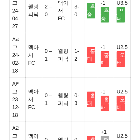
그
맥아
-1
U3.5
웰링
2 –
3-
홈
24-
서
홈
언
피닉
0
0
승
04-
FC
승
더
27
A리
그
맥아
-1
U2.5
0 –
웰링
1-
홈
24-
서
홈
오
1
피닉
2
패
02-
FC
패
버
18
A리
그
맥아
-1
U2.5
0 –
웰링
0-
홈
23-
서
홈
오
1
피닉
3
패
12-
FC
패
버
18
A리
+1
그
맥아
U2.5
0 –
웰링
0-
홈
핸