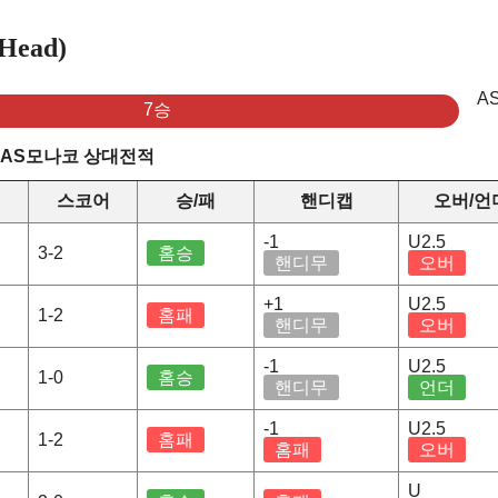
ead)
A
7승
 AS모나코 상대전적
스코어
승/패
핸디캡
오버/언
-1
U2.5
3-2
홈승
핸디무
오버
+1
U2.5
1-2
홈패
핸디무
오버
-1
U2.5
1-0
홈승
핸디무
언더
-1
U2.5
1-2
홈패
홈패
오버
U