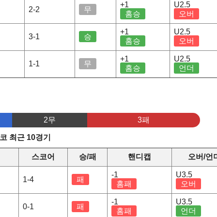
+1
U2.5
2-2
무
홈승
오버
+1
U2.5
3-1
승
홈승
오버
+1
U2.5
1-1
무
홈승
언더
2무
3패
코 최근 10경기
스코어
승/패
핸디캡
오버/언
-1
U3.5
1-4
패
홈패
오버
-1
U3.5
0-1
패
홈패
언더