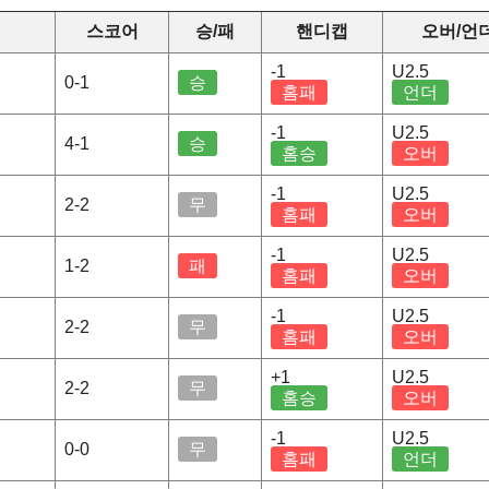
스코어
승/패
핸디캡
오버/언
-1
U2.5
0-1
승
홈패
언더
-1
U2.5
4-1
승
홈승
오버
-1
U2.5
2-2
무
홈패
오버
-1
U2.5
1-2
패
홈패
오버
-1
U2.5
2-2
무
홈패
오버
+1
U2.5
2-2
무
홈승
오버
-1
U2.5
0-0
무
홈패
언더