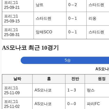
프리그1
낭트
0 – 2
스타드렌
25-09-21
프리그1
스타드렌
0 – 1
리옹
25-09-15
프리그1
앙제SCO
0 – 1
스타드렌
25-08-31
AS모나코 최근 10경기
5승
AS모나
날짜
홈
전반
원정
프리그1
AS모나코
1 – 3
랑스
25-11-09
프리그1
AS모나코
0 – 0
파리FC
25-11-02