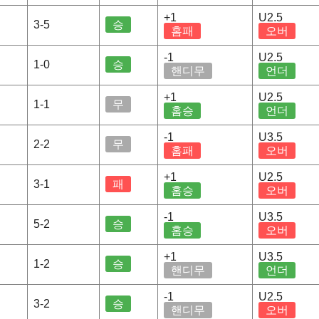
+1
U2.5
3-5
승
홈패
오버
-1
U2.5
1-0
승
핸디무
언더
+1
U2.5
1-1
무
홈승
언더
-1
U3.5
2-2
무
홈패
오버
+1
U2.5
3-1
패
홈승
오버
-1
U3.5
5-2
승
홈승
오버
+1
U3.5
1-2
승
핸디무
언더
-1
U2.5
3-2
승
핸디무
오버