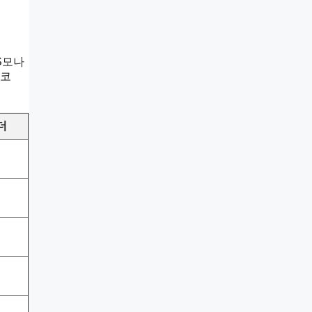
S모나
코
더