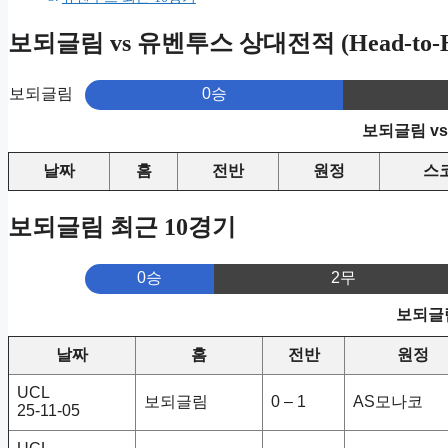
보되글림 vs 유벤투스 상대전적 (Head-to-H
보되글림
0승
보되글림 v
날짜
홈
전반
원정
스
보되글림 최근 10경기
0승
2무
보되글림
날짜
홈
전반
원정
UCL
보되글림
0 – 1
AS모나코
25-11-05