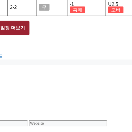
-1
U2.5
2-2
무
홈패
오버
 일정 더보기
드
Website