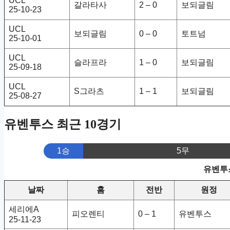
UCL
갈라타사
2 – 0
보되글림
25-10-23
UCL
보되글림
0 – 0
토트넘
25-10-01
UCL
슬라프라
1 – 0
보되글림
25-09-18
UCL
S그라츠
1 – 1
보되글림
25-08-27
유벤투스 최근 10경기
1승
5무
유벤투스
날짜
홈
전반
원정
세리에A
피오렌티
0 – 1
유벤투스
25-11-23