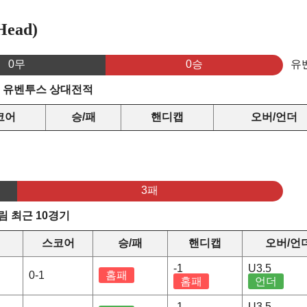
ead)
0무
0승
유
s 유벤투스 상대전적
코어
승/패
핸디캡
오버/언더
3패
 최근 10경기
스코어
승/패
핸디캡
오버/언
-1
U3.5
0-1
홈패
홈패
언더
-1
U3.5