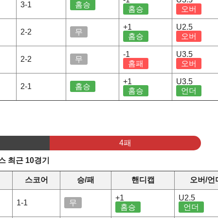
3-1
홈승
홈승
오버
+1
U2.5
2-2
무
홈승
오버
-1
U3.5
2-2
무
홈패
오버
+1
U3.5
2-1
홈승
홈승
언더
4패
 최근 10경기
스코어
승/패
핸디캡
오버/언
+1
U2.5
1-1
무
홈승
언더