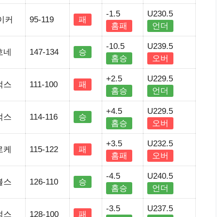
-1.5
U230.5
이커
95-119
패
홈패
언더
-10.5
U239.5
호네
147-134
승
홈승
오버
+2.5
U229.5
벅스
111-100
패
홈승
언더
+4.5
U229.5
벅스
114-116
승
홈승
오버
+3.5
U232.5
로케
115-122
패
홈패
오버
-4.5
U240.5
불스
126-110
승
홈승
언더
-3.5
U237.5
벅스
128-100
패