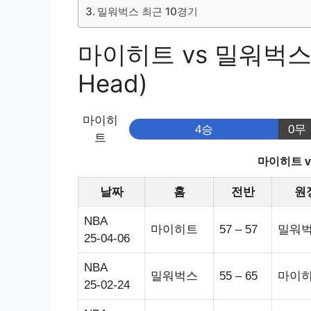
밀워벅스 최근 10경기
마이히트 vs 밀워벅스 
Head)
마이히
4승
0무
트
마이히트 
날짜
홈
전반
원
NBA
마이히트
57 – 57
밀워
25-04-06
NBA
밀워벅스
55 – 65
마이
25-02-24