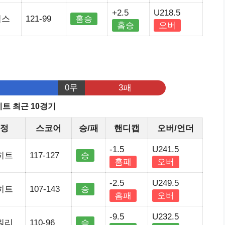
+2.5
U218.5
벅스
121-99
홈승
홈승
오버
기
0무
3패
트 최근 10경기
정
스코어
승/패
핸디캡
오버/언더
-1.5
U241.5
히트
117-127
승
홈패
오버
-2.5
U249.5
히트
107-143
승
홈패
오버
-9.5
U232.5
워리
110-96
승