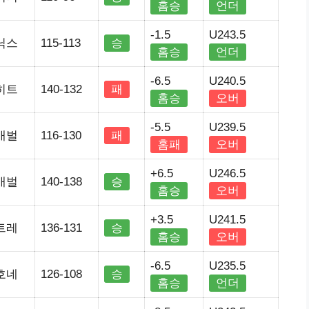
홈승
언더
-1.5
U243.5
닉스
115-113
승
홈승
언더
-6.5
U240.5
히트
140-132
패
홈승
오버
-5.5
U239.5
캐벌
116-130
패
홈패
오버
+6.5
U246.5
캐벌
140-138
승
홈승
오버
+3.5
U241.5
트레
136-131
승
홈승
오버
-6.5
U235.5
호네
126-108
승
홈승
언더