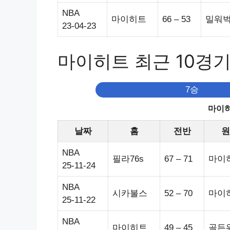
NBA
마이히트
66 – 53
밀워
23-04-23
마이히트 최근 10경
7승
마이히
날짜
홈
전반
원
NBA
필라76s
67 – 71
마이
25-11-24
NBA
시카불스
52 – 70
마이
25-11-22
NBA
마이히트
49 – 45
골든