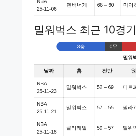
NBA
덴버너게
68 – 60
마이
25-11-06
밀워벅스 최근 10경
3승
0무
밀워벅
날짜
홈
전반
원
NBA
밀워벅스
52 – 69
디트
25-11-23
NBA
밀워벅스
57 – 55
필라7
25-11-21
NBA
클리캐벌
59 – 57
밀워
25-11-18