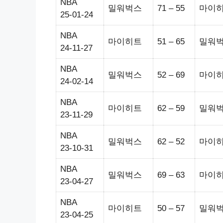
NBA
밀워벅스
71 – 55
마이
25-01-24
NBA
마이히트
51 – 65
밀워
24-11-27
NBA
밀워벅스
52 – 69
마이
24-02-14
NBA
마이히트
62 – 59
밀워
23-11-29
NBA
밀워벅스
62 – 52
마이
23-10-31
NBA
밀워벅스
69 – 63
마이
23-04-27
NBA
마이히트
50 – 57
밀워
23-04-25