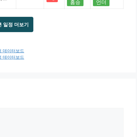
홈승
언더
른 일정 더보기
전적 데이터보드
전적 데이터보드