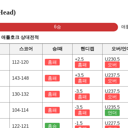
ead)
6승
애
s 애틀호크 상대전적
스코어
승/패
핸디캡
오버/언
+2.5
U230.5
112-120
홈패
홈패
오버
+3.5
U237.5
143-148
홈패
홈패
오버
-3.5
U237.5
130-132
홈패
홈패
오버
-3.5
U235.5
104-114
홈패
홈패
언더
-1.5
U227.5
122-121
홈승