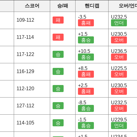
스코어
승/패
핸디캡
오버/언
-3.5
U232.5
109-112
패
홈패
언더
+1.5
U230.5
117-114
패
홈승
오버
+10.5
U236.5
117-122
승
홈승
오버
+8.5
U225.5
116-129
승
홈패
오버
+2.5
U230.5
112-120
승
홈패
오버
-8.5
U232.5
127-112
승
홈승
오버
-1.5
U229.5
114-105
승
홈승
언더
+1.5
U234.5