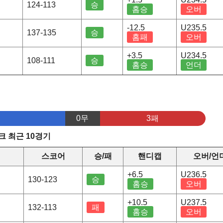
124-113
승
홈승
오버
-12.5
U235.5
137-135
승
홈패
오버
+3.5
U234.5
108-111
승
홈승
언더
0무
3패
 최근 10경기
정
스코어
승/패
핸디캡
오버/언
+6.5
U236.5
130-123
승
홈승
오버
+10.5
U237.5
132-113
패
홈승
오버