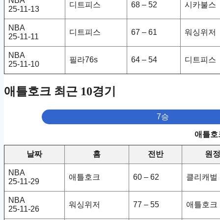
NBA
디트피스
68 – 52
시카불스
25-11-13
NBA
디트피스
67 – 61
워싱위저
25-11-11
NBA
필라76s
64 – 54
디트피스
25-11-10
애틀호크 최근 10경기
7승
애틀호크
날짜
홈
전반
원
NBA
애틀호크
60 – 62
클리캐벌
25-11-29
NBA
워싱위저
77 – 55
애틀호크
25-11-26