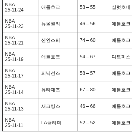
NBA
애틀호크
53 – 55
샬럿호네
25-11-24
NBA
뉴올펠리
46 – 56
애틀호크
25-11-23
NBA
샌안스퍼
74 – 60
애틀호크
25-11-21
NBA
애틀호크
54 – 67
디트피스
25-11-19
NBA
피닉선즈
58 – 57
애틀호크
25-11-17
NBA
유타재즈
67 – 80
애틀호크
25-11-14
NBA
새크킹스
46 – 66
애틀호크
25-11-13
NBA
LA클리퍼
52 – 52
애틀호크
25-11-11