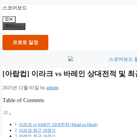
Skip
스코어보드
to
content
Menu
Menu
프로토 일정
[아랍컵] 이라크 vs 바레인 상대전적 및
2025년 12월 01일
by
admin
Table of Contents
이라크 vs 바레인 상대전적 (Head-to-Head)
이라크 최근 10경기
바레인 최근 10경기