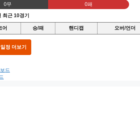
0무
0패
 최근 10경기
코어
승/패
핸디캡
오버/언더
 일정 더보기
터보드
드