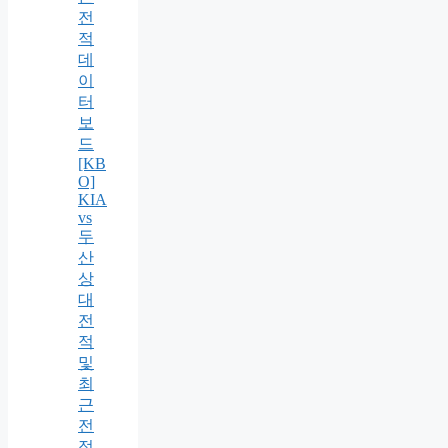
전
적
데
이
터
보
드
[KB
O]
KIA
vs
두
산
상
대
전
적
및
최
근
전
적