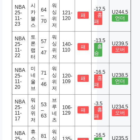
시
워
NBA
-12.5
64
카
싱
U244.5
25-
121-
홈
패
–
언더
11-
120
불
위
70
패
23
스
저
토
워
NBA
-13.5
57
론
싱
U239.5
25-
140-
홈
패
–
오버
11-
110
랩
위
47
승
22
터
저
미
워
NBA
-16.5
71
네
싱
U238.5
25-
120-
홈
패
–
언더
11-
109
울
위
46
패
20
브
저
워
브
NBA
-3.5
53
싱
루
U234.5
25-
106-
홈
패
–
오버
11-
129
위
네
63
패
17
저
츠
휴
워
NBA
-16.5
81
스
싱
U235.5
25-
135-