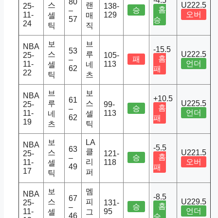
-4.5
80
스
랜
U222.5
25-
138-
홈
승
–
오버
11-
129
셀
매
57
승
24
틱
직
보
브
NBA
-15.5
53
스
루
U222.5
25-
105-
홈
패
–
언더
11-
113
셀
네
62
패
22
틱
츠
브
보
NBA
+10.5
61
루
스
U225.5
25-
99-
홈
승
–
언더
11-
113
네
셀
62
패
19
츠
틱
보
LA
NBA
-5.5
63
클
스
U221.5
25-
121-
홈
승
–
리
오버
11-
118
셀
49
패
17
퍼
틱
보
멤
NBA
-8.5
67
스
피
U229.5
25-
131-
홈
승
–
언더
11-
95
셀
그
46
승