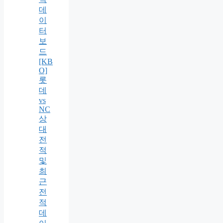
데
이
터
보
드
[KB
O]
롯
데
vs
NC
상
대
전
적
및
최
근
전
적
데