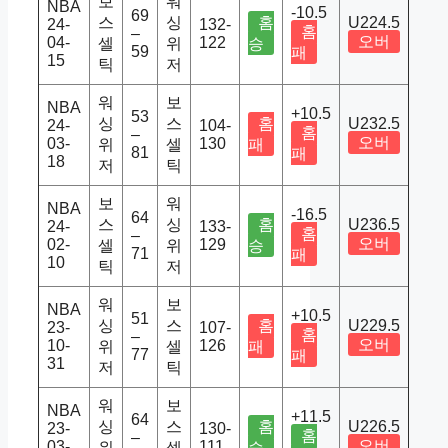
보
워
NBA
-10.5
69
스
싱
홈
U224.5
24-
132-
홈
–
오버
04-
122
셀
위
승
59
패
15
틱
저
워
보
NBA
+10.5
53
싱
스
홈
U232.5
24-
104-
홈
–
오버
03-
130
위
셀
패
81
패
18
저
틱
보
워
NBA
-16.5
64
스
싱
홈
U236.5
24-
133-
홈
–
오버
02-
129
셀
위
승
71
패
10
틱
저
워
보
NBA
+10.5
51
싱
스
홈
U229.5
23-
107-
홈
–
오버
10-
126
위
셀
패
77
패
31
저
틱
워
보
NBA
+11.5
64
싱
스
홈
U226.5
23-
130-
홈
–
오버
03-
111
위
셀
승