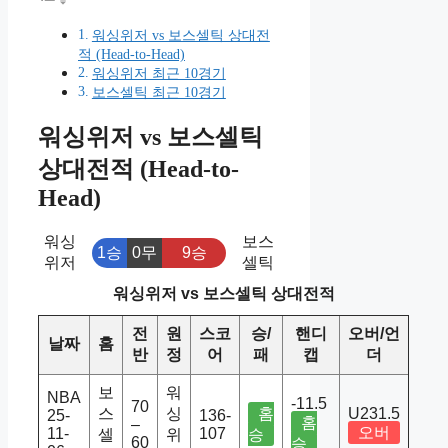
워싱위저 vs 보스셀틱 상대전
적 (Head-to-Head)
워싱위저 최근 10경기
보스셀틱 최근 10경기
워싱위저 vs 보스셀틱
상대전적 (Head-to-
Head)
워싱
보스
1승
0무
9승
위저
셀틱
워싱위저 vs 보스셀틱 상대전적
전
원
스코
승/
핸디
오버/언
날짜
홈
반
정
어
패
캡
더
보
워
NBA
-11.5
70
스
싱
홈
U231.5
25-
136-
홈
–
오버
11-
107
셀
위
승
60
승