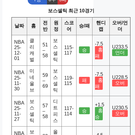
보스셀틱 최근 10경기
전
원
스코
핸디
오버/언
날짜
홈
승/패
반
정
어
캡
더
클
보
NBA
-7.5
51
리
스
U233.5
25-
115-
홈
승
–
언더
12-
117
캐
셀
58
패
01
벌
틱
미
보
NBA
-7.5
59
네
스
U228.5
25-
119-
홈
패
–
오버
11-
115
울
셀
69
패
30
브
틱
보
디
NBA
+1.5
57
스
트
U230.5
25-
117-
홈
승
–
오버
11-
114
셀
피
58
승
27
틱
스
보
올
NBA