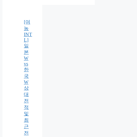
[여
농
INT
L]
일
본
W
vs
한
국
W
상
대
전
적
및
최
근
전