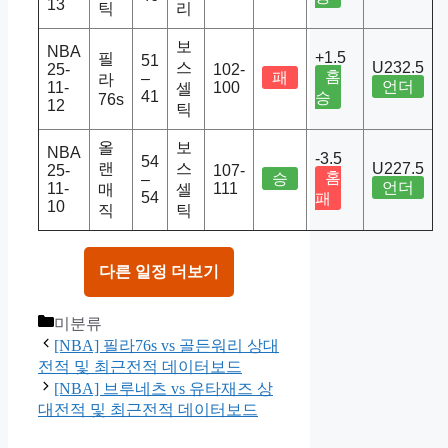
13
틱
리
보
NBA
+1.5
필
51
스
U232.5
25-
102-
홈
패
–
라
언더
11-
100
셀
41
승
76s
12
틱
올
보
NBA
-3.5
54
랜
스
U227.5
25-
107-
홈
승
–
언더
11-
111
매
셀
54
패
10
직
틱
다른 일정 더보기
Categories
미분류
[NBA] 필라76s vs 골든워리 상대
전적 및 최근전적 데이터보드
[NBA] 브루네츠 vs 유타재즈 상
대전적 및 최근전적 데이터보드