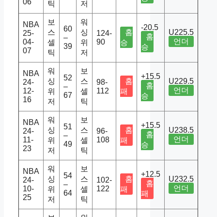
06
틱
저
보
워
NBA
-20.5
60
스
싱
홈
U225.5
25-
124-
홈
–
언더
04-
90
셀
위
승
39
승
07
틱
저
워
보
NBA
+15.5
52
싱
스
홈
U229.5
24-
98-
홈
–
언더
12-
112
위
셀
패
67
승
16
저
틱
워
보
NBA
+15.5
51
싱
스
홈
U238.5
24-
96-
홈
–
언더
11-
108
위
셀
패
49
승
23
저
틱
워
보
NBA
+12.5
54
싱
스
홈
U232.5
24-
102-
홈
–
언더
10-
122
위
셀
패
64
패
25
저
틱