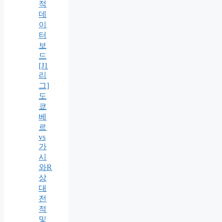
적
데
이
터
보
드
[J1
리
그]
도
쿄
베
르
vs
가
시
와R
상
대
전
적
및