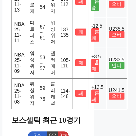
홈
패
–
오버
11-
112
로
위
54
승
13
케
저
디
워
NBA
-12.5
67
트
싱
U235.5
25-
137-
홈
패
–
오버
11-
135
피
위
61
패
11
스
저
워
댈
NBA
+3.5
53
싱
러
U233.5
25-
105-
홈
패
–
언더
11-
111
위
매
57
패
09
저
버
워
클
NBA
+13.5
59
싱
리
U241.5
25-
114-
홈
패
–
오버
11-
148
위
캐
76
패
08
저
벌
보스셀틱 최근 10경기
7승
0무
3패