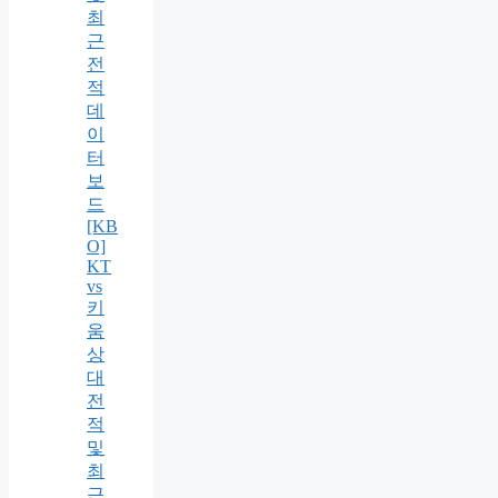
최
근
전
적
데
이
터
보
드
[KB
O]
KT
vs
키
움
상
대
전
적
및
최
근