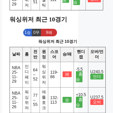
51
승
29
저
틱
워싱위저 최근 10경기
1승
0무
9패
워싱위저 최근 10경기
전
원
스코
핸디
오버/언
날짜
홈
승/패
반
정
어
캡
더
인
워
NBA
-5.5
64
디
싱
U240.5
25-
119-
홈
패
–
언더
11-
86
페
위
52
승
29
이
저
워
애
NBA
+10.5
77
싱
틀
U237.5
25-
132-
홈
승
–
오버
11-
113
위
호
55
승
26
저
크