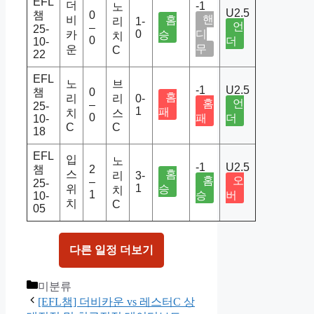
EFL
더
-1
노
U2.5
챔
0
핸
비
홈
리
1-
언
–
25-
0
디
카
승
치
0
더
10-
무
운
C
22
EFL
노
브
-1
U2.5
챔
0
홈
리
리
0-
홈
언
–
25-
1
패
치
스
0
패
더
10-
C
C
18
EFL
입
노
-1
U2.5
챔
2
스
홈
리
3-
홈
오
–
25-
1
위
승
치
1
승
버
10-
치
C
05
다른 일정 더보기
Categories
미분류
[EFL챔] 더비카운 vs 레스터C 상