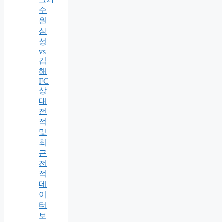
수
원
삼
성
vs
김
해
FC
상
대
전
적
및
최
근
전
적
데
이
터
보