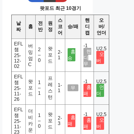
왓포드 최근 10경기
스
핸
오
날
전
원
홈
코
승/패
디
버/
짜
반
정
어
캡
언더
EFL
-1
버
왓
U2.5
챔
2
핸
홈
밍
2-
오
–
포
25-
1
디
승
엄
0
버
12-
드
무
C
02
EFL
프
왓
-1
U2.5
챔
1
레
1-
홈
언
포
–
무
25-
1
스
1
패
더
11-
드
턴
26
EFL
더
왓
-1
U2.5
챔
1
비
홈
2-
홈
오
–
포
25-
3
카
패
0
패
버
11-
드
운
23