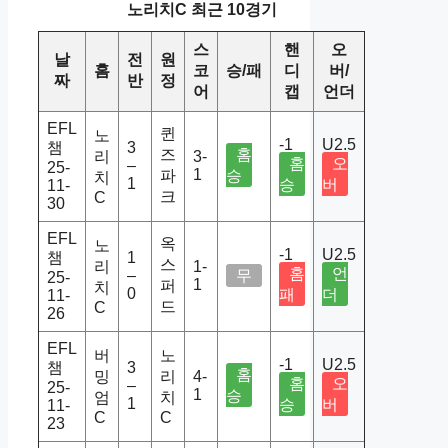
노리치C 최근 10경기
스
핸
오
날
전
원
홈
코
승/패
디
버/
짜
반
정
어
캡
언더
EFL
퀸
노
-1
U2.5
챔
3
즈
홈
리
3-
홈
오
–
25-
1
파
승
치
1
승
버
11-
크
C
30
EFL
옥
노
-1
U2.5
챔
1
스
리
1-
홈
언
–
무
25-
1
퍼
치
0
패
더
11-
드
C
26
EFL
버
노
-1
U2.5
챔
3
홈
밍
리
4-
홈
오
–
25-
1
승
엄
치
1
승
버
11-
C
C
23