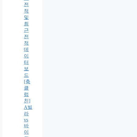
전
적
및
최
근
전
적
데
이
터
보
드
[축
클
럽
친]
A빌
라
vs
바
이