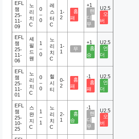
EFL
+1
노
레
U2.5
챔
0
핸
홈
리
스
1-
오
–
25-
2
디
패
치
터
0
버
11-
무
C
C
09
EFL
셰
노
+1
U2.5
챔
1
필
리
1-
홈
언
–
무
25-
1
드
치
0
승
더
11-
웬
C
06
EFL
노
헐
-1
U2.5
챔
0
홈
리
0-
홈
언
–
시
25-
2
패
치
0
패
더
11-
티
C
01
EFL
-1
스
노
U2.5
챔
1
핸
홈
완
리
2-
오
–
25-
1
디
승
지
치
1
버
10-
무
C
C
25