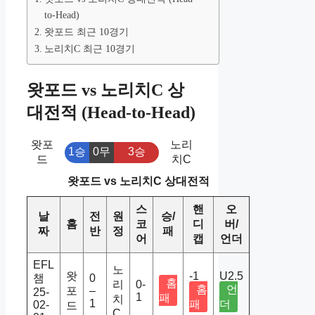
to-Head)
왓포드 최근 10경기
노리치C 최근 10경기
왓포드 vs 노리치C 상
대전적 (Head-to-Head)
왓포
노리
1승
0무
3승
드
치C
왓포드 vs 노리치C 상대전적
스
핸
오
날
전
원
승/
홈
코
디
버/
짜
반
정
패
어
캡
언더
EFL
노
왓
-1
U2.5
챔
0
홈
리
0-
홈
언
포
–
25-
1
패
치
1
패
더
02-
드
C