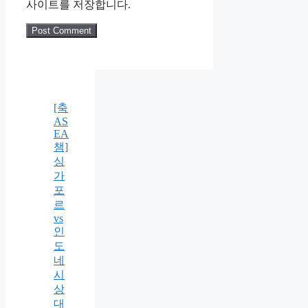
사이트를 저장합니다.
[축
AS
EA
챔]
싱
가
포
르
vs
인
도
네
시
상
대