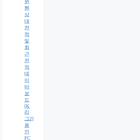
뮌
헨
상
대
전
적
및
최
근
전
적
데
이
터
보
드
[K
리
그2]
용
인
FC