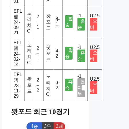
01
EFL
노
왓
-1
U2.5
챔
2
홈
리
4-
홈
오
–
포
24-
1
승
치
1
승
버
09-
드
C
21
EFL
노
왓
-1
U2.5
챔
2
홈
리
4-
홈
오
–
포
24-
2
승
치
1
승
버
02-
드
C
14
EFL
-1
노
왓
U2.5
챔
2
핸
홈
리
3-
오
포
–
23-
2
디
승
치
2
버
11-
드
무
C
29
왓포드 최근 10경기
4승
3무
3패