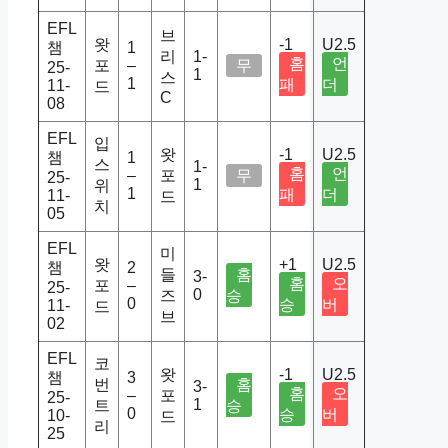
EFL
브
왓
-1
U2.5
챔
1
리
1-
홈
언
포
–
무
25-
1
스
1
패
더
11-
드
C
08
EFL
입
왓
-1
U2.5
챔
1
스
1-
홈
언
–
포
무
25-
1
위
1
패
더
11-
드
치
05
EFL
미
왓
+1
U2.5
챔
2
들
홈
3-
홈
오
포
–
25-
0
즈
승
0
승
버
11-
드
브
02
EFL
코
왓
-1
U2.5
챔
3
번
홈
3-
홈
오
–
포
25-
1
트
승
0
승
버
10-
드
리
25