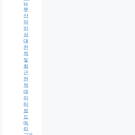
vs
부
산
아
이
상
대
전
적
및
최
근
전
적
데
이
터
보
드
[K
리
그2]