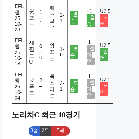
EFL
웨
왓
+1
U2.5
챔
1
스
홈
2-
홈
오
포
–
25-
1
브
승
1
승
버
10-
드
로
23
EFL
-1
셰
왓
U2.5
챔
0
핸
홈
필
1-
언
–
포
25-
0
디
승
드
0
더
10-
드
무
U
18
EFL
옥
-1
왓
U2.5
챔
2
핸
스
홈
2-
오
포
–
25-
1
디
퍼
승
1
버
10-
드
무
드
04
노리치C 최근 10경기
3승
2무
5패