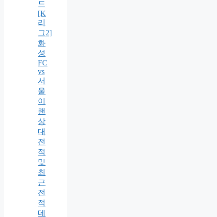
드
[K
리
그2]
화
성
FC
vs
서
울
이
랜
상
대
전
적
및
최
근
전
적
데